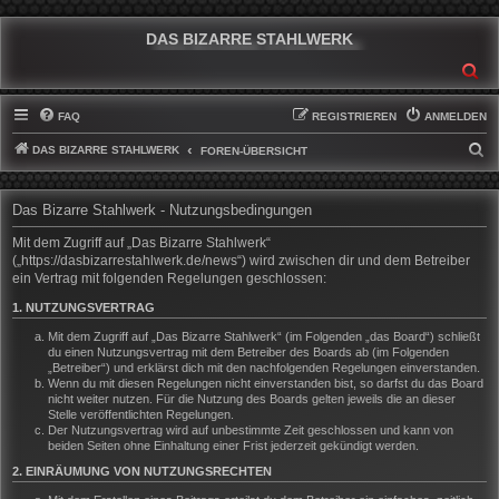
DAS BIZARRE STAHLWERK
SU
FAQ
REGISTRIEREN
ANMELDEN
DAS BIZARRE STAHLWERK
S
FOREN-ÜBERSICHT
U
C
Das Bizarre Stahlwerk - Nutzungsbedingungen
H
Mit dem Zugriff auf „Das Bizarre Stahlwerk“
E
(„https://dasbizarrestahlwerk.de/news“) wird zwischen dir und dem Betreiber
ein Vertrag mit folgenden Regelungen geschlossen:
1. NUTZUNGSVERTRAG
Mit dem Zugriff auf „Das Bizarre Stahlwerk“ (im Folgenden „das Board“) schließt
du einen Nutzungsvertrag mit dem Betreiber des Boards ab (im Folgenden
„Betreiber“) und erklärst dich mit den nachfolgenden Regelungen einverstanden.
Wenn du mit diesen Regelungen nicht einverstanden bist, so darfst du das Board
nicht weiter nutzen. Für die Nutzung des Boards gelten jeweils die an dieser
Stelle veröffentlichten Regelungen.
Der Nutzungsvertrag wird auf unbestimmte Zeit geschlossen und kann von
beiden Seiten ohne Einhaltung einer Frist jederzeit gekündigt werden.
2. EINRÄUMUNG VON NUTZUNGSRECHTEN