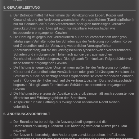
nehmen.
5. GEWÄHRLEISTUNG
Der Betreiber haftet mit Ausnahme der Verletzung von Leben, Körper und
Gesundheit und der Verletzung wesentlicher Vertragspflichten (Kardinalpflichten)
nur für Schäden, die auf ein vorsätzliches oder grob fahrlässiges Verhalten
zurückzuführen sind. Dies gilt auch für mittelbare Folgeschäden wie
insbesondere entgangenen Gewinn.
Die Haftung ist gegenüber Verbrauchern außer bei vorsätzlichem oder grob
fahrlässigem Verhalten oder bei Schäden aus der Verletzung von Leben, Körper
und Gesundheit und der Verletzung wesentlicher Vertragspflichten
(Kardinalpflichten) auf die bei Vertragsschluss typischerweise vorhersehbaren
Schäden und im übrigen der Höhe nach auf die vertragstypischen
Durchschnittsschäden begrenzt. Dies gilt auch für mittelbare Folgeschäden wie
insbesondere entgangenen Gewinn.
Die Haftung ist gegenüber Unternehmern außer bei der Verletzung von Leben,
Körper und Gesundheit oder vorsätzlichem oder grob fahrlässigem Verhalten des
Betreibers auf die bei Vertragsschluss typischerweise vorhersehbaren Schäden
und im Übrigen der Höhe nach auf die vertragstypischen Durchschnittsschäden
begrenzt. Dies gilt auch für mittelbare Schäden, insbesondere entgangenen
Gewinn.
Die Haftungsbegrenzung der Absätze a bis c gilt sinngemäß auch zugunsten der
Mitarbeiter und Erfüllungsgehilfen des Betreibers.
Ansprüche für eine Haftung aus zwingendem nationalem Recht bleiben
unberührt.
6. ÄNDERUNGSVORBEHALT
Der Betreiber ist berechtigt, die Nutzungsbedingungen und die
Datenschutzerklärung zu ändern. Die Änderung wird dem Nutzer per E-Mail
mitgeteilt.
Der Nutzer ist berechtigt, den Änderungen zu widersprechen. Im Falle des
Widerspruchs erlischt das zwischen dem Betreiber und dem Nutzer bestehende