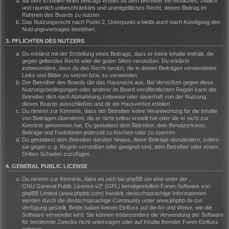
Mit dem Erstellen eines Beitrags erteilst du dem Betreiber ein einfaches, zeitlich
und räumlich unbeschränktes und unentgeltliches Recht, deinen Beitrag im
Rahmen des Boards zu nutzen.
Das Nutzungsrecht nach Punkt 2, Unterpunkt a bleibt auch nach Kündigung des
Nutzungsvertrages bestehen.
3. PFLICHTEN DES NUTZERS
Du erklärst mit der Erstellung eines Beitrags, dass er keine Inhalte enthält, die
gegen geltendes Recht oder die guten Sitten verstoßen. Du erklärst
insbesondere, dass du das Recht besitzt, die in deinen Beiträgen verwendeten
Links und Bilder zu setzen bzw. zu verwenden.
Der Betreiber des Boards übt das Hausrecht aus. Bei Verstößen gegen diese
Nutzungsbedingungen oder anderer im Board veröffentlichten Regeln kann der
Betreiber dich nach Abmahnung zeitweise oder dauerhaft von der Nutzung
dieses Boards ausschließen und dir ein Hausverbot erteilen.
Du nimmst zur Kenntnis, dass der Betreiber keine Verantwortung für die Inhalte
von Beiträgen übernimmt, die er nicht selbst erstellt hat oder die er nicht zur
Kenntnis genommen hat. Du gestattest dem Betreiber, dein Benutzerkonto,
Beiträge und Funktionen jederzeit zu löschen oder zu sperren.
Du gestattest dem Betreiber darüber hinaus, deine Beiträge abzuändern, sofern
sie gegen o. g. Regeln verstoßen oder geeignet sind, dem Betreiber oder einem
Dritten Schaden zuzufügen.
4. GENERAL PUBLIC LICENSE
Du nimmst zur Kenntnis, dass es sich bei phpBB um eine unter der „
GNU General Public License v2
“ (GPL) bereitgestellten Foren-Software von
phpBB Limited (www.phpbb.com) handelt; deutschsprachige Informationen
werden durch die deutschsprachige Community unter www.phpbb.de zur
Verfügung gestellt. Beide haben keinen Einfluss auf die Art und Weise, wie die
Software verwendet wird. Sie können insbesondere die Verwendung der Software
für bestimmte Zwecke nicht untersagen oder auf Inhalte fremder Foren Einfluss