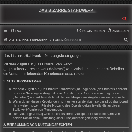
DAS BIZARRE STAHLWERK
SU
FAQ
REGISTRIEREN
ANMELDEN
DAS BIZARRE STAHLWERK
S
FOREN-ÜBERSICHT
U
C
Das Bizarre Stahlwerk - Nutzungsbedingungen
H
Mit dem Zugriff auf „Das Bizarre Stahlwerk“
E
(„https://dasbizarrestahlwerk.de/news“) wird zwischen dir und dem Betreiber
ein Vertrag mit folgenden Regelungen geschlossen:
1. NUTZUNGSVERTRAG
Mit dem Zugriff auf „Das Bizarre Stahlwerk“ (im Folgenden „das Board“) schließt
du einen Nutzungsvertrag mit dem Betreiber des Boards ab (im Folgenden
„Betreiber“) und erklärst dich mit den nachfolgenden Regelungen einverstanden.
Wenn du mit diesen Regelungen nicht einverstanden bist, so darfst du das Board
nicht weiter nutzen. Für die Nutzung des Boards gelten jeweils die an dieser
Stelle veröffentlichten Regelungen.
Der Nutzungsvertrag wird auf unbestimmte Zeit geschlossen und kann von
beiden Seiten ohne Einhaltung einer Frist jederzeit gekündigt werden.
2. EINRÄUMUNG VON NUTZUNGSRECHTEN