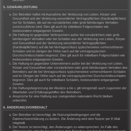
nehmen.
5. GEWÄHRLEISTUNG
Der Betreiber haftet mit Ausnahme der Verletzung von Leben, Körper und
Gesundheit und der Verletzung wesentlicher Vertragspflichten (Kardinalpflichten)
nur für Schäden, die auf ein vorsätzliches oder grob fahrlässiges Verhalten
zurückzuführen sind. Dies gilt auch für mittelbare Folgeschäden wie
insbesondere entgangenen Gewinn.
Die Haftung ist gegenüber Verbrauchern außer bei vorsätzlichem oder grob
fahrlässigem Verhalten oder bei Schäden aus der Verletzung von Leben, Körper
und Gesundheit und der Verletzung wesentlicher Vertragspflichten
(Kardinalpflichten) auf die bei Vertragsschluss typischerweise vorhersehbaren
Schäden und im übrigen der Höhe nach auf die vertragstypischen
Durchschnittsschäden begrenzt. Dies gilt auch für mittelbare Folgeschäden wie
insbesondere entgangenen Gewinn.
Die Haftung ist gegenüber Unternehmern außer bei der Verletzung von Leben,
Körper und Gesundheit oder vorsätzlichem oder grob fahrlässigem Verhalten des
Betreibers auf die bei Vertragsschluss typischerweise vorhersehbaren Schäden
und im Übrigen der Höhe nach auf die vertragstypischen Durchschnittsschäden
begrenzt. Dies gilt auch für mittelbare Schäden, insbesondere entgangenen
Gewinn.
Die Haftungsbegrenzung der Absätze a bis c gilt sinngemäß auch zugunsten der
Mitarbeiter und Erfüllungsgehilfen des Betreibers.
Ansprüche für eine Haftung aus zwingendem nationalem Recht bleiben
unberührt.
6. ÄNDERUNGSVORBEHALT
Der Betreiber ist berechtigt, die Nutzungsbedingungen und die
Datenschutzerklärung zu ändern. Die Änderung wird dem Nutzer per E-Mail
mitgeteilt.
Der Nutzer ist berechtigt, den Änderungen zu widersprechen. Im Falle des
Widerspruchs erlischt das zwischen dem Betreiber und dem Nutzer bestehende