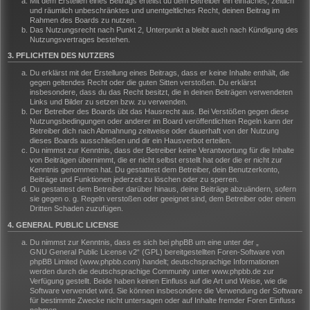
Mit dem Erstellen eines Beitrags erteilst du dem Betreiber ein einfaches, zeitlich
und räumlich unbeschränktes und unentgeltliches Recht, deinen Beitrag im
Rahmen des Boards zu nutzen.
Das Nutzungsrecht nach Punkt 2, Unterpunkt a bleibt auch nach Kündigung des
Nutzungsvertrages bestehen.
3. PFLICHTEN DES NUTZERS
Du erklärst mit der Erstellung eines Beitrags, dass er keine Inhalte enthält, die
gegen geltendes Recht oder die guten Sitten verstoßen. Du erklärst
insbesondere, dass du das Recht besitzt, die in deinen Beiträgen verwendeten
Links und Bilder zu setzen bzw. zu verwenden.
Der Betreiber des Boards übt das Hausrecht aus. Bei Verstößen gegen diese
Nutzungsbedingungen oder anderer im Board veröffentlichten Regeln kann der
Betreiber dich nach Abmahnung zeitweise oder dauerhaft von der Nutzung
dieses Boards ausschließen und dir ein Hausverbot erteilen.
Du nimmst zur Kenntnis, dass der Betreiber keine Verantwortung für die Inhalte
von Beiträgen übernimmt, die er nicht selbst erstellt hat oder die er nicht zur
Kenntnis genommen hat. Du gestattest dem Betreiber, dein Benutzerkonto,
Beiträge und Funktionen jederzeit zu löschen oder zu sperren.
Du gestattest dem Betreiber darüber hinaus, deine Beiträge abzuändern, sofern
sie gegen o. g. Regeln verstoßen oder geeignet sind, dem Betreiber oder einem
Dritten Schaden zuzufügen.
4. GENERAL PUBLIC LICENSE
Du nimmst zur Kenntnis, dass es sich bei phpBB um eine unter der „
GNU General Public License v2
“ (GPL) bereitgestellten Foren-Software von
phpBB Limited (www.phpbb.com) handelt; deutschsprachige Informationen
werden durch die deutschsprachige Community unter www.phpbb.de zur
Verfügung gestellt. Beide haben keinen Einfluss auf die Art und Weise, wie die
Software verwendet wird. Sie können insbesondere die Verwendung der Software
für bestimmte Zwecke nicht untersagen oder auf Inhalte fremder Foren Einfluss