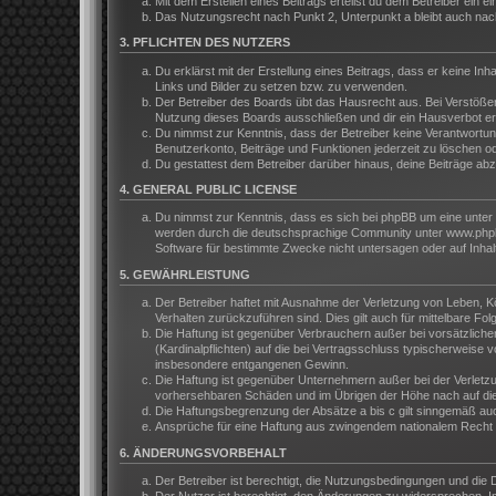
Mit dem Erstellen eines Beitrags erteilst du dem Betreiber ein
Das Nutzungsrecht nach Punkt 2, Unterpunkt a bleibt auch na
3. PFLICHTEN DES NUTZERS
Du erklärst mit der Erstellung eines Beitrags, dass er keine In
Links und Bilder zu setzen bzw. zu verwenden.
Der Betreiber des Boards übt das Hausrecht aus. Bei Verstöße
Nutzung dieses Boards ausschließen und dir ein Hausverbot ert
Du nimmst zur Kenntnis, dass der Betreiber keine Verantwortung 
Benutzerkonto, Beiträge und Funktionen jederzeit zu löschen o
Du gestattest dem Betreiber darüber hinaus, deine Beiträge ab
4. GENERAL PUBLIC LICENSE
Du nimmst zur Kenntnis, dass es sich bei phpBB um eine unter 
werden durch die deutschsprachige Community unter www.phpbb.
Software für bestimmte Zwecke nicht untersagen oder auf Inhal
5. GEWÄHRLEISTUNG
Der Betreiber haftet mit Ausnahme der Verletzung von Leben, Kör
Verhalten zurückzuführen sind. Dies gilt auch für mittelbare 
Die Haftung ist gegenüber Verbrauchern außer bei vorsätzliche
(Kardinalpflichten) auf die bei Vertragsschluss typischerweis
insbesondere entgangenen Gewinn.
Die Haftung ist gegenüber Unternehmern außer bei der Verletzu
vorhersehbaren Schäden und im Übrigen der Höhe nach auf die 
Die Haftungsbegrenzung der Absätze a bis c gilt sinngemäß auch
Ansprüche für eine Haftung aus zwingendem nationalem Recht b
6. ÄNDERUNGSVORBEHALT
Der Betreiber ist berechtigt, die Nutzungsbedingungen und die 