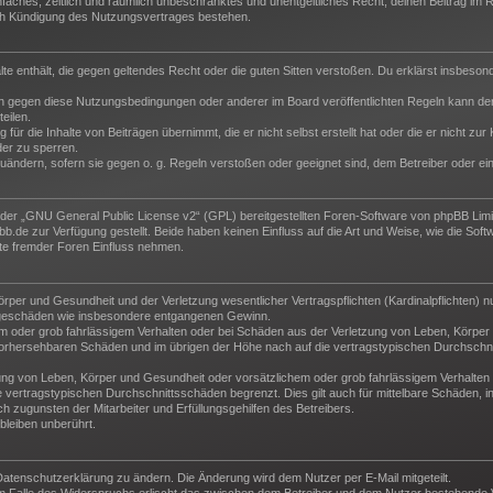
 einfaches, zeitlich und räumlich unbeschränktes und unentgeltliches Recht, deinen Beitrag i
ch Kündigung des Nutzungsvertrages bestehen.
halte enthält, die gegen geltendes Recht oder die guten Sitten verstoßen. Du erklärst insbeso
n gegen diese Nutzungsbedingungen oder anderer im Board veröffentlichten Regeln kann der
eilen.
für die Inhalte von Beiträgen übernimmt, die er nicht selbst erstellt hat oder die er nicht z
der zu sperren.
zuändern, sofern sie gegen o. g. Regeln verstoßen oder geeignet sind, dem Betreiber oder e
der „
GNU General Public License v2
“ (GPL) bereitgestellten Foren-Software von phpBB Lim
de zur Verfügung gestellt. Beide haben keinen Einfluss auf die Art und Weise, wie die Sof
te fremder Foren Einfluss nehmen.
per und Gesundheit und der Verletzung wesentlicher Vertragspflichten (Kardinalpflichten) nu
Folgeschäden wie insbesondere entgangenen Gewinn.
m oder grob fahrlässigem Verhalten oder bei Schäden aus der Verletzung von Leben, Körper 
e vorhersehbaren Schäden und im übrigen der Höhe nach auf die vertragstypischen Durchschni
ng von Leben, Körper und Gesundheit oder vorsätzlichem oder grob fahrlässigem Verhalten d
vertragstypischen Durchschnittsschäden begrenzt. Dies gilt auch für mittelbare Schäden,
 zugunsten der Mitarbeiter und Erfüllungsgehilfen des Betreibers.
leiben unberührt.
Datenschutzerklärung zu ändern. Die Änderung wird dem Nutzer per E-Mail mitgeteilt.