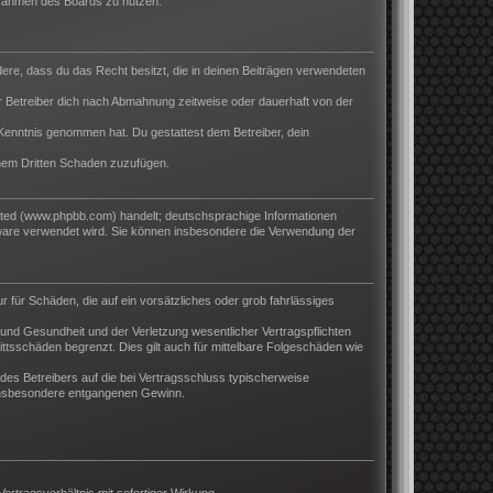
m Rahmen des Boards zu nutzen.
ndere, dass du das Recht besitzt, die in deinen Beiträgen verwendeten
 Betreiber dich nach Abmahnung zeitweise oder dauerhaft von der
ur Kenntnis genommen hat. Du gestattest dem Betreiber, dein
inem Dritten Schaden zuzufügen.
ited (www.phpbb.com) handelt; deutschsprachige Informationen
tware verwendet wird. Sie können insbesondere die Verwendung der
r für Schäden, die auf ein vorsätzliches oder grob fahrlässiges
und Gesundheit und der Verletzung wesentlicher Vertragspflichten
ttsschäden begrenzt. Dies gilt auch für mittelbare Folgeschäden wie
es Betreibers auf die bei Vertragsschluss typischerweise
 insbesondere entgangenen Gewinn.