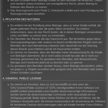
Mit dem Erstellen eines Beitrags erteilst du dem Betreiber ein einfaches, zeitlich
und räumlich unbeschränktes und unentgeltliches Recht, deinen Beitrag im
Rahmen des Boards zu nutzen.
Das Nutzungsrecht nach Punkt 2, Unterpunkt a bleibt auch nach Kündigung des
Nutzungsvertrages bestehen.
3. PFLICHTEN DES NUTZERS
Du erklärst mit der Erstellung eines Beitrags, dass er keine Inhalte enthält, die
gegen geltendes Recht oder die guten Sitten verstoßen. Du erklärst
insbesondere, dass du das Recht besitzt, die in deinen Beiträgen verwendeten
Links und Bilder zu setzen bzw. zu verwenden.
Der Betreiber des Boards übt das Hausrecht aus. Bei Verstößen gegen diese
Nutzungsbedingungen oder anderer im Board veröffentlichten Regeln kann der
Betreiber dich nach Abmahnung zeitweise oder dauerhaft von der Nutzung
dieses Boards ausschließen und dir ein Hausverbot erteilen.
Du nimmst zur Kenntnis, dass der Betreiber keine Verantwortung für die Inhalte
von Beiträgen übernimmt, die er nicht selbst erstellt hat oder die er nicht zur
Kenntnis genommen hat. Du gestattest dem Betreiber, dein Benutzerkonto,
Beiträge und Funktionen jederzeit zu löschen oder zu sperren.
Du gestattest dem Betreiber darüber hinaus, deine Beiträge abzuändern, sofern
sie gegen o. g. Regeln verstoßen oder geeignet sind, dem Betreiber oder einem
Dritten Schaden zuzufügen.
4. GENERAL PUBLIC LICENSE
Du nimmst zur Kenntnis, dass es sich bei phpBB um eine unter der „
GNU General Public License v2
“ (GPL) bereitgestellten Foren-Software von
phpBB Limited (www.phpbb.com) handelt; deutschsprachige Informationen
werden durch die deutschsprachige Community unter www.phpbb.de zur
Verfügung gestellt. Beide haben keinen Einfluss auf die Art und Weise, wie die
Software verwendet wird. Sie können insbesondere die Verwendung der Software
für bestimmte Zwecke nicht untersagen oder auf Inhalte fremder Foren Einfluss