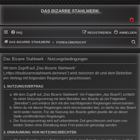
DAS BIZARRE STAHLWERK
SU
FAQ
REGISTRIEREN
ANMELDEN
DAS BIZARRE STAHLWERK
S
FOREN-ÜBERSICHT
U
C
Das Bizarre Stahlwerk - Nutzungsbedingungen
H
Mit dem Zugriff auf „Das Bizarre Stahlwerk“
E
(„https://dasbizarrestahlwerk.de/news“) wird zwischen dir und dem Betreiber
ein Vertrag mit folgenden Regelungen geschlossen:
1. NUTZUNGSVERTRAG
Mit dem Zugriff auf „Das Bizarre Stahlwerk“ (im Folgenden „das Board“) schließt
du einen Nutzungsvertrag mit dem Betreiber des Boards ab (im Folgenden
„Betreiber“) und erklärst dich mit den nachfolgenden Regelungen einverstanden.
Wenn du mit diesen Regelungen nicht einverstanden bist, so darfst du das Board
nicht weiter nutzen. Für die Nutzung des Boards gelten jeweils die an dieser
Stelle veröffentlichten Regelungen.
Der Nutzungsvertrag wird auf unbestimmte Zeit geschlossen und kann von
beiden Seiten ohne Einhaltung einer Frist jederzeit gekündigt werden.
2. EINRÄUMUNG VON NUTZUNGSRECHTEN