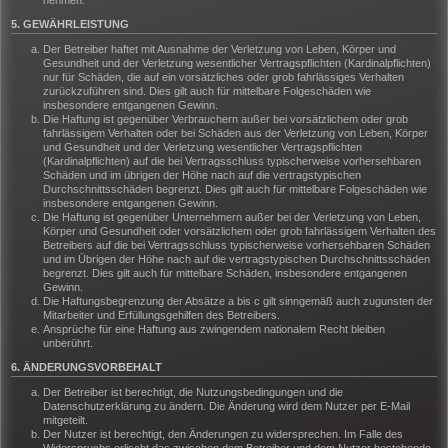
nehmen.
5. GEWÄHRLEISTUNG
Der Betreiber haftet mit Ausnahme der Verletzung von Leben, Körper und
Gesundheit und der Verletzung wesentlicher Vertragspflichten (Kardinalpflichten)
nur für Schäden, die auf ein vorsätzliches oder grob fahrlässiges Verhalten
zurückzuführen sind. Dies gilt auch für mittelbare Folgeschäden wie
insbesondere entgangenen Gewinn.
Die Haftung ist gegenüber Verbrauchern außer bei vorsätzlichem oder grob
fahrlässigem Verhalten oder bei Schäden aus der Verletzung von Leben, Körper
und Gesundheit und der Verletzung wesentlicher Vertragspflichten
(Kardinalpflichten) auf die bei Vertragsschluss typischerweise vorhersehbaren
Schäden und im übrigen der Höhe nach auf die vertragstypischen
Durchschnittsschäden begrenzt. Dies gilt auch für mittelbare Folgeschäden wie
insbesondere entgangenen Gewinn.
Die Haftung ist gegenüber Unternehmern außer bei der Verletzung von Leben,
Körper und Gesundheit oder vorsätzlichem oder grob fahrlässigem Verhalten des
Betreibers auf die bei Vertragsschluss typischerweise vorhersehbaren Schäden
und im Übrigen der Höhe nach auf die vertragstypischen Durchschnittsschäden
begrenzt. Dies gilt auch für mittelbare Schäden, insbesondere entgangenen
Gewinn.
Die Haftungsbegrenzung der Absätze a bis c gilt sinngemäß auch zugunsten der
Mitarbeiter und Erfüllungsgehilfen des Betreibers.
Ansprüche für eine Haftung aus zwingendem nationalem Recht bleiben
unberührt.
6. ÄNDERUNGSVORBEHALT
Der Betreiber ist berechtigt, die Nutzungsbedingungen und die
Datenschutzerklärung zu ändern. Die Änderung wird dem Nutzer per E-Mail
mitgeteilt.
Der Nutzer ist berechtigt, den Änderungen zu widersprechen. Im Falle des
Widerspruchs erlischt das zwischen dem Betreiber und dem Nutzer bestehende