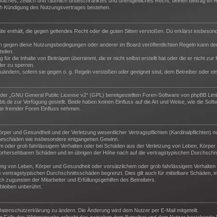
 einfaches, zeitlich und räumlich unbeschränktes und unentgeltliches Recht, deinen Beitrag i
ch Kündigung des Nutzungsvertrages bestehen.
halte enthält, die gegen geltendes Recht oder die guten Sitten verstoßen. Du erklärst insbeso
n gegen diese Nutzungsbedingungen oder anderer im Board veröffentlichten Regeln kann der
eilen.
für die Inhalte von Beiträgen übernimmt, die er nicht selbst erstellt hat oder die er nicht z
der zu sperren.
zuändern, sofern sie gegen o. g. Regeln verstoßen oder geeignet sind, dem Betreiber oder e
der „
GNU General Public License v2
“ (GPL) bereitgestellten Foren-Software von phpBB Lim
de zur Verfügung gestellt. Beide haben keinen Einfluss auf die Art und Weise, wie die Sof
te fremder Foren Einfluss nehmen.
per und Gesundheit und der Verletzung wesentlicher Vertragspflichten (Kardinalpflichten) nu
Folgeschäden wie insbesondere entgangenen Gewinn.
m oder grob fahrlässigem Verhalten oder bei Schäden aus der Verletzung von Leben, Körper 
e vorhersehbaren Schäden und im übrigen der Höhe nach auf die vertragstypischen Durchschni
ng von Leben, Körper und Gesundheit oder vorsätzlichem oder grob fahrlässigem Verhalten d
vertragstypischen Durchschnittsschäden begrenzt. Dies gilt auch für mittelbare Schäden,
 zugunsten der Mitarbeiter und Erfüllungsgehilfen des Betreibers.
leiben unberührt.
Datenschutzerklärung zu ändern. Die Änderung wird dem Nutzer per E-Mail mitgeteilt.