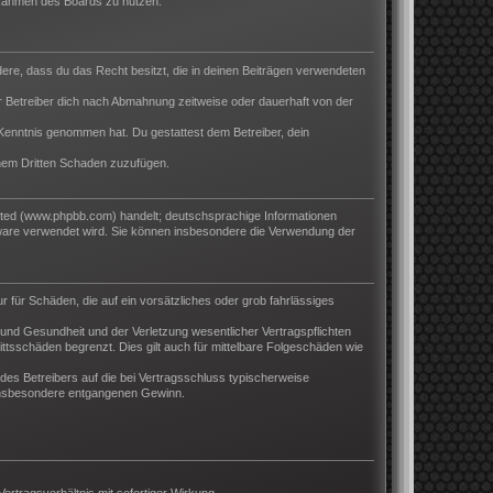
m Rahmen des Boards zu nutzen.
ndere, dass du das Recht besitzt, die in deinen Beiträgen verwendeten
 Betreiber dich nach Abmahnung zeitweise oder dauerhaft von der
ur Kenntnis genommen hat. Du gestattest dem Betreiber, dein
inem Dritten Schaden zuzufügen.
ited (www.phpbb.com) handelt; deutschsprachige Informationen
tware verwendet wird. Sie können insbesondere die Verwendung der
r für Schäden, die auf ein vorsätzliches oder grob fahrlässiges
und Gesundheit und der Verletzung wesentlicher Vertragspflichten
ttsschäden begrenzt. Dies gilt auch für mittelbare Folgeschäden wie
es Betreibers auf die bei Vertragsschluss typischerweise
 insbesondere entgangenen Gewinn.