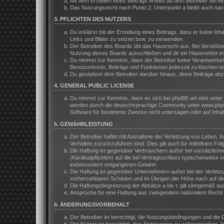
Mit dem Erstellen eines Beitrags erteilst du dem Betreiber ein
Das Nutzungsrecht nach Punkt 2, Unterpunkt a bleibt auch na
3. PFLICHTEN DES NUTZERS
Du erklärst mit der Erstellung eines Beitrags, dass er keine In
Links und Bilder zu setzen bzw. zu verwenden.
Der Betreiber des Boards übt das Hausrecht aus. Bei Verstöße
Nutzung dieses Boards ausschließen und dir ein Hausverbot ert
Du nimmst zur Kenntnis, dass der Betreiber keine Verantwortung 
Benutzerkonto, Beiträge und Funktionen jederzeit zu löschen o
Du gestattest dem Betreiber darüber hinaus, deine Beiträge ab
4. GENERAL PUBLIC LICENSE
Du nimmst zur Kenntnis, dass es sich bei phpBB um eine unter 
werden durch die deutschsprachige Community unter www.phpbb.
Software für bestimmte Zwecke nicht untersagen oder auf Inhal
5. GEWÄHRLEISTUNG
Der Betreiber haftet mit Ausnahme der Verletzung von Leben, Kör
Verhalten zurückzuführen sind. Dies gilt auch für mittelbare 
Die Haftung ist gegenüber Verbrauchern außer bei vorsätzliche
(Kardinalpflichten) auf die bei Vertragsschluss typischerweis
insbesondere entgangenen Gewinn.
Die Haftung ist gegenüber Unternehmern außer bei der Verletzu
vorhersehbaren Schäden und im Übrigen der Höhe nach auf die 
Die Haftungsbegrenzung der Absätze a bis c gilt sinngemäß auch
Ansprüche für eine Haftung aus zwingendem nationalem Recht b
6. ÄNDERUNGSVORBEHALT
Der Betreiber ist berechtigt, die Nutzungsbedingungen und die 