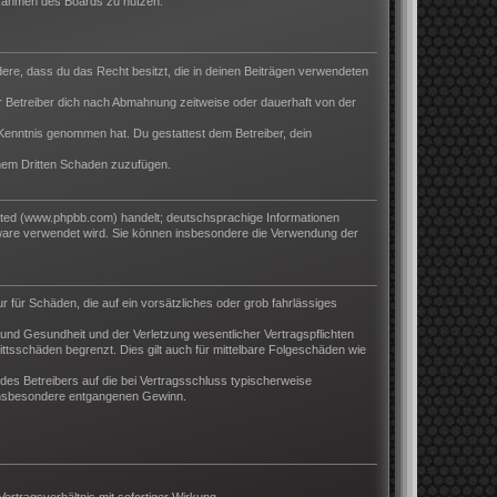
m Rahmen des Boards zu nutzen.
ndere, dass du das Recht besitzt, die in deinen Beiträgen verwendeten
 Betreiber dich nach Abmahnung zeitweise oder dauerhaft von der
ur Kenntnis genommen hat. Du gestattest dem Betreiber, dein
inem Dritten Schaden zuzufügen.
ited (www.phpbb.com) handelt; deutschsprachige Informationen
tware verwendet wird. Sie können insbesondere die Verwendung der
r für Schäden, die auf ein vorsätzliches oder grob fahrlässiges
und Gesundheit und der Verletzung wesentlicher Vertragspflichten
ttsschäden begrenzt. Dies gilt auch für mittelbare Folgeschäden wie
es Betreibers auf die bei Vertragsschluss typischerweise
 insbesondere entgangenen Gewinn.