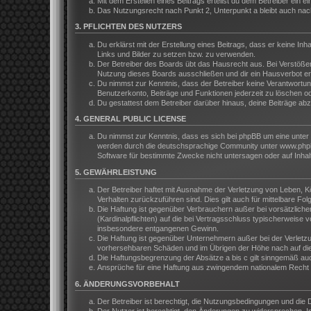
Mit dem Erstellen eines Beitrags erteilst du dem Betreiber ein
Das Nutzungsrecht nach Punkt 2, Unterpunkt a bleibt auch na
3. PFLICHTEN DES NUTZERS
Du erklärst mit der Erstellung eines Beitrags, dass er keine In
Links und Bilder zu setzen bzw. zu verwenden.
Der Betreiber des Boards übt das Hausrecht aus. Bei Verstöße
Nutzung dieses Boards ausschließen und dir ein Hausverbot ert
Du nimmst zur Kenntnis, dass der Betreiber keine Verantwortung 
Benutzerkonto, Beiträge und Funktionen jederzeit zu löschen o
Du gestattest dem Betreiber darüber hinaus, deine Beiträge ab
4. GENERAL PUBLIC LICENSE
Du nimmst zur Kenntnis, dass es sich bei phpBB um eine unter 
werden durch die deutschsprachige Community unter www.phpbb.
Software für bestimmte Zwecke nicht untersagen oder auf Inhal
5. GEWÄHRLEISTUNG
Der Betreiber haftet mit Ausnahme der Verletzung von Leben, Kör
Verhalten zurückzuführen sind. Dies gilt auch für mittelbare 
Die Haftung ist gegenüber Verbrauchern außer bei vorsätzliche
(Kardinalpflichten) auf die bei Vertragsschluss typischerweis
insbesondere entgangenen Gewinn.
Die Haftung ist gegenüber Unternehmern außer bei der Verletzu
vorhersehbaren Schäden und im Übrigen der Höhe nach auf die 
Die Haftungsbegrenzung der Absätze a bis c gilt sinngemäß auch
Ansprüche für eine Haftung aus zwingendem nationalem Recht b
6. ÄNDERUNGSVORBEHALT
Der Betreiber ist berechtigt, die Nutzungsbedingungen und die 