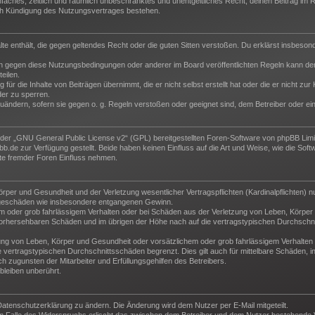
 einfaches, zeitlich und räumlich unbeschränktes und unentgeltliches Recht, deinen Beitrag i
ch Kündigung des Nutzungsvertrages bestehen.
halte enthält, die gegen geltendes Recht oder die guten Sitten verstoßen. Du erklärst insbeso
n gegen diese Nutzungsbedingungen oder anderer im Board veröffentlichten Regeln kann der
eilen.
für die Inhalte von Beiträgen übernimmt, die er nicht selbst erstellt hat oder die er nicht z
der zu sperren.
zuändern, sofern sie gegen o. g. Regeln verstoßen oder geeignet sind, dem Betreiber oder e
der „
GNU General Public License v2
“ (GPL) bereitgestellten Foren-Software von phpBB Lim
de zur Verfügung gestellt. Beide haben keinen Einfluss auf die Art und Weise, wie die Sof
te fremder Foren Einfluss nehmen.
per und Gesundheit und der Verletzung wesentlicher Vertragspflichten (Kardinalpflichten) nu
Folgeschäden wie insbesondere entgangenen Gewinn.
m oder grob fahrlässigem Verhalten oder bei Schäden aus der Verletzung von Leben, Körper 
e vorhersehbaren Schäden und im übrigen der Höhe nach auf die vertragstypischen Durchschni
ng von Leben, Körper und Gesundheit oder vorsätzlichem oder grob fahrlässigem Verhalten d
vertragstypischen Durchschnittsschäden begrenzt. Dies gilt auch für mittelbare Schäden,
 zugunsten der Mitarbeiter und Erfüllungsgehilfen des Betreibers.
leiben unberührt.
Datenschutzerklärung zu ändern. Die Änderung wird dem Nutzer per E-Mail mitgeteilt.