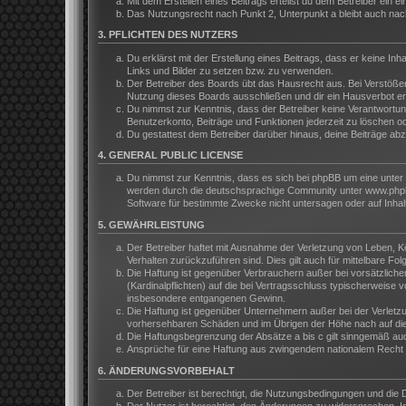
Mit dem Erstellen eines Beitrags erteilst du dem Betreiber ein
Das Nutzungsrecht nach Punkt 2, Unterpunkt a bleibt auch na
3. PFLICHTEN DES NUTZERS
Du erklärst mit der Erstellung eines Beitrags, dass er keine In
Links und Bilder zu setzen bzw. zu verwenden.
Der Betreiber des Boards übt das Hausrecht aus. Bei Verstöße
Nutzung dieses Boards ausschließen und dir ein Hausverbot ert
Du nimmst zur Kenntnis, dass der Betreiber keine Verantwortung 
Benutzerkonto, Beiträge und Funktionen jederzeit zu löschen o
Du gestattest dem Betreiber darüber hinaus, deine Beiträge ab
4. GENERAL PUBLIC LICENSE
Du nimmst zur Kenntnis, dass es sich bei phpBB um eine unter 
werden durch die deutschsprachige Community unter www.phpbb.
Software für bestimmte Zwecke nicht untersagen oder auf Inhal
5. GEWÄHRLEISTUNG
Der Betreiber haftet mit Ausnahme der Verletzung von Leben, Kör
Verhalten zurückzuführen sind. Dies gilt auch für mittelbare 
Die Haftung ist gegenüber Verbrauchern außer bei vorsätzliche
(Kardinalpflichten) auf die bei Vertragsschluss typischerweis
insbesondere entgangenen Gewinn.
Die Haftung ist gegenüber Unternehmern außer bei der Verletzu
vorhersehbaren Schäden und im Übrigen der Höhe nach auf die 
Die Haftungsbegrenzung der Absätze a bis c gilt sinngemäß auch
Ansprüche für eine Haftung aus zwingendem nationalem Recht b
6. ÄNDERUNGSVORBEHALT
Der Betreiber ist berechtigt, die Nutzungsbedingungen und die 