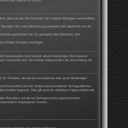
m Rahmen des Boards zu nutzen.
ndere, dass du das Recht besitzt, die in deinen Beiträgen verwendeten
 Betreiber dich nach Abmahnung zeitweise oder dauerhaft von der
ur Kenntnis genommen hat. Du gestattest dem Betreiber, dein
inem Dritten Schaden zuzufügen.
ited (www.phpbb.com) handelt; deutschsprachige Informationen
tware verwendet wird. Sie können insbesondere die Verwendung der
r für Schäden, die auf ein vorsätzliches oder grob fahrlässiges
und Gesundheit und der Verletzung wesentlicher Vertragspflichten
ttsschäden begrenzt. Dies gilt auch für mittelbare Folgeschäden wie
es Betreibers auf die bei Vertragsschluss typischerweise
 insbesondere entgangenen Gewinn.