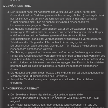
nehmen.
5. GEWÄHRLEISTUNG
Der Betreiber haftet mit Ausnahme der Verletzung von Leben, Körper und
Gesundheit und der Verletzung wesentlicher Vertragspflichten (Kardinalpflichten)
nur für Schäden, die auf ein vorsätzliches oder grob fahrlässiges Verhalten
zurückzuführen sind. Dies gilt auch für mittelbare Folgeschäden wie
insbesondere entgangenen Gewinn.
Die Haftung ist gegenüber Verbrauchern außer bei vorsätzlichem oder grob
fahrlässigem Verhalten oder bei Schäden aus der Verletzung von Leben, Körper
und Gesundheit und der Verletzung wesentlicher Vertragspflichten
(Kardinalpflichten) auf die bei Vertragsschluss typischerweise vorhersehbaren
Schäden und im übrigen der Höhe nach auf die vertragstypischen
Durchschnittsschäden begrenzt. Dies gilt auch für mittelbare Folgeschäden wie
insbesondere entgangenen Gewinn.
Die Haftung ist gegenüber Unternehmern außer bei der Verletzung von Leben,
Körper und Gesundheit oder vorsätzlichem oder grob fahrlässigem Verhalten des
Betreibers auf die bei Vertragsschluss typischerweise vorhersehbaren Schäden
und im Übrigen der Höhe nach auf die vertragstypischen Durchschnittsschäden
begrenzt. Dies gilt auch für mittelbare Schäden, insbesondere entgangenen
Gewinn.
Die Haftungsbegrenzung der Absätze a bis c gilt sinngemäß auch zugunsten der
Mitarbeiter und Erfüllungsgehilfen des Betreibers.
Ansprüche für eine Haftung aus zwingendem nationalem Recht bleiben
unberührt.
6. ÄNDERUNGSVORBEHALT
Der Betreiber ist berechtigt, die Nutzungsbedingungen und die
Datenschutzerklärung zu ändern. Die Änderung wird dem Nutzer per E-Mail
mitgeteilt.
Der Nutzer ist berechtigt, den Änderungen zu widersprechen. Im Falle des
Widerspruchs erlischt das zwischen dem Betreiber und dem Nutzer bestehende