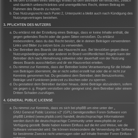
Mit dem Erstellen eines Beitrags erteilst du dem Betreiber ein einfaches, zeitlich
und räumlich unbeschränktes und unentgeltliches Recht, deinen Beitrag im
Rahmen des Boards zu nutzen.
Das Nutzungsrecht nach Punkt 2, Unterpunkt a bleibt auch nach Kündigung des
Nutzungsvertrages bestehen.
3. PFLICHTEN DES NUTZERS
Du erklärst mit der Erstellung eines Beitrags, dass er keine Inhalte enthält, die
gegen geltendes Recht oder die guten Sitten verstoßen. Du erklärst
insbesondere, dass du das Recht besitzt, die in deinen Beiträgen verwendeten
Links und Bilder zu setzen bzw. zu verwenden.
Der Betreiber des Boards übt das Hausrecht aus. Bei Verstößen gegen diese
Nutzungsbedingungen oder anderer im Board veröffentlichten Regeln kann der
Betreiber dich nach Abmahnung zeitweise oder dauerhaft von der Nutzung
dieses Boards ausschließen und dir ein Hausverbot erteilen.
Du nimmst zur Kenntnis, dass der Betreiber keine Verantwortung für die Inhalte
von Beiträgen übernimmt, die er nicht selbst erstellt hat oder die er nicht zur
Kenntnis genommen hat. Du gestattest dem Betreiber, dein Benutzerkonto,
Beiträge und Funktionen jederzeit zu löschen oder zu sperren.
Du gestattest dem Betreiber darüber hinaus, deine Beiträge abzuändern, sofern
sie gegen o. g. Regeln verstoßen oder geeignet sind, dem Betreiber oder einem
Dritten Schaden zuzufügen.
4. GENERAL PUBLIC LICENSE
Du nimmst zur Kenntnis, dass es sich bei phpBB um eine unter der „
GNU General Public License v2
“ (GPL) bereitgestellten Foren-Software von
phpBB Limited (www.phpbb.com) handelt; deutschsprachige Informationen
werden durch die deutschsprachige Community unter www.phpbb.de zur
Verfügung gestellt. Beide haben keinen Einfluss auf die Art und Weise, wie die
Software verwendet wird. Sie können insbesondere die Verwendung der Software
für bestimmte Zwecke nicht untersagen oder auf Inhalte fremder Foren Einfluss