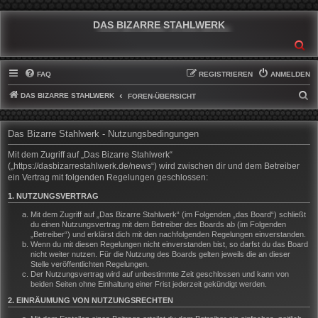
DAS BIZARRE STAHLWERK
SU
FAQ
REGISTRIEREN
ANMELDEN
DAS BIZARRE STAHLWERK
S
FOREN-ÜBERSICHT
U
C
Das Bizarre Stahlwerk - Nutzungsbedingungen
H
Mit dem Zugriff auf „Das Bizarre Stahlwerk“
E
(„https://dasbizarrestahlwerk.de/news“) wird zwischen dir und dem Betreiber
ein Vertrag mit folgenden Regelungen geschlossen:
1. NUTZUNGSVERTRAG
Mit dem Zugriff auf „Das Bizarre Stahlwerk“ (im Folgenden „das Board“) schließt
du einen Nutzungsvertrag mit dem Betreiber des Boards ab (im Folgenden
„Betreiber“) und erklärst dich mit den nachfolgenden Regelungen einverstanden.
Wenn du mit diesen Regelungen nicht einverstanden bist, so darfst du das Board
nicht weiter nutzen. Für die Nutzung des Boards gelten jeweils die an dieser
Stelle veröffentlichten Regelungen.
Der Nutzungsvertrag wird auf unbestimmte Zeit geschlossen und kann von
beiden Seiten ohne Einhaltung einer Frist jederzeit gekündigt werden.
2. EINRÄUMUNG VON NUTZUNGSRECHTEN