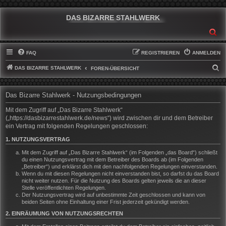
DAS BIZARRE STAHLWERK
SU
FAQ
REGISTRIEREN
ANMELDEN
DAS BIZARRE STAHLWERK
S
FOREN-ÜBERSICHT
U
C
Das Bizarre Stahlwerk - Nutzungsbedingungen
H
Mit dem Zugriff auf „Das Bizarre Stahlwerk“
E
(„https://dasbizarrestahlwerk.de/news“) wird zwischen dir und dem Betreiber
ein Vertrag mit folgenden Regelungen geschlossen:
1. NUTZUNGSVERTRAG
Mit dem Zugriff auf „Das Bizarre Stahlwerk“ (im Folgenden „das Board“) schließt
du einen Nutzungsvertrag mit dem Betreiber des Boards ab (im Folgenden
„Betreiber“) und erklärst dich mit den nachfolgenden Regelungen einverstanden.
Wenn du mit diesen Regelungen nicht einverstanden bist, so darfst du das Board
nicht weiter nutzen. Für die Nutzung des Boards gelten jeweils die an dieser
Stelle veröffentlichten Regelungen.
Der Nutzungsvertrag wird auf unbestimmte Zeit geschlossen und kann von
beiden Seiten ohne Einhaltung einer Frist jederzeit gekündigt werden.
2. EINRÄUMUNG VON NUTZUNGSRECHTEN