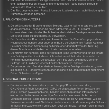
Mit dem Erstellen eines Beitrags erteilst du dem Betreiber ein einfaches, zeitlich
und räumlich unbeschränktes und unentgeltliches Recht, deinen Beitrag im
Rahmen des Boards zu nutzen.
Das Nutzungsrecht nach Punkt 2, Unterpunkt a bleibt auch nach Kündigung des
Nutzungsvertrages bestehen.
3. PFLICHTEN DES NUTZERS
Du erklärst mit der Erstellung eines Beitrags, dass er keine Inhalte enthält, die
gegen geltendes Recht oder die guten Sitten verstoßen. Du erklärst
insbesondere, dass du das Recht besitzt, die in deinen Beiträgen verwendeten
Links und Bilder zu setzen bzw. zu verwenden.
Der Betreiber des Boards übt das Hausrecht aus. Bei Verstößen gegen diese
Nutzungsbedingungen oder anderer im Board veröffentlichten Regeln kann der
Betreiber dich nach Abmahnung zeitweise oder dauerhaft von der Nutzung
dieses Boards ausschließen und dir ein Hausverbot erteilen.
Du nimmst zur Kenntnis, dass der Betreiber keine Verantwortung für die Inhalte
von Beiträgen übernimmt, die er nicht selbst erstellt hat oder die er nicht zur
Kenntnis genommen hat. Du gestattest dem Betreiber, dein Benutzerkonto,
Beiträge und Funktionen jederzeit zu löschen oder zu sperren.
Du gestattest dem Betreiber darüber hinaus, deine Beiträge abzuändern, sofern
sie gegen o. g. Regeln verstoßen oder geeignet sind, dem Betreiber oder einem
Dritten Schaden zuzufügen.
4. GENERAL PUBLIC LICENSE
Du nimmst zur Kenntnis, dass es sich bei phpBB um eine unter der „
GNU General Public License v2
“ (GPL) bereitgestellten Foren-Software von
phpBB Limited (www.phpbb.com) handelt; deutschsprachige Informationen
werden durch die deutschsprachige Community unter www.phpbb.de zur
Verfügung gestellt. Beide haben keinen Einfluss auf die Art und Weise, wie die
Software verwendet wird. Sie können insbesondere die Verwendung der Software
für bestimmte Zwecke nicht untersagen oder auf Inhalte fremder Foren Einfluss