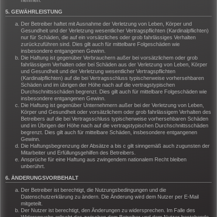
nehmen.
5. GEWÄHRLEISTUNG
Der Betreiber haftet mit Ausnahme der Verletzung von Leben, Körper und
Gesundheit und der Verletzung wesentlicher Vertragspflichten (Kardinalpflichten)
nur für Schäden, die auf ein vorsätzliches oder grob fahrlässiges Verhalten
zurückzuführen sind. Dies gilt auch für mittelbare Folgeschäden wie
insbesondere entgangenen Gewinn.
Die Haftung ist gegenüber Verbrauchern außer bei vorsätzlichem oder grob
fahrlässigem Verhalten oder bei Schäden aus der Verletzung von Leben, Körper
und Gesundheit und der Verletzung wesentlicher Vertragspflichten
(Kardinalpflichten) auf die bei Vertragsschluss typischerweise vorhersehbaren
Schäden und im übrigen der Höhe nach auf die vertragstypischen
Durchschnittsschäden begrenzt. Dies gilt auch für mittelbare Folgeschäden wie
insbesondere entgangenen Gewinn.
Die Haftung ist gegenüber Unternehmern außer bei der Verletzung von Leben,
Körper und Gesundheit oder vorsätzlichem oder grob fahrlässigem Verhalten des
Betreibers auf die bei Vertragsschluss typischerweise vorhersehbaren Schäden
und im Übrigen der Höhe nach auf die vertragstypischen Durchschnittsschäden
begrenzt. Dies gilt auch für mittelbare Schäden, insbesondere entgangenen
Gewinn.
Die Haftungsbegrenzung der Absätze a bis c gilt sinngemäß auch zugunsten der
Mitarbeiter und Erfüllungsgehilfen des Betreibers.
Ansprüche für eine Haftung aus zwingendem nationalem Recht bleiben
unberührt.
6. ÄNDERUNGSVORBEHALT
Der Betreiber ist berechtigt, die Nutzungsbedingungen und die
Datenschutzerklärung zu ändern. Die Änderung wird dem Nutzer per E-Mail
mitgeteilt.
Der Nutzer ist berechtigt, den Änderungen zu widersprechen. Im Falle des
Widerspruchs erlischt das zwischen dem Betreiber und dem Nutzer bestehende