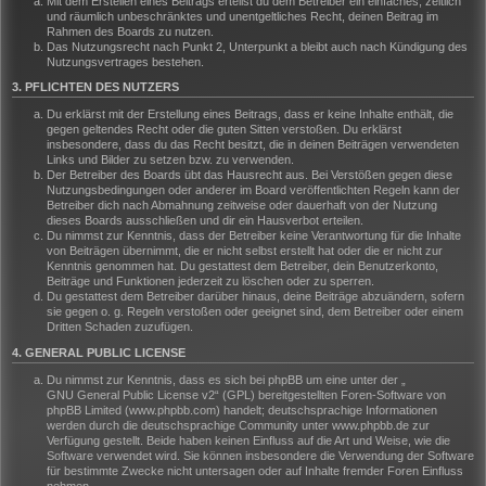
Mit dem Erstellen eines Beitrags erteilst du dem Betreiber ein einfaches, zeitlich
und räumlich unbeschränktes und unentgeltliches Recht, deinen Beitrag im
Rahmen des Boards zu nutzen.
Das Nutzungsrecht nach Punkt 2, Unterpunkt a bleibt auch nach Kündigung des
Nutzungsvertrages bestehen.
3. PFLICHTEN DES NUTZERS
Du erklärst mit der Erstellung eines Beitrags, dass er keine Inhalte enthält, die
gegen geltendes Recht oder die guten Sitten verstoßen. Du erklärst
insbesondere, dass du das Recht besitzt, die in deinen Beiträgen verwendeten
Links und Bilder zu setzen bzw. zu verwenden.
Der Betreiber des Boards übt das Hausrecht aus. Bei Verstößen gegen diese
Nutzungsbedingungen oder anderer im Board veröffentlichten Regeln kann der
Betreiber dich nach Abmahnung zeitweise oder dauerhaft von der Nutzung
dieses Boards ausschließen und dir ein Hausverbot erteilen.
Du nimmst zur Kenntnis, dass der Betreiber keine Verantwortung für die Inhalte
von Beiträgen übernimmt, die er nicht selbst erstellt hat oder die er nicht zur
Kenntnis genommen hat. Du gestattest dem Betreiber, dein Benutzerkonto,
Beiträge und Funktionen jederzeit zu löschen oder zu sperren.
Du gestattest dem Betreiber darüber hinaus, deine Beiträge abzuändern, sofern
sie gegen o. g. Regeln verstoßen oder geeignet sind, dem Betreiber oder einem
Dritten Schaden zuzufügen.
4. GENERAL PUBLIC LICENSE
Du nimmst zur Kenntnis, dass es sich bei phpBB um eine unter der „
GNU General Public License v2
“ (GPL) bereitgestellten Foren-Software von
phpBB Limited (www.phpbb.com) handelt; deutschsprachige Informationen
werden durch die deutschsprachige Community unter www.phpbb.de zur
Verfügung gestellt. Beide haben keinen Einfluss auf die Art und Weise, wie die
Software verwendet wird. Sie können insbesondere die Verwendung der Software
für bestimmte Zwecke nicht untersagen oder auf Inhalte fremder Foren Einfluss