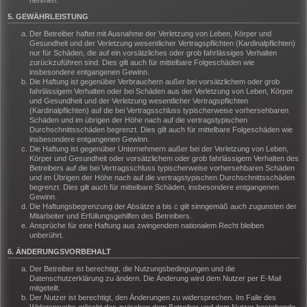
nehmen.
5. GEWÄHRLEISTUNG
Der Betreiber haftet mit Ausnahme der Verletzung von Leben, Körper und
Gesundheit und der Verletzung wesentlicher Vertragspflichten (Kardinalpflichten)
nur für Schäden, die auf ein vorsätzliches oder grob fahrlässiges Verhalten
zurückzuführen sind. Dies gilt auch für mittelbare Folgeschäden wie
insbesondere entgangenen Gewinn.
Die Haftung ist gegenüber Verbrauchern außer bei vorsätzlichem oder grob
fahrlässigem Verhalten oder bei Schäden aus der Verletzung von Leben, Körper
und Gesundheit und der Verletzung wesentlicher Vertragspflichten
(Kardinalpflichten) auf die bei Vertragsschluss typischerweise vorhersehbaren
Schäden und im übrigen der Höhe nach auf die vertragstypischen
Durchschnittsschäden begrenzt. Dies gilt auch für mittelbare Folgeschäden wie
insbesondere entgangenen Gewinn.
Die Haftung ist gegenüber Unternehmern außer bei der Verletzung von Leben,
Körper und Gesundheit oder vorsätzlichem oder grob fahrlässigem Verhalten des
Betreibers auf die bei Vertragsschluss typischerweise vorhersehbaren Schäden
und im Übrigen der Höhe nach auf die vertragstypischen Durchschnittsschäden
begrenzt. Dies gilt auch für mittelbare Schäden, insbesondere entgangenen
Gewinn.
Die Haftungsbegrenzung der Absätze a bis c gilt sinngemäß auch zugunsten der
Mitarbeiter und Erfüllungsgehilfen des Betreibers.
Ansprüche für eine Haftung aus zwingendem nationalem Recht bleiben
unberührt.
6. ÄNDERUNGSVORBEHALT
Der Betreiber ist berechtigt, die Nutzungsbedingungen und die
Datenschutzerklärung zu ändern. Die Änderung wird dem Nutzer per E-Mail
mitgeteilt.
Der Nutzer ist berechtigt, den Änderungen zu widersprechen. Im Falle des
Widerspruchs erlischt das zwischen dem Betreiber und dem Nutzer bestehende