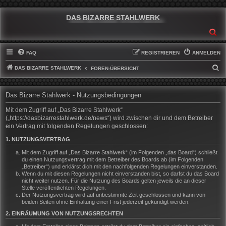
DAS BIZARRE STAHLWERK
SU
FAQ
REGISTRIEREN
ANMELDEN
DAS BIZARRE STAHLWERK
S
FOREN-ÜBERSICHT
U
C
Das Bizarre Stahlwerk - Nutzungsbedingungen
H
Mit dem Zugriff auf „Das Bizarre Stahlwerk“
E
(„https://dasbizarrestahlwerk.de/news“) wird zwischen dir und dem Betreiber
ein Vertrag mit folgenden Regelungen geschlossen:
1. NUTZUNGSVERTRAG
Mit dem Zugriff auf „Das Bizarre Stahlwerk“ (im Folgenden „das Board“) schließt
du einen Nutzungsvertrag mit dem Betreiber des Boards ab (im Folgenden
„Betreiber“) und erklärst dich mit den nachfolgenden Regelungen einverstanden.
Wenn du mit diesen Regelungen nicht einverstanden bist, so darfst du das Board
nicht weiter nutzen. Für die Nutzung des Boards gelten jeweils die an dieser
Stelle veröffentlichten Regelungen.
Der Nutzungsvertrag wird auf unbestimmte Zeit geschlossen und kann von
beiden Seiten ohne Einhaltung einer Frist jederzeit gekündigt werden.
2. EINRÄUMUNG VON NUTZUNGSRECHTEN