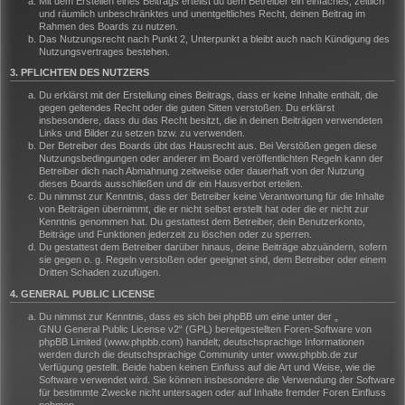
Mit dem Erstellen eines Beitrags erteilst du dem Betreiber ein einfaches, zeitlich
und räumlich unbeschränktes und unentgeltliches Recht, deinen Beitrag im
Rahmen des Boards zu nutzen.
Das Nutzungsrecht nach Punkt 2, Unterpunkt a bleibt auch nach Kündigung des
Nutzungsvertrages bestehen.
3. PFLICHTEN DES NUTZERS
Du erklärst mit der Erstellung eines Beitrags, dass er keine Inhalte enthält, die
gegen geltendes Recht oder die guten Sitten verstoßen. Du erklärst
insbesondere, dass du das Recht besitzt, die in deinen Beiträgen verwendeten
Links und Bilder zu setzen bzw. zu verwenden.
Der Betreiber des Boards übt das Hausrecht aus. Bei Verstößen gegen diese
Nutzungsbedingungen oder anderer im Board veröffentlichten Regeln kann der
Betreiber dich nach Abmahnung zeitweise oder dauerhaft von der Nutzung
dieses Boards ausschließen und dir ein Hausverbot erteilen.
Du nimmst zur Kenntnis, dass der Betreiber keine Verantwortung für die Inhalte
von Beiträgen übernimmt, die er nicht selbst erstellt hat oder die er nicht zur
Kenntnis genommen hat. Du gestattest dem Betreiber, dein Benutzerkonto,
Beiträge und Funktionen jederzeit zu löschen oder zu sperren.
Du gestattest dem Betreiber darüber hinaus, deine Beiträge abzuändern, sofern
sie gegen o. g. Regeln verstoßen oder geeignet sind, dem Betreiber oder einem
Dritten Schaden zuzufügen.
4. GENERAL PUBLIC LICENSE
Du nimmst zur Kenntnis, dass es sich bei phpBB um eine unter der „
GNU General Public License v2
“ (GPL) bereitgestellten Foren-Software von
phpBB Limited (www.phpbb.com) handelt; deutschsprachige Informationen
werden durch die deutschsprachige Community unter www.phpbb.de zur
Verfügung gestellt. Beide haben keinen Einfluss auf die Art und Weise, wie die
Software verwendet wird. Sie können insbesondere die Verwendung der Software
für bestimmte Zwecke nicht untersagen oder auf Inhalte fremder Foren Einfluss