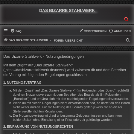
DAS BIZARRE STAHLWERK
SU
FAQ
REGISTRIEREN
ANMELDEN
DAS BIZARRE STAHLWERK
S
FOREN-ÜBERSICHT
U
C
Das Bizarre Stahlwerk - Nutzungsbedingungen
H
Mit dem Zugriff auf „Das Bizarre Stahlwerk“
E
(„https://dasbizarrestahlwerk.de/news“) wird zwischen dir und dem Betreiber
ein Vertrag mit folgenden Regelungen geschlossen:
1. NUTZUNGSVERTRAG
Mit dem Zugriff auf „Das Bizarre Stahlwerk“ (im Folgenden „das Board“) schließt
du einen Nutzungsvertrag mit dem Betreiber des Boards ab (im Folgenden
„Betreiber“) und erklärst dich mit den nachfolgenden Regelungen einverstanden.
Wenn du mit diesen Regelungen nicht einverstanden bist, so darfst du das Board
nicht weiter nutzen. Für die Nutzung des Boards gelten jeweils die an dieser
Stelle veröffentlichten Regelungen.
Der Nutzungsvertrag wird auf unbestimmte Zeit geschlossen und kann von
beiden Seiten ohne Einhaltung einer Frist jederzeit gekündigt werden.
2. EINRÄUMUNG VON NUTZUNGSRECHTEN