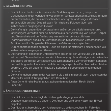
nehmen.
5. GEWÄHRLEISTUNG
Der Betreiber haftet mit Ausnahme der Verletzung von Leben, Körper und
Gesundheit und der Verletzung wesentlicher Vertragspflichten (Kardinalpflichten)
nur für Schäden, die auf ein vorsätzliches oder grob fahrlässiges Verhalten
zurückzuführen sind. Dies gilt auch für mittelbare Folgeschäden wie
insbesondere entgangenen Gewinn.
Die Haftung ist gegenüber Verbrauchern außer bei vorsätzlichem oder grob
fahrlässigem Verhalten oder bei Schäden aus der Verletzung von Leben, Körper
und Gesundheit und der Verletzung wesentlicher Vertragspflichten
(Kardinalpflichten) auf die bei Vertragsschluss typischerweise vorhersehbaren
Schäden und im übrigen der Höhe nach auf die vertragstypischen
Durchschnittsschäden begrenzt. Dies gilt auch für mittelbare Folgeschäden wie
insbesondere entgangenen Gewinn.
Die Haftung ist gegenüber Unternehmern außer bei der Verletzung von Leben,
Körper und Gesundheit oder vorsätzlichem oder grob fahrlässigem Verhalten des
Betreibers auf die bei Vertragsschluss typischerweise vorhersehbaren Schäden
und im Übrigen der Höhe nach auf die vertragstypischen Durchschnittsschäden
begrenzt. Dies gilt auch für mittelbare Schäden, insbesondere entgangenen
Gewinn.
Die Haftungsbegrenzung der Absätze a bis c gilt sinngemäß auch zugunsten der
Mitarbeiter und Erfüllungsgehilfen des Betreibers.
Ansprüche für eine Haftung aus zwingendem nationalem Recht bleiben
unberührt.
6. ÄNDERUNGSVORBEHALT
Der Betreiber ist berechtigt, die Nutzungsbedingungen und die
Datenschutzerklärung zu ändern. Die Änderung wird dem Nutzer per E-Mail
mitgeteilt.
Der Nutzer ist berechtigt, den Änderungen zu widersprechen. Im Falle des
Widerspruchs erlischt das zwischen dem Betreiber und dem Nutzer bestehende