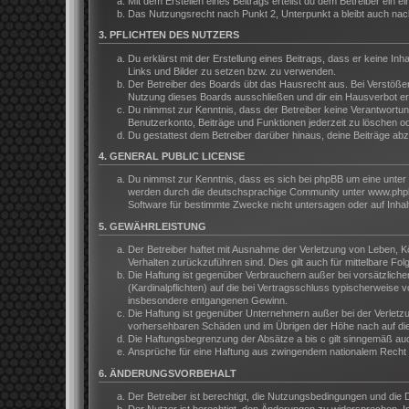
Mit dem Erstellen eines Beitrags erteilst du dem Betreiber ein
Das Nutzungsrecht nach Punkt 2, Unterpunkt a bleibt auch na
3. PFLICHTEN DES NUTZERS
Du erklärst mit der Erstellung eines Beitrags, dass er keine In
Links und Bilder zu setzen bzw. zu verwenden.
Der Betreiber des Boards übt das Hausrecht aus. Bei Verstöße
Nutzung dieses Boards ausschließen und dir ein Hausverbot ert
Du nimmst zur Kenntnis, dass der Betreiber keine Verantwortung 
Benutzerkonto, Beiträge und Funktionen jederzeit zu löschen o
Du gestattest dem Betreiber darüber hinaus, deine Beiträge ab
4. GENERAL PUBLIC LICENSE
Du nimmst zur Kenntnis, dass es sich bei phpBB um eine unter 
werden durch die deutschsprachige Community unter www.phpbb.
Software für bestimmte Zwecke nicht untersagen oder auf Inhal
5. GEWÄHRLEISTUNG
Der Betreiber haftet mit Ausnahme der Verletzung von Leben, Kör
Verhalten zurückzuführen sind. Dies gilt auch für mittelbare 
Die Haftung ist gegenüber Verbrauchern außer bei vorsätzliche
(Kardinalpflichten) auf die bei Vertragsschluss typischerweis
insbesondere entgangenen Gewinn.
Die Haftung ist gegenüber Unternehmern außer bei der Verletzu
vorhersehbaren Schäden und im Übrigen der Höhe nach auf die 
Die Haftungsbegrenzung der Absätze a bis c gilt sinngemäß auch
Ansprüche für eine Haftung aus zwingendem nationalem Recht b
6. ÄNDERUNGSVORBEHALT
Der Betreiber ist berechtigt, die Nutzungsbedingungen und die 