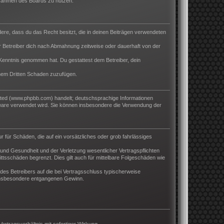
m Rahmen des Boards zu nutzen.
ndere, dass du das Recht besitzt, die in deinen Beiträgen verwendeten
 Betreiber dich nach Abmahnung zeitweise oder dauerhaft von der
ur Kenntnis genommen hat. Du gestattest dem Betreiber, dein
inem Dritten Schaden zuzufügen.
ited (www.phpbb.com) handelt; deutschsprachige Informationen
tware verwendet wird. Sie können insbesondere die Verwendung der
r für Schäden, die auf ein vorsätzliches oder grob fahrlässiges
und Gesundheit und der Verletzung wesentlicher Vertragspflichten
ttsschäden begrenzt. Dies gilt auch für mittelbare Folgeschäden wie
es Betreibers auf die bei Vertragsschluss typischerweise
 insbesondere entgangenen Gewinn.