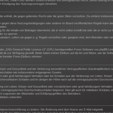
 einfaches, zeitlich und räumlich unbeschränktes und unentgeltliches Recht, deinen Beitrag i
ch Kündigung des Nutzungsvertrages bestehen.
halte enthält, die gegen geltendes Recht oder die guten Sitten verstoßen. Du erklärst insbeso
n gegen diese Nutzungsbedingungen oder anderer im Board veröffentlichten Regeln kann der
eilen.
für die Inhalte von Beiträgen übernimmt, die er nicht selbst erstellt hat oder die er nicht z
der zu sperren.
zuändern, sofern sie gegen o. g. Regeln verstoßen oder geeignet sind, dem Betreiber oder e
der „
GNU General Public License v2
“ (GPL) bereitgestellten Foren-Software von phpBB Lim
de zur Verfügung gestellt. Beide haben keinen Einfluss auf die Art und Weise, wie die Sof
te fremder Foren Einfluss nehmen.
per und Gesundheit und der Verletzung wesentlicher Vertragspflichten (Kardinalpflichten) nu
Folgeschäden wie insbesondere entgangenen Gewinn.
m oder grob fahrlässigem Verhalten oder bei Schäden aus der Verletzung von Leben, Körper 
e vorhersehbaren Schäden und im übrigen der Höhe nach auf die vertragstypischen Durchschni
ng von Leben, Körper und Gesundheit oder vorsätzlichem oder grob fahrlässigem Verhalten d
vertragstypischen Durchschnittsschäden begrenzt. Dies gilt auch für mittelbare Schäden,
 zugunsten der Mitarbeiter und Erfüllungsgehilfen des Betreibers.
leiben unberührt.
Datenschutzerklärung zu ändern. Die Änderung wird dem Nutzer per E-Mail mitgeteilt.