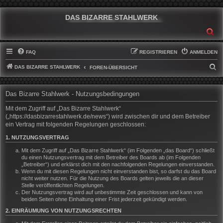
DAS BIZARRE STAHLWERK
SU
FAQ
REGISTRIEREN
ANMELDEN
DAS BIZARRE STAHLWERK
S
FOREN-ÜBERSICHT
U
C
Das Bizarre Stahlwerk - Nutzungsbedingungen
H
Mit dem Zugriff auf „Das Bizarre Stahlwerk“
E
(„https://dasbizarrestahlwerk.de/news“) wird zwischen dir und dem Betreiber
ein Vertrag mit folgenden Regelungen geschlossen:
1. NUTZUNGSVERTRAG
Mit dem Zugriff auf „Das Bizarre Stahlwerk“ (im Folgenden „das Board“) schließt
du einen Nutzungsvertrag mit dem Betreiber des Boards ab (im Folgenden
„Betreiber“) und erklärst dich mit den nachfolgenden Regelungen einverstanden.
Wenn du mit diesen Regelungen nicht einverstanden bist, so darfst du das Board
nicht weiter nutzen. Für die Nutzung des Boards gelten jeweils die an dieser
Stelle veröffentlichten Regelungen.
Der Nutzungsvertrag wird auf unbestimmte Zeit geschlossen und kann von
beiden Seiten ohne Einhaltung einer Frist jederzeit gekündigt werden.
2. EINRÄUMUNG VON NUTZUNGSRECHTEN