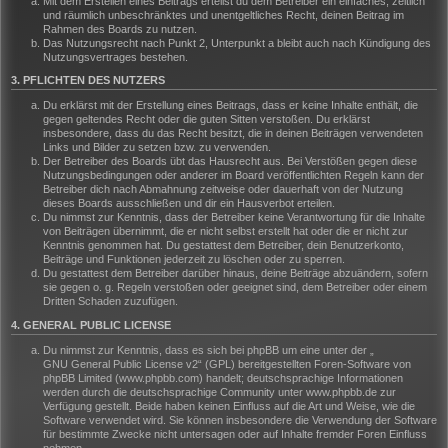
Mit dem Erstellen eines Beitrags erteilst du dem Betreiber ein einfaches, zeitlich
und räumlich unbeschränktes und unentgeltliches Recht, deinen Beitrag im
Rahmen des Boards zu nutzen.
Das Nutzungsrecht nach Punkt 2, Unterpunkt a bleibt auch nach Kündigung des
Nutzungsvertrages bestehen.
3. PFLICHTEN DES NUTZERS
Du erklärst mit der Erstellung eines Beitrags, dass er keine Inhalte enthält, die
gegen geltendes Recht oder die guten Sitten verstoßen. Du erklärst
insbesondere, dass du das Recht besitzt, die in deinen Beiträgen verwendeten
Links und Bilder zu setzen bzw. zu verwenden.
Der Betreiber des Boards übt das Hausrecht aus. Bei Verstößen gegen diese
Nutzungsbedingungen oder anderer im Board veröffentlichten Regeln kann der
Betreiber dich nach Abmahnung zeitweise oder dauerhaft von der Nutzung
dieses Boards ausschließen und dir ein Hausverbot erteilen.
Du nimmst zur Kenntnis, dass der Betreiber keine Verantwortung für die Inhalte
von Beiträgen übernimmt, die er nicht selbst erstellt hat oder die er nicht zur
Kenntnis genommen hat. Du gestattest dem Betreiber, dein Benutzerkonto,
Beiträge und Funktionen jederzeit zu löschen oder zu sperren.
Du gestattest dem Betreiber darüber hinaus, deine Beiträge abzuändern, sofern
sie gegen o. g. Regeln verstoßen oder geeignet sind, dem Betreiber oder einem
Dritten Schaden zuzufügen.
4. GENERAL PUBLIC LICENSE
Du nimmst zur Kenntnis, dass es sich bei phpBB um eine unter der „
GNU General Public License v2
“ (GPL) bereitgestellten Foren-Software von
phpBB Limited (www.phpbb.com) handelt; deutschsprachige Informationen
werden durch die deutschsprachige Community unter www.phpbb.de zur
Verfügung gestellt. Beide haben keinen Einfluss auf die Art und Weise, wie die
Software verwendet wird. Sie können insbesondere die Verwendung der Software
für bestimmte Zwecke nicht untersagen oder auf Inhalte fremder Foren Einfluss