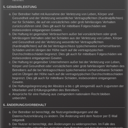
nehmen.
5. GEWÄHRLEISTUNG
Der Betreiber haftet mit Ausnahme der Verletzung von Leben, Körper und
Gesundheit und der Verletzung wesentlicher Vertragspflichten (Kardinalpflichten)
nur für Schäden, die auf ein vorsätzliches oder grob fahrlässiges Verhalten
zurückzuführen sind. Dies gilt auch für mittelbare Folgeschäden wie
insbesondere entgangenen Gewinn.
Die Haftung ist gegenüber Verbrauchern außer bei vorsätzlichem oder grob
fahrlässigem Verhalten oder bei Schäden aus der Verletzung von Leben, Körper
und Gesundheit und der Verletzung wesentlicher Vertragspflichten
(Kardinalpflichten) auf die bei Vertragsschluss typischerweise vorhersehbaren
Schäden und im übrigen der Höhe nach auf die vertragstypischen
Durchschnittsschäden begrenzt. Dies gilt auch für mittelbare Folgeschäden wie
insbesondere entgangenen Gewinn.
Die Haftung ist gegenüber Unternehmern außer bei der Verletzung von Leben,
Körper und Gesundheit oder vorsätzlichem oder grob fahrlässigem Verhalten des
Betreibers auf die bei Vertragsschluss typischerweise vorhersehbaren Schäden
und im Übrigen der Höhe nach auf die vertragstypischen Durchschnittsschäden
begrenzt. Dies gilt auch für mittelbare Schäden, insbesondere entgangenen
Gewinn.
Die Haftungsbegrenzung der Absätze a bis c gilt sinngemäß auch zugunsten der
Mitarbeiter und Erfüllungsgehilfen des Betreibers.
Ansprüche für eine Haftung aus zwingendem nationalem Recht bleiben
unberührt.
6. ÄNDERUNGSVORBEHALT
Der Betreiber ist berechtigt, die Nutzungsbedingungen und die
Datenschutzerklärung zu ändern. Die Änderung wird dem Nutzer per E-Mail
mitgeteilt.
Der Nutzer ist berechtigt, den Änderungen zu widersprechen. Im Falle des
Widerspruchs erlischt das zwischen dem Betreiber und dem Nutzer bestehende