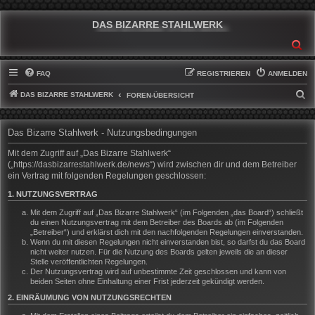
DAS BIZARRE STAHLWERK
SU
FAQ
REGISTRIEREN
ANMELDEN
DAS BIZARRE STAHLWERK
S
FOREN-ÜBERSICHT
U
C
Das Bizarre Stahlwerk - Nutzungsbedingungen
H
Mit dem Zugriff auf „Das Bizarre Stahlwerk“
E
(„https://dasbizarrestahlwerk.de/news“) wird zwischen dir und dem Betreiber
ein Vertrag mit folgenden Regelungen geschlossen:
1. NUTZUNGSVERTRAG
Mit dem Zugriff auf „Das Bizarre Stahlwerk“ (im Folgenden „das Board“) schließt
du einen Nutzungsvertrag mit dem Betreiber des Boards ab (im Folgenden
„Betreiber“) und erklärst dich mit den nachfolgenden Regelungen einverstanden.
Wenn du mit diesen Regelungen nicht einverstanden bist, so darfst du das Board
nicht weiter nutzen. Für die Nutzung des Boards gelten jeweils die an dieser
Stelle veröffentlichten Regelungen.
Der Nutzungsvertrag wird auf unbestimmte Zeit geschlossen und kann von
beiden Seiten ohne Einhaltung einer Frist jederzeit gekündigt werden.
2. EINRÄUMUNG VON NUTZUNGSRECHTEN