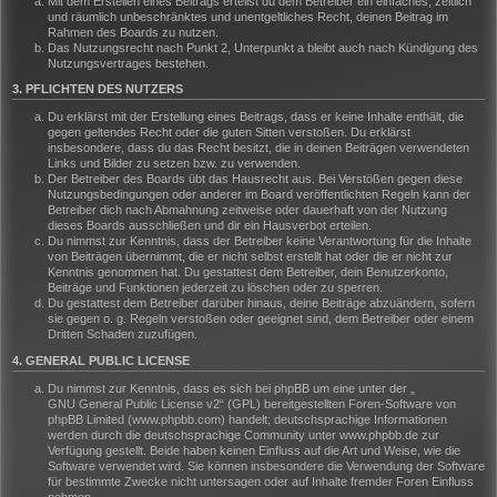
Mit dem Erstellen eines Beitrags erteilst du dem Betreiber ein einfaches, zeitlich
und räumlich unbeschränktes und unentgeltliches Recht, deinen Beitrag im
Rahmen des Boards zu nutzen.
Das Nutzungsrecht nach Punkt 2, Unterpunkt a bleibt auch nach Kündigung des
Nutzungsvertrages bestehen.
3. PFLICHTEN DES NUTZERS
Du erklärst mit der Erstellung eines Beitrags, dass er keine Inhalte enthält, die
gegen geltendes Recht oder die guten Sitten verstoßen. Du erklärst
insbesondere, dass du das Recht besitzt, die in deinen Beiträgen verwendeten
Links und Bilder zu setzen bzw. zu verwenden.
Der Betreiber des Boards übt das Hausrecht aus. Bei Verstößen gegen diese
Nutzungsbedingungen oder anderer im Board veröffentlichten Regeln kann der
Betreiber dich nach Abmahnung zeitweise oder dauerhaft von der Nutzung
dieses Boards ausschließen und dir ein Hausverbot erteilen.
Du nimmst zur Kenntnis, dass der Betreiber keine Verantwortung für die Inhalte
von Beiträgen übernimmt, die er nicht selbst erstellt hat oder die er nicht zur
Kenntnis genommen hat. Du gestattest dem Betreiber, dein Benutzerkonto,
Beiträge und Funktionen jederzeit zu löschen oder zu sperren.
Du gestattest dem Betreiber darüber hinaus, deine Beiträge abzuändern, sofern
sie gegen o. g. Regeln verstoßen oder geeignet sind, dem Betreiber oder einem
Dritten Schaden zuzufügen.
4. GENERAL PUBLIC LICENSE
Du nimmst zur Kenntnis, dass es sich bei phpBB um eine unter der „
GNU General Public License v2
“ (GPL) bereitgestellten Foren-Software von
phpBB Limited (www.phpbb.com) handelt; deutschsprachige Informationen
werden durch die deutschsprachige Community unter www.phpbb.de zur
Verfügung gestellt. Beide haben keinen Einfluss auf die Art und Weise, wie die
Software verwendet wird. Sie können insbesondere die Verwendung der Software
für bestimmte Zwecke nicht untersagen oder auf Inhalte fremder Foren Einfluss