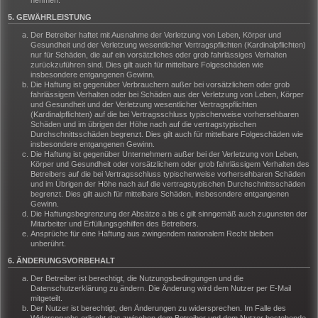
nehmen.
5. GEWÄHRLEISTUNG
Der Betreiber haftet mit Ausnahme der Verletzung von Leben, Körper und
Gesundheit und der Verletzung wesentlicher Vertragspflichten (Kardinalpflichten)
nur für Schäden, die auf ein vorsätzliches oder grob fahrlässiges Verhalten
zurückzuführen sind. Dies gilt auch für mittelbare Folgeschäden wie
insbesondere entgangenen Gewinn.
Die Haftung ist gegenüber Verbrauchern außer bei vorsätzlichem oder grob
fahrlässigem Verhalten oder bei Schäden aus der Verletzung von Leben, Körper
und Gesundheit und der Verletzung wesentlicher Vertragspflichten
(Kardinalpflichten) auf die bei Vertragsschluss typischerweise vorhersehbaren
Schäden und im übrigen der Höhe nach auf die vertragstypischen
Durchschnittsschäden begrenzt. Dies gilt auch für mittelbare Folgeschäden wie
insbesondere entgangenen Gewinn.
Die Haftung ist gegenüber Unternehmern außer bei der Verletzung von Leben,
Körper und Gesundheit oder vorsätzlichem oder grob fahrlässigem Verhalten des
Betreibers auf die bei Vertragsschluss typischerweise vorhersehbaren Schäden
und im Übrigen der Höhe nach auf die vertragstypischen Durchschnittsschäden
begrenzt. Dies gilt auch für mittelbare Schäden, insbesondere entgangenen
Gewinn.
Die Haftungsbegrenzung der Absätze a bis c gilt sinngemäß auch zugunsten der
Mitarbeiter und Erfüllungsgehilfen des Betreibers.
Ansprüche für eine Haftung aus zwingendem nationalem Recht bleiben
unberührt.
6. ÄNDERUNGSVORBEHALT
Der Betreiber ist berechtigt, die Nutzungsbedingungen und die
Datenschutzerklärung zu ändern. Die Änderung wird dem Nutzer per E-Mail
mitgeteilt.
Der Nutzer ist berechtigt, den Änderungen zu widersprechen. Im Falle des
Widerspruchs erlischt das zwischen dem Betreiber und dem Nutzer bestehende