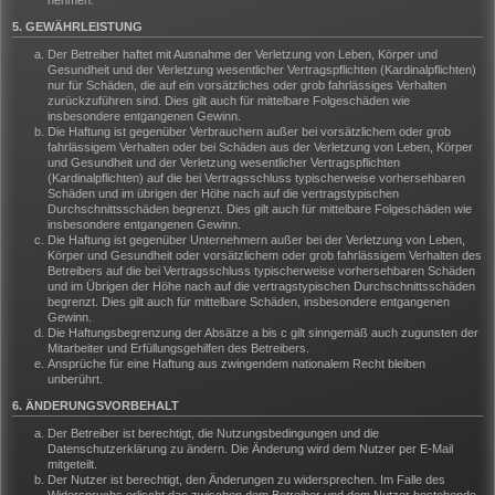
nehmen.
5. GEWÄHRLEISTUNG
Der Betreiber haftet mit Ausnahme der Verletzung von Leben, Körper und
Gesundheit und der Verletzung wesentlicher Vertragspflichten (Kardinalpflichten)
nur für Schäden, die auf ein vorsätzliches oder grob fahrlässiges Verhalten
zurückzuführen sind. Dies gilt auch für mittelbare Folgeschäden wie
insbesondere entgangenen Gewinn.
Die Haftung ist gegenüber Verbrauchern außer bei vorsätzlichem oder grob
fahrlässigem Verhalten oder bei Schäden aus der Verletzung von Leben, Körper
und Gesundheit und der Verletzung wesentlicher Vertragspflichten
(Kardinalpflichten) auf die bei Vertragsschluss typischerweise vorhersehbaren
Schäden und im übrigen der Höhe nach auf die vertragstypischen
Durchschnittsschäden begrenzt. Dies gilt auch für mittelbare Folgeschäden wie
insbesondere entgangenen Gewinn.
Die Haftung ist gegenüber Unternehmern außer bei der Verletzung von Leben,
Körper und Gesundheit oder vorsätzlichem oder grob fahrlässigem Verhalten des
Betreibers auf die bei Vertragsschluss typischerweise vorhersehbaren Schäden
und im Übrigen der Höhe nach auf die vertragstypischen Durchschnittsschäden
begrenzt. Dies gilt auch für mittelbare Schäden, insbesondere entgangenen
Gewinn.
Die Haftungsbegrenzung der Absätze a bis c gilt sinngemäß auch zugunsten der
Mitarbeiter und Erfüllungsgehilfen des Betreibers.
Ansprüche für eine Haftung aus zwingendem nationalem Recht bleiben
unberührt.
6. ÄNDERUNGSVORBEHALT
Der Betreiber ist berechtigt, die Nutzungsbedingungen und die
Datenschutzerklärung zu ändern. Die Änderung wird dem Nutzer per E-Mail
mitgeteilt.
Der Nutzer ist berechtigt, den Änderungen zu widersprechen. Im Falle des
Widerspruchs erlischt das zwischen dem Betreiber und dem Nutzer bestehende