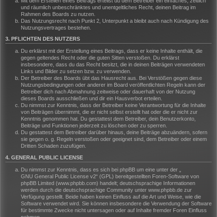
Mit dem Erstellen eines Beitrags erteilst du dem Betreiber ein einfaches, zeitlich
und räumlich unbeschränktes und unentgeltliches Recht, deinen Beitrag im
Rahmen des Boards zu nutzen.
Das Nutzungsrecht nach Punkt 2, Unterpunkt a bleibt auch nach Kündigung des
Nutzungsvertrages bestehen.
3. PFLICHTEN DES NUTZERS
Du erklärst mit der Erstellung eines Beitrags, dass er keine Inhalte enthält, die
gegen geltendes Recht oder die guten Sitten verstoßen. Du erklärst
insbesondere, dass du das Recht besitzt, die in deinen Beiträgen verwendeten
Links und Bilder zu setzen bzw. zu verwenden.
Der Betreiber des Boards übt das Hausrecht aus. Bei Verstößen gegen diese
Nutzungsbedingungen oder anderer im Board veröffentlichten Regeln kann der
Betreiber dich nach Abmahnung zeitweise oder dauerhaft von der Nutzung
dieses Boards ausschließen und dir ein Hausverbot erteilen.
Du nimmst zur Kenntnis, dass der Betreiber keine Verantwortung für die Inhalte
von Beiträgen übernimmt, die er nicht selbst erstellt hat oder die er nicht zur
Kenntnis genommen hat. Du gestattest dem Betreiber, dein Benutzerkonto,
Beiträge und Funktionen jederzeit zu löschen oder zu sperren.
Du gestattest dem Betreiber darüber hinaus, deine Beiträge abzuändern, sofern
sie gegen o. g. Regeln verstoßen oder geeignet sind, dem Betreiber oder einem
Dritten Schaden zuzufügen.
4. GENERAL PUBLIC LICENSE
Du nimmst zur Kenntnis, dass es sich bei phpBB um eine unter der „
GNU General Public License v2
“ (GPL) bereitgestellten Foren-Software von
phpBB Limited (www.phpbb.com) handelt; deutschsprachige Informationen
werden durch die deutschsprachige Community unter www.phpbb.de zur
Verfügung gestellt. Beide haben keinen Einfluss auf die Art und Weise, wie die
Software verwendet wird. Sie können insbesondere die Verwendung der Software
für bestimmte Zwecke nicht untersagen oder auf Inhalte fremder Foren Einfluss