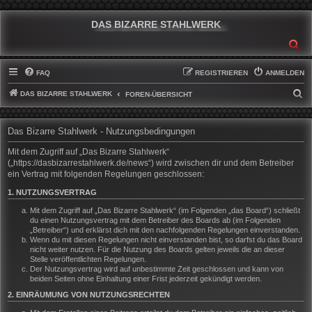
DAS BIZARRE STAHLWERK
SU
FAQ
REGISTRIEREN
ANMELDEN
DAS BIZARRE STAHLWERK
S
FOREN-ÜBERSICHT
U
C
Das Bizarre Stahlwerk - Nutzungsbedingungen
H
Mit dem Zugriff auf „Das Bizarre Stahlwerk“
E
(„https://dasbizarrestahlwerk.de/news“) wird zwischen dir und dem Betreiber
ein Vertrag mit folgenden Regelungen geschlossen:
1. NUTZUNGSVERTRAG
Mit dem Zugriff auf „Das Bizarre Stahlwerk“ (im Folgenden „das Board“) schließt
du einen Nutzungsvertrag mit dem Betreiber des Boards ab (im Folgenden
„Betreiber“) und erklärst dich mit den nachfolgenden Regelungen einverstanden.
Wenn du mit diesen Regelungen nicht einverstanden bist, so darfst du das Board
nicht weiter nutzen. Für die Nutzung des Boards gelten jeweils die an dieser
Stelle veröffentlichten Regelungen.
Der Nutzungsvertrag wird auf unbestimmte Zeit geschlossen und kann von
beiden Seiten ohne Einhaltung einer Frist jederzeit gekündigt werden.
2. EINRÄUMUNG VON NUTZUNGSRECHTEN