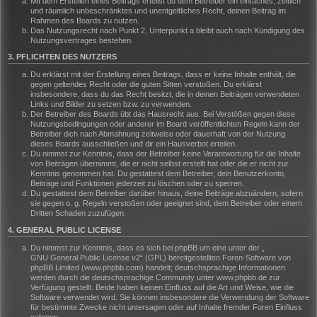
Mit dem Erstellen eines Beitrags erteilst du dem Betreiber ein einfaches, zeitlich
und räumlich unbeschränktes und unentgeltliches Recht, deinen Beitrag im
Rahmen des Boards zu nutzen.
Das Nutzungsrecht nach Punkt 2, Unterpunkt a bleibt auch nach Kündigung des
Nutzungsvertrages bestehen.
3. PFLICHTEN DES NUTZERS
Du erklärst mit der Erstellung eines Beitrags, dass er keine Inhalte enthält, die
gegen geltendes Recht oder die guten Sitten verstoßen. Du erklärst
insbesondere, dass du das Recht besitzt, die in deinen Beiträgen verwendeten
Links und Bilder zu setzen bzw. zu verwenden.
Der Betreiber des Boards übt das Hausrecht aus. Bei Verstößen gegen diese
Nutzungsbedingungen oder anderer im Board veröffentlichten Regeln kann der
Betreiber dich nach Abmahnung zeitweise oder dauerhaft von der Nutzung
dieses Boards ausschließen und dir ein Hausverbot erteilen.
Du nimmst zur Kenntnis, dass der Betreiber keine Verantwortung für die Inhalte
von Beiträgen übernimmt, die er nicht selbst erstellt hat oder die er nicht zur
Kenntnis genommen hat. Du gestattest dem Betreiber, dein Benutzerkonto,
Beiträge und Funktionen jederzeit zu löschen oder zu sperren.
Du gestattest dem Betreiber darüber hinaus, deine Beiträge abzuändern, sofern
sie gegen o. g. Regeln verstoßen oder geeignet sind, dem Betreiber oder einem
Dritten Schaden zuzufügen.
4. GENERAL PUBLIC LICENSE
Du nimmst zur Kenntnis, dass es sich bei phpBB um eine unter der „
GNU General Public License v2
“ (GPL) bereitgestellten Foren-Software von
phpBB Limited (www.phpbb.com) handelt; deutschsprachige Informationen
werden durch die deutschsprachige Community unter www.phpbb.de zur
Verfügung gestellt. Beide haben keinen Einfluss auf die Art und Weise, wie die
Software verwendet wird. Sie können insbesondere die Verwendung der Software
für bestimmte Zwecke nicht untersagen oder auf Inhalte fremder Foren Einfluss