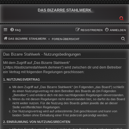
DAS BIZARRE STAHLWERK
SU
FAQ
REGISTRIEREN
ANMELDEN
DAS BIZARRE STAHLWERK
S
FOREN-ÜBERSICHT
U
C
Das Bizarre Stahlwerk - Nutzungsbedingungen
H
Mit dem Zugriff auf „Das Bizarre Stahlwerk“
E
(„https://dasbizarrestahlwerk.de/news“) wird zwischen dir und dem Betreiber
ein Vertrag mit folgenden Regelungen geschlossen:
1. NUTZUNGSVERTRAG
Mit dem Zugriff auf „Das Bizarre Stahlwerk“ (im Folgenden „das Board“) schließt
du einen Nutzungsvertrag mit dem Betreiber des Boards ab (im Folgenden
„Betreiber“) und erklärst dich mit den nachfolgenden Regelungen einverstanden.
Wenn du mit diesen Regelungen nicht einverstanden bist, so darfst du das Board
nicht weiter nutzen. Für die Nutzung des Boards gelten jeweils die an dieser
Stelle veröffentlichten Regelungen.
Der Nutzungsvertrag wird auf unbestimmte Zeit geschlossen und kann von
beiden Seiten ohne Einhaltung einer Frist jederzeit gekündigt werden.
2. EINRÄUMUNG VON NUTZUNGSRECHTEN