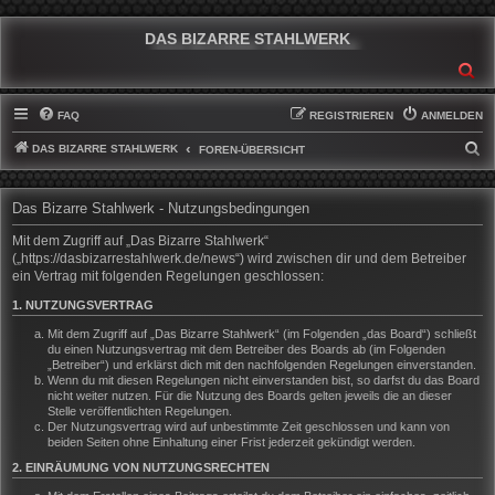
DAS BIZARRE STAHLWERK
SU
FAQ
REGISTRIEREN
ANMELDEN
DAS BIZARRE STAHLWERK
S
FOREN-ÜBERSICHT
U
C
Das Bizarre Stahlwerk - Nutzungsbedingungen
H
Mit dem Zugriff auf „Das Bizarre Stahlwerk“
E
(„https://dasbizarrestahlwerk.de/news“) wird zwischen dir und dem Betreiber
ein Vertrag mit folgenden Regelungen geschlossen:
1. NUTZUNGSVERTRAG
Mit dem Zugriff auf „Das Bizarre Stahlwerk“ (im Folgenden „das Board“) schließt
du einen Nutzungsvertrag mit dem Betreiber des Boards ab (im Folgenden
„Betreiber“) und erklärst dich mit den nachfolgenden Regelungen einverstanden.
Wenn du mit diesen Regelungen nicht einverstanden bist, so darfst du das Board
nicht weiter nutzen. Für die Nutzung des Boards gelten jeweils die an dieser
Stelle veröffentlichten Regelungen.
Der Nutzungsvertrag wird auf unbestimmte Zeit geschlossen und kann von
beiden Seiten ohne Einhaltung einer Frist jederzeit gekündigt werden.
2. EINRÄUMUNG VON NUTZUNGSRECHTEN