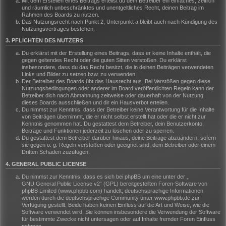
Mit dem Erstellen eines Beitrags erteilst du dem Betreiber ein einfaches, zeitlich
und räumlich unbeschränktes und unentgeltliches Recht, deinen Beitrag im
Rahmen des Boards zu nutzen.
Das Nutzungsrecht nach Punkt 2, Unterpunkt a bleibt auch nach Kündigung des
Nutzungsvertrages bestehen.
3. PFLICHTEN DES NUTZERS
Du erklärst mit der Erstellung eines Beitrags, dass er keine Inhalte enthält, die
gegen geltendes Recht oder die guten Sitten verstoßen. Du erklärst
insbesondere, dass du das Recht besitzt, die in deinen Beiträgen verwendeten
Links und Bilder zu setzen bzw. zu verwenden.
Der Betreiber des Boards übt das Hausrecht aus. Bei Verstößen gegen diese
Nutzungsbedingungen oder anderer im Board veröffentlichten Regeln kann der
Betreiber dich nach Abmahnung zeitweise oder dauerhaft von der Nutzung
dieses Boards ausschließen und dir ein Hausverbot erteilen.
Du nimmst zur Kenntnis, dass der Betreiber keine Verantwortung für die Inhalte
von Beiträgen übernimmt, die er nicht selbst erstellt hat oder die er nicht zur
Kenntnis genommen hat. Du gestattest dem Betreiber, dein Benutzerkonto,
Beiträge und Funktionen jederzeit zu löschen oder zu sperren.
Du gestattest dem Betreiber darüber hinaus, deine Beiträge abzuändern, sofern
sie gegen o. g. Regeln verstoßen oder geeignet sind, dem Betreiber oder einem
Dritten Schaden zuzufügen.
4. GENERAL PUBLIC LICENSE
Du nimmst zur Kenntnis, dass es sich bei phpBB um eine unter der „
GNU General Public License v2
“ (GPL) bereitgestellten Foren-Software von
phpBB Limited (www.phpbb.com) handelt; deutschsprachige Informationen
werden durch die deutschsprachige Community unter www.phpbb.de zur
Verfügung gestellt. Beide haben keinen Einfluss auf die Art und Weise, wie die
Software verwendet wird. Sie können insbesondere die Verwendung der Software
für bestimmte Zwecke nicht untersagen oder auf Inhalte fremder Foren Einfluss