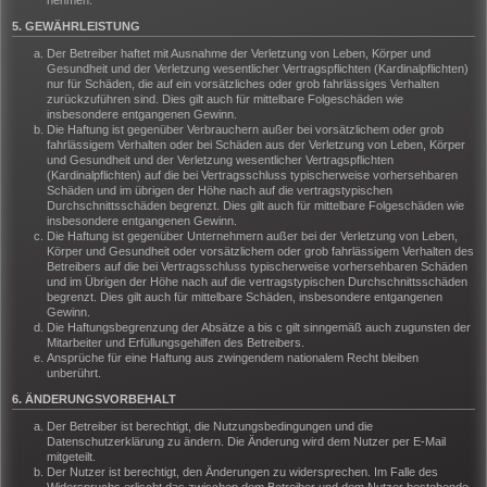
nehmen.
5. GEWÄHRLEISTUNG
Der Betreiber haftet mit Ausnahme der Verletzung von Leben, Körper und
Gesundheit und der Verletzung wesentlicher Vertragspflichten (Kardinalpflichten)
nur für Schäden, die auf ein vorsätzliches oder grob fahrlässiges Verhalten
zurückzuführen sind. Dies gilt auch für mittelbare Folgeschäden wie
insbesondere entgangenen Gewinn.
Die Haftung ist gegenüber Verbrauchern außer bei vorsätzlichem oder grob
fahrlässigem Verhalten oder bei Schäden aus der Verletzung von Leben, Körper
und Gesundheit und der Verletzung wesentlicher Vertragspflichten
(Kardinalpflichten) auf die bei Vertragsschluss typischerweise vorhersehbaren
Schäden und im übrigen der Höhe nach auf die vertragstypischen
Durchschnittsschäden begrenzt. Dies gilt auch für mittelbare Folgeschäden wie
insbesondere entgangenen Gewinn.
Die Haftung ist gegenüber Unternehmern außer bei der Verletzung von Leben,
Körper und Gesundheit oder vorsätzlichem oder grob fahrlässigem Verhalten des
Betreibers auf die bei Vertragsschluss typischerweise vorhersehbaren Schäden
und im Übrigen der Höhe nach auf die vertragstypischen Durchschnittsschäden
begrenzt. Dies gilt auch für mittelbare Schäden, insbesondere entgangenen
Gewinn.
Die Haftungsbegrenzung der Absätze a bis c gilt sinngemäß auch zugunsten der
Mitarbeiter und Erfüllungsgehilfen des Betreibers.
Ansprüche für eine Haftung aus zwingendem nationalem Recht bleiben
unberührt.
6. ÄNDERUNGSVORBEHALT
Der Betreiber ist berechtigt, die Nutzungsbedingungen und die
Datenschutzerklärung zu ändern. Die Änderung wird dem Nutzer per E-Mail
mitgeteilt.
Der Nutzer ist berechtigt, den Änderungen zu widersprechen. Im Falle des
Widerspruchs erlischt das zwischen dem Betreiber und dem Nutzer bestehende