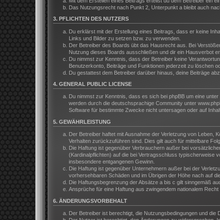
Mit dem Erstellen eines Beitrags erteilst du dem Betreiber ein
Das Nutzungsrecht nach Punkt 2, Unterpunkt a bleibt auch na
3. PFLICHTEN DES NUTZERS
Du erklärst mit der Erstellung eines Beitrags, dass er keine In
Links und Bilder zu setzen bzw. zu verwenden.
Der Betreiber des Boards übt das Hausrecht aus. Bei Verstöße
Nutzung dieses Boards ausschließen und dir ein Hausverbot ert
Du nimmst zur Kenntnis, dass der Betreiber keine Verantwortung 
Benutzerkonto, Beiträge und Funktionen jederzeit zu löschen o
Du gestattest dem Betreiber darüber hinaus, deine Beiträge ab
4. GENERAL PUBLIC LICENSE
Du nimmst zur Kenntnis, dass es sich bei phpBB um eine unter 
werden durch die deutschsprachige Community unter www.phpbb.
Software für bestimmte Zwecke nicht untersagen oder auf Inhal
5. GEWÄHRLEISTUNG
Der Betreiber haftet mit Ausnahme der Verletzung von Leben, Kör
Verhalten zurückzuführen sind. Dies gilt auch für mittelbare 
Die Haftung ist gegenüber Verbrauchern außer bei vorsätzliche
(Kardinalpflichten) auf die bei Vertragsschluss typischerweis
insbesondere entgangenen Gewinn.
Die Haftung ist gegenüber Unternehmern außer bei der Verletzu
vorhersehbaren Schäden und im Übrigen der Höhe nach auf die 
Die Haftungsbegrenzung der Absätze a bis c gilt sinngemäß auch
Ansprüche für eine Haftung aus zwingendem nationalem Recht b
6. ÄNDERUNGSVORBEHALT
Der Betreiber ist berechtigt, die Nutzungsbedingungen und die 