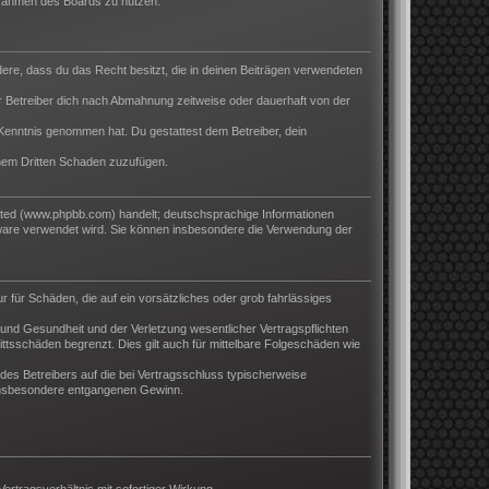
m Rahmen des Boards zu nutzen.
ndere, dass du das Recht besitzt, die in deinen Beiträgen verwendeten
 Betreiber dich nach Abmahnung zeitweise oder dauerhaft von der
ur Kenntnis genommen hat. Du gestattest dem Betreiber, dein
inem Dritten Schaden zuzufügen.
ited (www.phpbb.com) handelt; deutschsprachige Informationen
tware verwendet wird. Sie können insbesondere die Verwendung der
r für Schäden, die auf ein vorsätzliches oder grob fahrlässiges
und Gesundheit und der Verletzung wesentlicher Vertragspflichten
ttsschäden begrenzt. Dies gilt auch für mittelbare Folgeschäden wie
es Betreibers auf die bei Vertragsschluss typischerweise
 insbesondere entgangenen Gewinn.