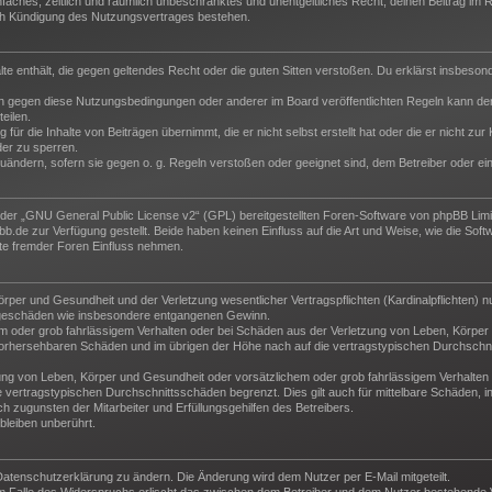
 einfaches, zeitlich und räumlich unbeschränktes und unentgeltliches Recht, deinen Beitrag i
ch Kündigung des Nutzungsvertrages bestehen.
halte enthält, die gegen geltendes Recht oder die guten Sitten verstoßen. Du erklärst insbeso
n gegen diese Nutzungsbedingungen oder anderer im Board veröffentlichten Regeln kann der
eilen.
für die Inhalte von Beiträgen übernimmt, die er nicht selbst erstellt hat oder die er nicht z
der zu sperren.
zuändern, sofern sie gegen o. g. Regeln verstoßen oder geeignet sind, dem Betreiber oder e
der „
GNU General Public License v2
“ (GPL) bereitgestellten Foren-Software von phpBB Lim
de zur Verfügung gestellt. Beide haben keinen Einfluss auf die Art und Weise, wie die Sof
te fremder Foren Einfluss nehmen.
per und Gesundheit und der Verletzung wesentlicher Vertragspflichten (Kardinalpflichten) nu
Folgeschäden wie insbesondere entgangenen Gewinn.
m oder grob fahrlässigem Verhalten oder bei Schäden aus der Verletzung von Leben, Körper 
e vorhersehbaren Schäden und im übrigen der Höhe nach auf die vertragstypischen Durchschni
ng von Leben, Körper und Gesundheit oder vorsätzlichem oder grob fahrlässigem Verhalten d
vertragstypischen Durchschnittsschäden begrenzt. Dies gilt auch für mittelbare Schäden,
 zugunsten der Mitarbeiter und Erfüllungsgehilfen des Betreibers.
leiben unberührt.
Datenschutzerklärung zu ändern. Die Änderung wird dem Nutzer per E-Mail mitgeteilt.