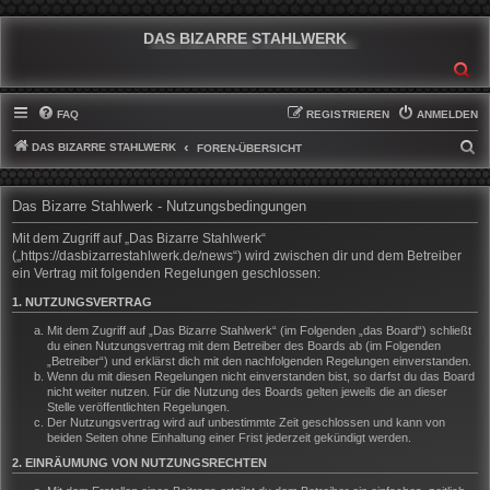
DAS BIZARRE STAHLWERK
SU
FAQ
REGISTRIEREN
ANMELDEN
DAS BIZARRE STAHLWERK
S
FOREN-ÜBERSICHT
U
C
Das Bizarre Stahlwerk - Nutzungsbedingungen
H
Mit dem Zugriff auf „Das Bizarre Stahlwerk“
E
(„https://dasbizarrestahlwerk.de/news“) wird zwischen dir und dem Betreiber
ein Vertrag mit folgenden Regelungen geschlossen:
1. NUTZUNGSVERTRAG
Mit dem Zugriff auf „Das Bizarre Stahlwerk“ (im Folgenden „das Board“) schließt
du einen Nutzungsvertrag mit dem Betreiber des Boards ab (im Folgenden
„Betreiber“) und erklärst dich mit den nachfolgenden Regelungen einverstanden.
Wenn du mit diesen Regelungen nicht einverstanden bist, so darfst du das Board
nicht weiter nutzen. Für die Nutzung des Boards gelten jeweils die an dieser
Stelle veröffentlichten Regelungen.
Der Nutzungsvertrag wird auf unbestimmte Zeit geschlossen und kann von
beiden Seiten ohne Einhaltung einer Frist jederzeit gekündigt werden.
2. EINRÄUMUNG VON NUTZUNGSRECHTEN