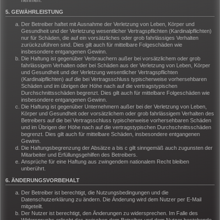
nehmen.
5. GEWÄHRLEISTUNG
Der Betreiber haftet mit Ausnahme der Verletzung von Leben, Körper und
Gesundheit und der Verletzung wesentlicher Vertragspflichten (Kardinalpflichten)
nur für Schäden, die auf ein vorsätzliches oder grob fahrlässiges Verhalten
zurückzuführen sind. Dies gilt auch für mittelbare Folgeschäden wie
insbesondere entgangenen Gewinn.
Die Haftung ist gegenüber Verbrauchern außer bei vorsätzlichem oder grob
fahrlässigem Verhalten oder bei Schäden aus der Verletzung von Leben, Körper
und Gesundheit und der Verletzung wesentlicher Vertragspflichten
(Kardinalpflichten) auf die bei Vertragsschluss typischerweise vorhersehbaren
Schäden und im übrigen der Höhe nach auf die vertragstypischen
Durchschnittsschäden begrenzt. Dies gilt auch für mittelbare Folgeschäden wie
insbesondere entgangenen Gewinn.
Die Haftung ist gegenüber Unternehmern außer bei der Verletzung von Leben,
Körper und Gesundheit oder vorsätzlichem oder grob fahrlässigem Verhalten des
Betreibers auf die bei Vertragsschluss typischerweise vorhersehbaren Schäden
und im Übrigen der Höhe nach auf die vertragstypischen Durchschnittsschäden
begrenzt. Dies gilt auch für mittelbare Schäden, insbesondere entgangenen
Gewinn.
Die Haftungsbegrenzung der Absätze a bis c gilt sinngemäß auch zugunsten der
Mitarbeiter und Erfüllungsgehilfen des Betreibers.
Ansprüche für eine Haftung aus zwingendem nationalem Recht bleiben
unberührt.
6. ÄNDERUNGSVORBEHALT
Der Betreiber ist berechtigt, die Nutzungsbedingungen und die
Datenschutzerklärung zu ändern. Die Änderung wird dem Nutzer per E-Mail
mitgeteilt.
Der Nutzer ist berechtigt, den Änderungen zu widersprechen. Im Falle des
Widerspruchs erlischt das zwischen dem Betreiber und dem Nutzer bestehende