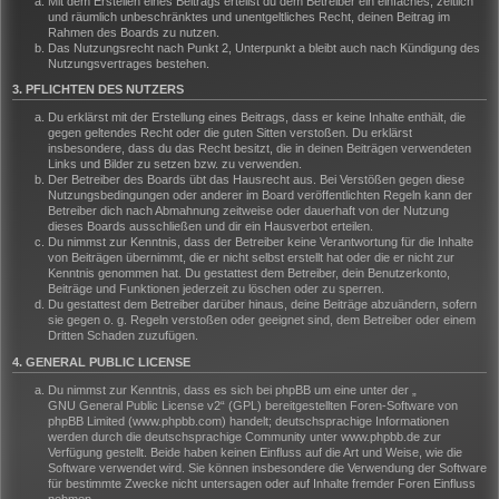
Mit dem Erstellen eines Beitrags erteilst du dem Betreiber ein einfaches, zeitlich
und räumlich unbeschränktes und unentgeltliches Recht, deinen Beitrag im
Rahmen des Boards zu nutzen.
Das Nutzungsrecht nach Punkt 2, Unterpunkt a bleibt auch nach Kündigung des
Nutzungsvertrages bestehen.
3. PFLICHTEN DES NUTZERS
Du erklärst mit der Erstellung eines Beitrags, dass er keine Inhalte enthält, die
gegen geltendes Recht oder die guten Sitten verstoßen. Du erklärst
insbesondere, dass du das Recht besitzt, die in deinen Beiträgen verwendeten
Links und Bilder zu setzen bzw. zu verwenden.
Der Betreiber des Boards übt das Hausrecht aus. Bei Verstößen gegen diese
Nutzungsbedingungen oder anderer im Board veröffentlichten Regeln kann der
Betreiber dich nach Abmahnung zeitweise oder dauerhaft von der Nutzung
dieses Boards ausschließen und dir ein Hausverbot erteilen.
Du nimmst zur Kenntnis, dass der Betreiber keine Verantwortung für die Inhalte
von Beiträgen übernimmt, die er nicht selbst erstellt hat oder die er nicht zur
Kenntnis genommen hat. Du gestattest dem Betreiber, dein Benutzerkonto,
Beiträge und Funktionen jederzeit zu löschen oder zu sperren.
Du gestattest dem Betreiber darüber hinaus, deine Beiträge abzuändern, sofern
sie gegen o. g. Regeln verstoßen oder geeignet sind, dem Betreiber oder einem
Dritten Schaden zuzufügen.
4. GENERAL PUBLIC LICENSE
Du nimmst zur Kenntnis, dass es sich bei phpBB um eine unter der „
GNU General Public License v2
“ (GPL) bereitgestellten Foren-Software von
phpBB Limited (www.phpbb.com) handelt; deutschsprachige Informationen
werden durch die deutschsprachige Community unter www.phpbb.de zur
Verfügung gestellt. Beide haben keinen Einfluss auf die Art und Weise, wie die
Software verwendet wird. Sie können insbesondere die Verwendung der Software
für bestimmte Zwecke nicht untersagen oder auf Inhalte fremder Foren Einfluss