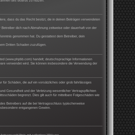
m Rahmen des Boards zu nutzen.
ndere, dass du das Recht besitzt, die in deinen Beiträgen verwendeten
 Betreiber dich nach Abmahnung zeitweise oder dauerhaft von der
ur Kenntnis genommen hat. Du gestattest dem Betreiber, dein
inem Dritten Schaden zuzufügen.
ited (www.phpbb.com) handelt; deutschsprachige Informationen
tware verwendet wird. Sie können insbesondere die Verwendung der
r für Schäden, die auf ein vorsätzliches oder grob fahrlässiges
und Gesundheit und der Verletzung wesentlicher Vertragspflichten
ttsschäden begrenzt. Dies gilt auch für mittelbare Folgeschäden wie
es Betreibers auf die bei Vertragsschluss typischerweise
 insbesondere entgangenen Gewinn.