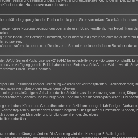
 einfaches, zeitlich und räumlich unbeschränktes und unentgeltliches Recht, deinen Beitrag i
ch Kündigung des Nutzungsvertrages bestehen.
halte enthält, die gegen geltendes Recht oder die guten Sitten verstoßen. Du erklärst insbeso
n gegen diese Nutzungsbedingungen oder anderer im Board veröffentlichten Regeln kann der
eilen.
für die Inhalte von Beiträgen übernimmt, die er nicht selbst erstellt hat oder die er nicht z
der zu sperren.
zuändern, sofern sie gegen o. g. Regeln verstoßen oder geeignet sind, dem Betreiber oder e
der „
GNU General Public License v2
“ (GPL) bereitgestellten Foren-Software von phpBB Lim
de zur Verfügung gestellt. Beide haben keinen Einfluss auf die Art und Weise, wie die Sof
te fremder Foren Einfluss nehmen.
per und Gesundheit und der Verletzung wesentlicher Vertragspflichten (Kardinalpflichten) nu
Folgeschäden wie insbesondere entgangenen Gewinn.
m oder grob fahrlässigem Verhalten oder bei Schäden aus der Verletzung von Leben, Körper 
e vorhersehbaren Schäden und im übrigen der Höhe nach auf die vertragstypischen Durchschni
ng von Leben, Körper und Gesundheit oder vorsätzlichem oder grob fahrlässigem Verhalten d
vertragstypischen Durchschnittsschäden begrenzt. Dies gilt auch für mittelbare Schäden,
 zugunsten der Mitarbeiter und Erfüllungsgehilfen des Betreibers.
leiben unberührt.
Datenschutzerklärung zu ändern. Die Änderung wird dem Nutzer per E-Mail mitgeteilt.