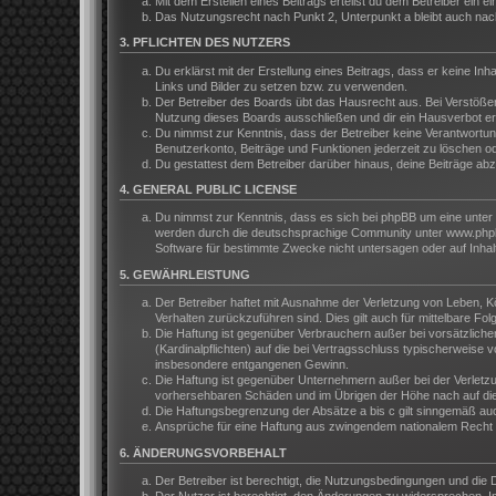
Mit dem Erstellen eines Beitrags erteilst du dem Betreiber ein
Das Nutzungsrecht nach Punkt 2, Unterpunkt a bleibt auch na
3. PFLICHTEN DES NUTZERS
Du erklärst mit der Erstellung eines Beitrags, dass er keine In
Links und Bilder zu setzen bzw. zu verwenden.
Der Betreiber des Boards übt das Hausrecht aus. Bei Verstöße
Nutzung dieses Boards ausschließen und dir ein Hausverbot ert
Du nimmst zur Kenntnis, dass der Betreiber keine Verantwortung 
Benutzerkonto, Beiträge und Funktionen jederzeit zu löschen o
Du gestattest dem Betreiber darüber hinaus, deine Beiträge ab
4. GENERAL PUBLIC LICENSE
Du nimmst zur Kenntnis, dass es sich bei phpBB um eine unter 
werden durch die deutschsprachige Community unter www.phpbb.
Software für bestimmte Zwecke nicht untersagen oder auf Inhal
5. GEWÄHRLEISTUNG
Der Betreiber haftet mit Ausnahme der Verletzung von Leben, Kör
Verhalten zurückzuführen sind. Dies gilt auch für mittelbare 
Die Haftung ist gegenüber Verbrauchern außer bei vorsätzliche
(Kardinalpflichten) auf die bei Vertragsschluss typischerweis
insbesondere entgangenen Gewinn.
Die Haftung ist gegenüber Unternehmern außer bei der Verletzu
vorhersehbaren Schäden und im Übrigen der Höhe nach auf die 
Die Haftungsbegrenzung der Absätze a bis c gilt sinngemäß auch
Ansprüche für eine Haftung aus zwingendem nationalem Recht b
6. ÄNDERUNGSVORBEHALT
Der Betreiber ist berechtigt, die Nutzungsbedingungen und die 