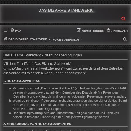
DAS BIZARRE STAHLWERK
SU
FAQ
REGISTRIEREN
ANMELDEN
DAS BIZARRE STAHLWERK
S
FOREN-ÜBERSICHT
U
C
Das Bizarre Stahlwerk - Nutzungsbedingungen
H
Mit dem Zugriff auf „Das Bizarre Stahlwerk“
E
(„https://dasbizarrestahlwerk.de/news“) wird zwischen dir und dem Betreiber
ein Vertrag mit folgenden Regelungen geschlossen:
1. NUTZUNGSVERTRAG
Mit dem Zugriff auf „Das Bizarre Stahlwerk“ (im Folgenden „das Board“) schließt
du einen Nutzungsvertrag mit dem Betreiber des Boards ab (im Folgenden
„Betreiber“) und erklärst dich mit den nachfolgenden Regelungen einverstanden.
Wenn du mit diesen Regelungen nicht einverstanden bist, so darfst du das Board
nicht weiter nutzen. Für die Nutzung des Boards gelten jeweils die an dieser
Stelle veröffentlichten Regelungen.
Der Nutzungsvertrag wird auf unbestimmte Zeit geschlossen und kann von
beiden Seiten ohne Einhaltung einer Frist jederzeit gekündigt werden.
2. EINRÄUMUNG VON NUTZUNGSRECHTEN