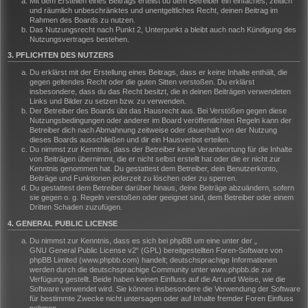
Mit dem Erstellen eines Beitrags erteilst du dem Betreiber ein einfaches, zeitlich
und räumlich unbeschränktes und unentgeltliches Recht, deinen Beitrag im
Rahmen des Boards zu nutzen.
Das Nutzungsrecht nach Punkt 2, Unterpunkt a bleibt auch nach Kündigung des
Nutzungsvertrages bestehen.
3. PFLICHTEN DES NUTZERS
Du erklärst mit der Erstellung eines Beitrags, dass er keine Inhalte enthält, die
gegen geltendes Recht oder die guten Sitten verstoßen. Du erklärst
insbesondere, dass du das Recht besitzt, die in deinen Beiträgen verwendeten
Links und Bilder zu setzen bzw. zu verwenden.
Der Betreiber des Boards übt das Hausrecht aus. Bei Verstößen gegen diese
Nutzungsbedingungen oder anderer im Board veröffentlichten Regeln kann der
Betreiber dich nach Abmahnung zeitweise oder dauerhaft von der Nutzung
dieses Boards ausschließen und dir ein Hausverbot erteilen.
Du nimmst zur Kenntnis, dass der Betreiber keine Verantwortung für die Inhalte
von Beiträgen übernimmt, die er nicht selbst erstellt hat oder die er nicht zur
Kenntnis genommen hat. Du gestattest dem Betreiber, dein Benutzerkonto,
Beiträge und Funktionen jederzeit zu löschen oder zu sperren.
Du gestattest dem Betreiber darüber hinaus, deine Beiträge abzuändern, sofern
sie gegen o. g. Regeln verstoßen oder geeignet sind, dem Betreiber oder einem
Dritten Schaden zuzufügen.
4. GENERAL PUBLIC LICENSE
Du nimmst zur Kenntnis, dass es sich bei phpBB um eine unter der „
GNU General Public License v2
“ (GPL) bereitgestellten Foren-Software von
phpBB Limited (www.phpbb.com) handelt; deutschsprachige Informationen
werden durch die deutschsprachige Community unter www.phpbb.de zur
Verfügung gestellt. Beide haben keinen Einfluss auf die Art und Weise, wie die
Software verwendet wird. Sie können insbesondere die Verwendung der Software
für bestimmte Zwecke nicht untersagen oder auf Inhalte fremder Foren Einfluss