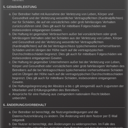
nehmen.
5. GEWÄHRLEISTUNG
Der Betreiber haftet mit Ausnahme der Verletzung von Leben, Körper und
Gesundheit und der Verletzung wesentlicher Vertragspflichten (Kardinalpflichten)
nur für Schäden, die auf ein vorsätzliches oder grob fahrlässiges Verhalten
zurückzuführen sind. Dies gilt auch für mittelbare Folgeschäden wie
insbesondere entgangenen Gewinn.
Die Haftung ist gegenüber Verbrauchern außer bei vorsätzlichem oder grob
fahrlässigem Verhalten oder bei Schäden aus der Verletzung von Leben, Körper
und Gesundheit und der Verletzung wesentlicher Vertragspflichten
(Kardinalpflichten) auf die bei Vertragsschluss typischerweise vorhersehbaren
Schäden und im übrigen der Höhe nach auf die vertragstypischen
Durchschnittsschäden begrenzt. Dies gilt auch für mittelbare Folgeschäden wie
insbesondere entgangenen Gewinn.
Die Haftung ist gegenüber Unternehmern außer bei der Verletzung von Leben,
Körper und Gesundheit oder vorsätzlichem oder grob fahrlässigem Verhalten des
Betreibers auf die bei Vertragsschluss typischerweise vorhersehbaren Schäden
und im Übrigen der Höhe nach auf die vertragstypischen Durchschnittsschäden
begrenzt. Dies gilt auch für mittelbare Schäden, insbesondere entgangenen
Gewinn.
Die Haftungsbegrenzung der Absätze a bis c gilt sinngemäß auch zugunsten der
Mitarbeiter und Erfüllungsgehilfen des Betreibers.
Ansprüche für eine Haftung aus zwingendem nationalem Recht bleiben
unberührt.
6. ÄNDERUNGSVORBEHALT
Der Betreiber ist berechtigt, die Nutzungsbedingungen und die
Datenschutzerklärung zu ändern. Die Änderung wird dem Nutzer per E-Mail
mitgeteilt.
Der Nutzer ist berechtigt, den Änderungen zu widersprechen. Im Falle des
Widerspruchs erlischt das zwischen dem Betreiber und dem Nutzer bestehende