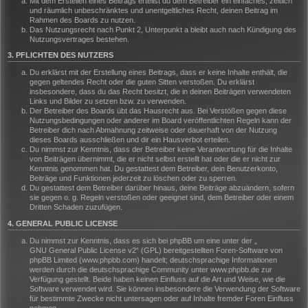
Mit dem Erstellen eines Beitrags erteilst du dem Betreiber ein einfaches, zeitlich
und räumlich unbeschränktes und unentgeltliches Recht, deinen Beitrag im
Rahmen des Boards zu nutzen.
Das Nutzungsrecht nach Punkt 2, Unterpunkt a bleibt auch nach Kündigung des
Nutzungsvertrages bestehen.
3. PFLICHTEN DES NUTZERS
Du erklärst mit der Erstellung eines Beitrags, dass er keine Inhalte enthält, die
gegen geltendes Recht oder die guten Sitten verstoßen. Du erklärst
insbesondere, dass du das Recht besitzt, die in deinen Beiträgen verwendeten
Links und Bilder zu setzen bzw. zu verwenden.
Der Betreiber des Boards übt das Hausrecht aus. Bei Verstößen gegen diese
Nutzungsbedingungen oder anderer im Board veröffentlichten Regeln kann der
Betreiber dich nach Abmahnung zeitweise oder dauerhaft von der Nutzung
dieses Boards ausschließen und dir ein Hausverbot erteilen.
Du nimmst zur Kenntnis, dass der Betreiber keine Verantwortung für die Inhalte
von Beiträgen übernimmt, die er nicht selbst erstellt hat oder die er nicht zur
Kenntnis genommen hat. Du gestattest dem Betreiber, dein Benutzerkonto,
Beiträge und Funktionen jederzeit zu löschen oder zu sperren.
Du gestattest dem Betreiber darüber hinaus, deine Beiträge abzuändern, sofern
sie gegen o. g. Regeln verstoßen oder geeignet sind, dem Betreiber oder einem
Dritten Schaden zuzufügen.
4. GENERAL PUBLIC LICENSE
Du nimmst zur Kenntnis, dass es sich bei phpBB um eine unter der „
GNU General Public License v2
“ (GPL) bereitgestellten Foren-Software von
phpBB Limited (www.phpbb.com) handelt; deutschsprachige Informationen
werden durch die deutschsprachige Community unter www.phpbb.de zur
Verfügung gestellt. Beide haben keinen Einfluss auf die Art und Weise, wie die
Software verwendet wird. Sie können insbesondere die Verwendung der Software
für bestimmte Zwecke nicht untersagen oder auf Inhalte fremder Foren Einfluss