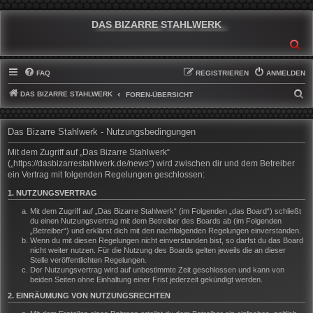
DAS BIZARRE STAHLWERK
SU
FAQ
REGISTRIEREN
ANMELDEN
DAS BIZARRE STAHLWERK
S
FOREN-ÜBERSICHT
U
C
Das Bizarre Stahlwerk - Nutzungsbedingungen
H
Mit dem Zugriff auf „Das Bizarre Stahlwerk“
E
(„https://dasbizarrestahlwerk.de/news“) wird zwischen dir und dem Betreiber
ein Vertrag mit folgenden Regelungen geschlossen:
1. NUTZUNGSVERTRAG
Mit dem Zugriff auf „Das Bizarre Stahlwerk“ (im Folgenden „das Board“) schließt
du einen Nutzungsvertrag mit dem Betreiber des Boards ab (im Folgenden
„Betreiber“) und erklärst dich mit den nachfolgenden Regelungen einverstanden.
Wenn du mit diesen Regelungen nicht einverstanden bist, so darfst du das Board
nicht weiter nutzen. Für die Nutzung des Boards gelten jeweils die an dieser
Stelle veröffentlichten Regelungen.
Der Nutzungsvertrag wird auf unbestimmte Zeit geschlossen und kann von
beiden Seiten ohne Einhaltung einer Frist jederzeit gekündigt werden.
2. EINRÄUMUNG VON NUTZUNGSRECHTEN