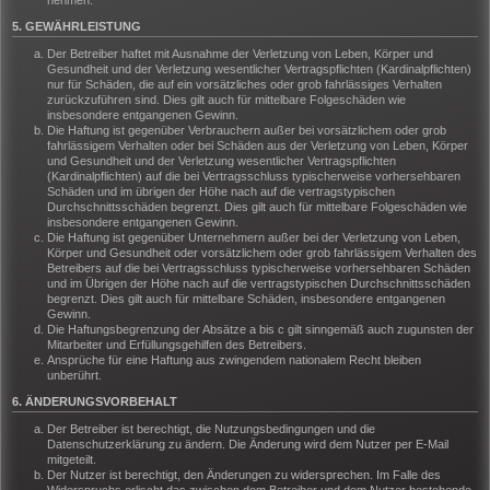
nehmen.
5. GEWÄHRLEISTUNG
Der Betreiber haftet mit Ausnahme der Verletzung von Leben, Körper und
Gesundheit und der Verletzung wesentlicher Vertragspflichten (Kardinalpflichten)
nur für Schäden, die auf ein vorsätzliches oder grob fahrlässiges Verhalten
zurückzuführen sind. Dies gilt auch für mittelbare Folgeschäden wie
insbesondere entgangenen Gewinn.
Die Haftung ist gegenüber Verbrauchern außer bei vorsätzlichem oder grob
fahrlässigem Verhalten oder bei Schäden aus der Verletzung von Leben, Körper
und Gesundheit und der Verletzung wesentlicher Vertragspflichten
(Kardinalpflichten) auf die bei Vertragsschluss typischerweise vorhersehbaren
Schäden und im übrigen der Höhe nach auf die vertragstypischen
Durchschnittsschäden begrenzt. Dies gilt auch für mittelbare Folgeschäden wie
insbesondere entgangenen Gewinn.
Die Haftung ist gegenüber Unternehmern außer bei der Verletzung von Leben,
Körper und Gesundheit oder vorsätzlichem oder grob fahrlässigem Verhalten des
Betreibers auf die bei Vertragsschluss typischerweise vorhersehbaren Schäden
und im Übrigen der Höhe nach auf die vertragstypischen Durchschnittsschäden
begrenzt. Dies gilt auch für mittelbare Schäden, insbesondere entgangenen
Gewinn.
Die Haftungsbegrenzung der Absätze a bis c gilt sinngemäß auch zugunsten der
Mitarbeiter und Erfüllungsgehilfen des Betreibers.
Ansprüche für eine Haftung aus zwingendem nationalem Recht bleiben
unberührt.
6. ÄNDERUNGSVORBEHALT
Der Betreiber ist berechtigt, die Nutzungsbedingungen und die
Datenschutzerklärung zu ändern. Die Änderung wird dem Nutzer per E-Mail
mitgeteilt.
Der Nutzer ist berechtigt, den Änderungen zu widersprechen. Im Falle des
Widerspruchs erlischt das zwischen dem Betreiber und dem Nutzer bestehende