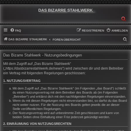
DAS BIZARRE STAHLWERK
SU
FAQ
REGISTRIEREN
ANMELDEN
DAS BIZARRE STAHLWERK
S
FOREN-ÜBERSICHT
U
C
Das Bizarre Stahlwerk - Nutzungsbedingungen
H
Mit dem Zugriff auf „Das Bizarre Stahlwerk“
E
(„https://dasbizarrestahlwerk.de/news“) wird zwischen dir und dem Betreiber
ein Vertrag mit folgenden Regelungen geschlossen:
1. NUTZUNGSVERTRAG
Mit dem Zugriff auf „Das Bizarre Stahlwerk“ (im Folgenden „das Board“) schließt
du einen Nutzungsvertrag mit dem Betreiber des Boards ab (im Folgenden
„Betreiber“) und erklärst dich mit den nachfolgenden Regelungen einverstanden.
Wenn du mit diesen Regelungen nicht einverstanden bist, so darfst du das Board
nicht weiter nutzen. Für die Nutzung des Boards gelten jeweils die an dieser
Stelle veröffentlichten Regelungen.
Der Nutzungsvertrag wird auf unbestimmte Zeit geschlossen und kann von
beiden Seiten ohne Einhaltung einer Frist jederzeit gekündigt werden.
2. EINRÄUMUNG VON NUTZUNGSRECHTEN