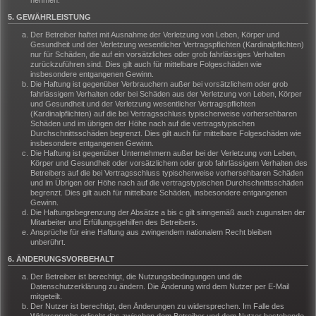
nehmen.
5. GEWÄHRLEISTUNG
Der Betreiber haftet mit Ausnahme der Verletzung von Leben, Körper und
Gesundheit und der Verletzung wesentlicher Vertragspflichten (Kardinalpflichten)
nur für Schäden, die auf ein vorsätzliches oder grob fahrlässiges Verhalten
zurückzuführen sind. Dies gilt auch für mittelbare Folgeschäden wie
insbesondere entgangenen Gewinn.
Die Haftung ist gegenüber Verbrauchern außer bei vorsätzlichem oder grob
fahrlässigem Verhalten oder bei Schäden aus der Verletzung von Leben, Körper
und Gesundheit und der Verletzung wesentlicher Vertragspflichten
(Kardinalpflichten) auf die bei Vertragsschluss typischerweise vorhersehbaren
Schäden und im übrigen der Höhe nach auf die vertragstypischen
Durchschnittsschäden begrenzt. Dies gilt auch für mittelbare Folgeschäden wie
insbesondere entgangenen Gewinn.
Die Haftung ist gegenüber Unternehmern außer bei der Verletzung von Leben,
Körper und Gesundheit oder vorsätzlichem oder grob fahrlässigem Verhalten des
Betreibers auf die bei Vertragsschluss typischerweise vorhersehbaren Schäden
und im Übrigen der Höhe nach auf die vertragstypischen Durchschnittsschäden
begrenzt. Dies gilt auch für mittelbare Schäden, insbesondere entgangenen
Gewinn.
Die Haftungsbegrenzung der Absätze a bis c gilt sinngemäß auch zugunsten der
Mitarbeiter und Erfüllungsgehilfen des Betreibers.
Ansprüche für eine Haftung aus zwingendem nationalem Recht bleiben
unberührt.
6. ÄNDERUNGSVORBEHALT
Der Betreiber ist berechtigt, die Nutzungsbedingungen und die
Datenschutzerklärung zu ändern. Die Änderung wird dem Nutzer per E-Mail
mitgeteilt.
Der Nutzer ist berechtigt, den Änderungen zu widersprechen. Im Falle des
Widerspruchs erlischt das zwischen dem Betreiber und dem Nutzer bestehende