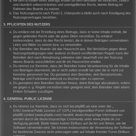
Mit dem Erstellen eines Beitrags erteilst du dem Betreiber ein einfaches, zeitlich
und räumlich unbeschränktes und unentgeltliches Recht, deinen Beitrag im
Rahmen des Boards zu nutzen.
Das Nutzungsrecht nach Punkt 2, Unterpunkt a bleibt auch nach Kündigung des
Nutzungsvertrages bestehen.
3. PFLICHTEN DES NUTZERS
Du erklärst mit der Erstellung eines Beitrags, dass er keine Inhalte enthält, die
gegen geltendes Recht oder die guten Sitten verstoßen. Du erklärst
insbesondere, dass du das Recht besitzt, die in deinen Beiträgen verwendeten
Links und Bilder zu setzen bzw. zu verwenden.
Der Betreiber des Boards übt das Hausrecht aus. Bei Verstößen gegen diese
Nutzungsbedingungen oder anderer im Board veröffentlichten Regeln kann der
Betreiber dich nach Abmahnung zeitweise oder dauerhaft von der Nutzung
dieses Boards ausschließen und dir ein Hausverbot erteilen.
Du nimmst zur Kenntnis, dass der Betreiber keine Verantwortung für die Inhalte
von Beiträgen übernimmt, die er nicht selbst erstellt hat oder die er nicht zur
Kenntnis genommen hat. Du gestattest dem Betreiber, dein Benutzerkonto,
Beiträge und Funktionen jederzeit zu löschen oder zu sperren.
Du gestattest dem Betreiber darüber hinaus, deine Beiträge abzuändern, sofern
sie gegen o. g. Regeln verstoßen oder geeignet sind, dem Betreiber oder einem
Dritten Schaden zuzufügen.
4. GENERAL PUBLIC LICENSE
Du nimmst zur Kenntnis, dass es sich bei phpBB um eine unter der „
GNU General Public License v2
“ (GPL) bereitgestellten Foren-Software von
phpBB Limited (www.phpbb.com) handelt; deutschsprachige Informationen
werden durch die deutschsprachige Community unter www.phpbb.de zur
Verfügung gestellt. Beide haben keinen Einfluss auf die Art und Weise, wie die
Software verwendet wird. Sie können insbesondere die Verwendung der Software
für bestimmte Zwecke nicht untersagen oder auf Inhalte fremder Foren Einfluss