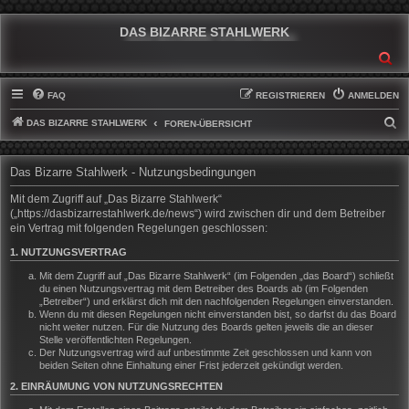
DAS BIZARRE STAHLWERK
SU
FAQ
REGISTRIEREN
ANMELDEN
DAS BIZARRE STAHLWERK
S
FOREN-ÜBERSICHT
U
C
Das Bizarre Stahlwerk - Nutzungsbedingungen
H
Mit dem Zugriff auf „Das Bizarre Stahlwerk“
E
(„https://dasbizarrestahlwerk.de/news“) wird zwischen dir und dem Betreiber
ein Vertrag mit folgenden Regelungen geschlossen:
1. NUTZUNGSVERTRAG
Mit dem Zugriff auf „Das Bizarre Stahlwerk“ (im Folgenden „das Board“) schließt
du einen Nutzungsvertrag mit dem Betreiber des Boards ab (im Folgenden
„Betreiber“) und erklärst dich mit den nachfolgenden Regelungen einverstanden.
Wenn du mit diesen Regelungen nicht einverstanden bist, so darfst du das Board
nicht weiter nutzen. Für die Nutzung des Boards gelten jeweils die an dieser
Stelle veröffentlichten Regelungen.
Der Nutzungsvertrag wird auf unbestimmte Zeit geschlossen und kann von
beiden Seiten ohne Einhaltung einer Frist jederzeit gekündigt werden.
2. EINRÄUMUNG VON NUTZUNGSRECHTEN