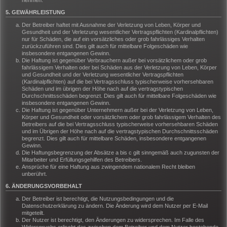
nehmen.
5. GEWÄHRLEISTUNG
Der Betreiber haftet mit Ausnahme der Verletzung von Leben, Körper und
Gesundheit und der Verletzung wesentlicher Vertragspflichten (Kardinalpflichten)
nur für Schäden, die auf ein vorsätzliches oder grob fahrlässiges Verhalten
zurückzuführen sind. Dies gilt auch für mittelbare Folgeschäden wie
insbesondere entgangenen Gewinn.
Die Haftung ist gegenüber Verbrauchern außer bei vorsätzlichem oder grob
fahrlässigem Verhalten oder bei Schäden aus der Verletzung von Leben, Körper
und Gesundheit und der Verletzung wesentlicher Vertragspflichten
(Kardinalpflichten) auf die bei Vertragsschluss typischerweise vorhersehbaren
Schäden und im übrigen der Höhe nach auf die vertragstypischen
Durchschnittsschäden begrenzt. Dies gilt auch für mittelbare Folgeschäden wie
insbesondere entgangenen Gewinn.
Die Haftung ist gegenüber Unternehmern außer bei der Verletzung von Leben,
Körper und Gesundheit oder vorsätzlichem oder grob fahrlässigem Verhalten des
Betreibers auf die bei Vertragsschluss typischerweise vorhersehbaren Schäden
und im Übrigen der Höhe nach auf die vertragstypischen Durchschnittsschäden
begrenzt. Dies gilt auch für mittelbare Schäden, insbesondere entgangenen
Gewinn.
Die Haftungsbegrenzung der Absätze a bis c gilt sinngemäß auch zugunsten der
Mitarbeiter und Erfüllungsgehilfen des Betreibers.
Ansprüche für eine Haftung aus zwingendem nationalem Recht bleiben
unberührt.
6. ÄNDERUNGSVORBEHALT
Der Betreiber ist berechtigt, die Nutzungsbedingungen und die
Datenschutzerklärung zu ändern. Die Änderung wird dem Nutzer per E-Mail
mitgeteilt.
Der Nutzer ist berechtigt, den Änderungen zu widersprechen. Im Falle des
Widerspruchs erlischt das zwischen dem Betreiber und dem Nutzer bestehende