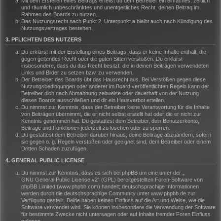
Mit dem Erstellen eines Beitrags erteilst du dem Betreiber ein einfaches, zeitlich
und räumlich unbeschränktes und unentgeltliches Recht, deinen Beitrag im
Rahmen des Boards zu nutzen.
Das Nutzungsrecht nach Punkt 2, Unterpunkt a bleibt auch nach Kündigung des
Nutzungsvertrages bestehen.
3. PFLICHTEN DES NUTZERS
Du erklärst mit der Erstellung eines Beitrags, dass er keine Inhalte enthält, die
gegen geltendes Recht oder die guten Sitten verstoßen. Du erklärst
insbesondere, dass du das Recht besitzt, die in deinen Beiträgen verwendeten
Links und Bilder zu setzen bzw. zu verwenden.
Der Betreiber des Boards übt das Hausrecht aus. Bei Verstößen gegen diese
Nutzungsbedingungen oder anderer im Board veröffentlichten Regeln kann der
Betreiber dich nach Abmahnung zeitweise oder dauerhaft von der Nutzung
dieses Boards ausschließen und dir ein Hausverbot erteilen.
Du nimmst zur Kenntnis, dass der Betreiber keine Verantwortung für die Inhalte
von Beiträgen übernimmt, die er nicht selbst erstellt hat oder die er nicht zur
Kenntnis genommen hat. Du gestattest dem Betreiber, dein Benutzerkonto,
Beiträge und Funktionen jederzeit zu löschen oder zu sperren.
Du gestattest dem Betreiber darüber hinaus, deine Beiträge abzuändern, sofern
sie gegen o. g. Regeln verstoßen oder geeignet sind, dem Betreiber oder einem
Dritten Schaden zuzufügen.
4. GENERAL PUBLIC LICENSE
Du nimmst zur Kenntnis, dass es sich bei phpBB um eine unter der „
GNU General Public License v2
“ (GPL) bereitgestellten Foren-Software von
phpBB Limited (www.phpbb.com) handelt; deutschsprachige Informationen
werden durch die deutschsprachige Community unter www.phpbb.de zur
Verfügung gestellt. Beide haben keinen Einfluss auf die Art und Weise, wie die
Software verwendet wird. Sie können insbesondere die Verwendung der Software
für bestimmte Zwecke nicht untersagen oder auf Inhalte fremder Foren Einfluss