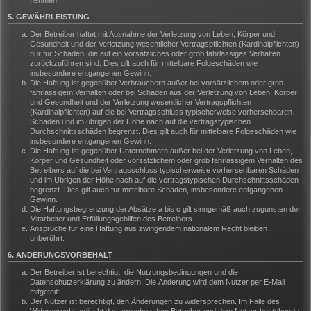
nehmen.
5. GEWÄHRLEISTUNG
Der Betreiber haftet mit Ausnahme der Verletzung von Leben, Körper und
Gesundheit und der Verletzung wesentlicher Vertragspflichten (Kardinalpflichten)
nur für Schäden, die auf ein vorsätzliches oder grob fahrlässiges Verhalten
zurückzuführen sind. Dies gilt auch für mittelbare Folgeschäden wie
insbesondere entgangenen Gewinn.
Die Haftung ist gegenüber Verbrauchern außer bei vorsätzlichem oder grob
fahrlässigem Verhalten oder bei Schäden aus der Verletzung von Leben, Körper
und Gesundheit und der Verletzung wesentlicher Vertragspflichten
(Kardinalpflichten) auf die bei Vertragsschluss typischerweise vorhersehbaren
Schäden und im übrigen der Höhe nach auf die vertragstypischen
Durchschnittsschäden begrenzt. Dies gilt auch für mittelbare Folgeschäden wie
insbesondere entgangenen Gewinn.
Die Haftung ist gegenüber Unternehmern außer bei der Verletzung von Leben,
Körper und Gesundheit oder vorsätzlichem oder grob fahrlässigem Verhalten des
Betreibers auf die bei Vertragsschluss typischerweise vorhersehbaren Schäden
und im Übrigen der Höhe nach auf die vertragstypischen Durchschnittsschäden
begrenzt. Dies gilt auch für mittelbare Schäden, insbesondere entgangenen
Gewinn.
Die Haftungsbegrenzung der Absätze a bis c gilt sinngemäß auch zugunsten der
Mitarbeiter und Erfüllungsgehilfen des Betreibers.
Ansprüche für eine Haftung aus zwingendem nationalem Recht bleiben
unberührt.
6. ÄNDERUNGSVORBEHALT
Der Betreiber ist berechtigt, die Nutzungsbedingungen und die
Datenschutzerklärung zu ändern. Die Änderung wird dem Nutzer per E-Mail
mitgeteilt.
Der Nutzer ist berechtigt, den Änderungen zu widersprechen. Im Falle des
Widerspruchs erlischt das zwischen dem Betreiber und dem Nutzer bestehende