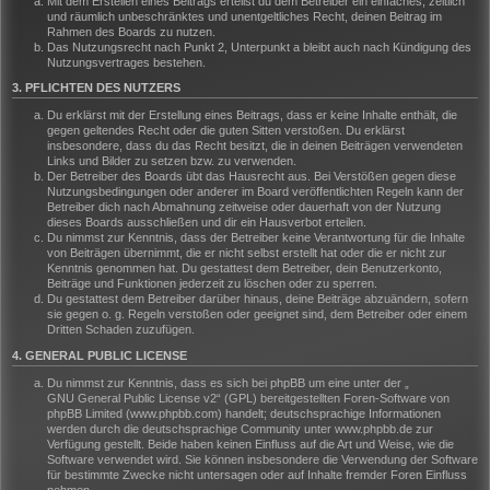
Mit dem Erstellen eines Beitrags erteilst du dem Betreiber ein einfaches, zeitlich
und räumlich unbeschränktes und unentgeltliches Recht, deinen Beitrag im
Rahmen des Boards zu nutzen.
Das Nutzungsrecht nach Punkt 2, Unterpunkt a bleibt auch nach Kündigung des
Nutzungsvertrages bestehen.
3. PFLICHTEN DES NUTZERS
Du erklärst mit der Erstellung eines Beitrags, dass er keine Inhalte enthält, die
gegen geltendes Recht oder die guten Sitten verstoßen. Du erklärst
insbesondere, dass du das Recht besitzt, die in deinen Beiträgen verwendeten
Links und Bilder zu setzen bzw. zu verwenden.
Der Betreiber des Boards übt das Hausrecht aus. Bei Verstößen gegen diese
Nutzungsbedingungen oder anderer im Board veröffentlichten Regeln kann der
Betreiber dich nach Abmahnung zeitweise oder dauerhaft von der Nutzung
dieses Boards ausschließen und dir ein Hausverbot erteilen.
Du nimmst zur Kenntnis, dass der Betreiber keine Verantwortung für die Inhalte
von Beiträgen übernimmt, die er nicht selbst erstellt hat oder die er nicht zur
Kenntnis genommen hat. Du gestattest dem Betreiber, dein Benutzerkonto,
Beiträge und Funktionen jederzeit zu löschen oder zu sperren.
Du gestattest dem Betreiber darüber hinaus, deine Beiträge abzuändern, sofern
sie gegen o. g. Regeln verstoßen oder geeignet sind, dem Betreiber oder einem
Dritten Schaden zuzufügen.
4. GENERAL PUBLIC LICENSE
Du nimmst zur Kenntnis, dass es sich bei phpBB um eine unter der „
GNU General Public License v2
“ (GPL) bereitgestellten Foren-Software von
phpBB Limited (www.phpbb.com) handelt; deutschsprachige Informationen
werden durch die deutschsprachige Community unter www.phpbb.de zur
Verfügung gestellt. Beide haben keinen Einfluss auf die Art und Weise, wie die
Software verwendet wird. Sie können insbesondere die Verwendung der Software
für bestimmte Zwecke nicht untersagen oder auf Inhalte fremder Foren Einfluss