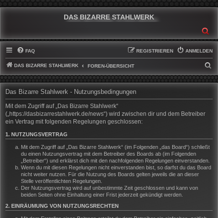
DAS BIZARRE STAHLWERK
SU
FAQ
REGISTRIEREN
ANMELDEN
DAS BIZARRE STAHLWERK
S
FOREN-ÜBERSICHT
U
C
Das Bizarre Stahlwerk - Nutzungsbedingungen
H
Mit dem Zugriff auf „Das Bizarre Stahlwerk“
E
(„https://dasbizarrestahlwerk.de/news“) wird zwischen dir und dem Betreiber
ein Vertrag mit folgenden Regelungen geschlossen:
1. NUTZUNGSVERTRAG
Mit dem Zugriff auf „Das Bizarre Stahlwerk“ (im Folgenden „das Board“) schließt
du einen Nutzungsvertrag mit dem Betreiber des Boards ab (im Folgenden
„Betreiber“) und erklärst dich mit den nachfolgenden Regelungen einverstanden.
Wenn du mit diesen Regelungen nicht einverstanden bist, so darfst du das Board
nicht weiter nutzen. Für die Nutzung des Boards gelten jeweils die an dieser
Stelle veröffentlichten Regelungen.
Der Nutzungsvertrag wird auf unbestimmte Zeit geschlossen und kann von
beiden Seiten ohne Einhaltung einer Frist jederzeit gekündigt werden.
2. EINRÄUMUNG VON NUTZUNGSRECHTEN