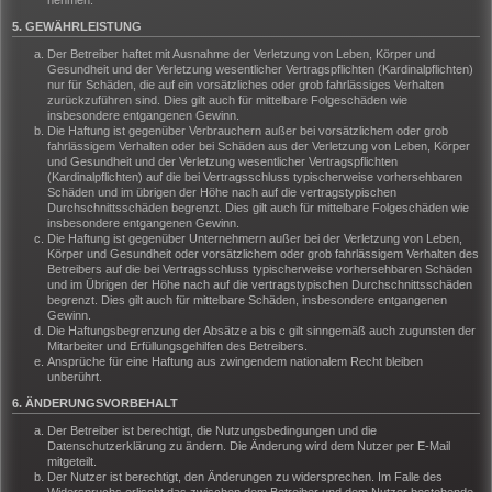
nehmen.
5. GEWÄHRLEISTUNG
Der Betreiber haftet mit Ausnahme der Verletzung von Leben, Körper und
Gesundheit und der Verletzung wesentlicher Vertragspflichten (Kardinalpflichten)
nur für Schäden, die auf ein vorsätzliches oder grob fahrlässiges Verhalten
zurückzuführen sind. Dies gilt auch für mittelbare Folgeschäden wie
insbesondere entgangenen Gewinn.
Die Haftung ist gegenüber Verbrauchern außer bei vorsätzlichem oder grob
fahrlässigem Verhalten oder bei Schäden aus der Verletzung von Leben, Körper
und Gesundheit und der Verletzung wesentlicher Vertragspflichten
(Kardinalpflichten) auf die bei Vertragsschluss typischerweise vorhersehbaren
Schäden und im übrigen der Höhe nach auf die vertragstypischen
Durchschnittsschäden begrenzt. Dies gilt auch für mittelbare Folgeschäden wie
insbesondere entgangenen Gewinn.
Die Haftung ist gegenüber Unternehmern außer bei der Verletzung von Leben,
Körper und Gesundheit oder vorsätzlichem oder grob fahrlässigem Verhalten des
Betreibers auf die bei Vertragsschluss typischerweise vorhersehbaren Schäden
und im Übrigen der Höhe nach auf die vertragstypischen Durchschnittsschäden
begrenzt. Dies gilt auch für mittelbare Schäden, insbesondere entgangenen
Gewinn.
Die Haftungsbegrenzung der Absätze a bis c gilt sinngemäß auch zugunsten der
Mitarbeiter und Erfüllungsgehilfen des Betreibers.
Ansprüche für eine Haftung aus zwingendem nationalem Recht bleiben
unberührt.
6. ÄNDERUNGSVORBEHALT
Der Betreiber ist berechtigt, die Nutzungsbedingungen und die
Datenschutzerklärung zu ändern. Die Änderung wird dem Nutzer per E-Mail
mitgeteilt.
Der Nutzer ist berechtigt, den Änderungen zu widersprechen. Im Falle des
Widerspruchs erlischt das zwischen dem Betreiber und dem Nutzer bestehende