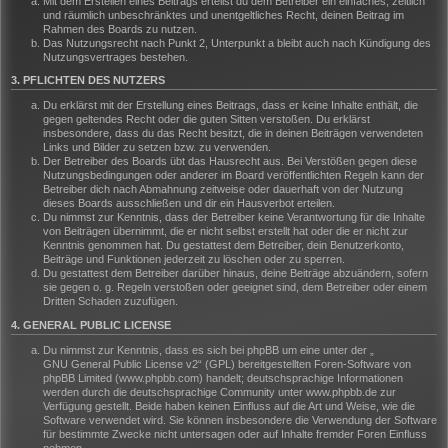
Mit dem Erstellen eines Beitrags erteilst du dem Betreiber ein einfaches, zeitlich
und räumlich unbeschränktes und unentgeltliches Recht, deinen Beitrag im
Rahmen des Boards zu nutzen.
Das Nutzungsrecht nach Punkt 2, Unterpunkt a bleibt auch nach Kündigung des
Nutzungsvertrages bestehen.
3. PFLICHTEN DES NUTZERS
Du erklärst mit der Erstellung eines Beitrags, dass er keine Inhalte enthält, die
gegen geltendes Recht oder die guten Sitten verstoßen. Du erklärst
insbesondere, dass du das Recht besitzt, die in deinen Beiträgen verwendeten
Links und Bilder zu setzen bzw. zu verwenden.
Der Betreiber des Boards übt das Hausrecht aus. Bei Verstößen gegen diese
Nutzungsbedingungen oder anderer im Board veröffentlichten Regeln kann der
Betreiber dich nach Abmahnung zeitweise oder dauerhaft von der Nutzung
dieses Boards ausschließen und dir ein Hausverbot erteilen.
Du nimmst zur Kenntnis, dass der Betreiber keine Verantwortung für die Inhalte
von Beiträgen übernimmt, die er nicht selbst erstellt hat oder die er nicht zur
Kenntnis genommen hat. Du gestattest dem Betreiber, dein Benutzerkonto,
Beiträge und Funktionen jederzeit zu löschen oder zu sperren.
Du gestattest dem Betreiber darüber hinaus, deine Beiträge abzuändern, sofern
sie gegen o. g. Regeln verstoßen oder geeignet sind, dem Betreiber oder einem
Dritten Schaden zuzufügen.
4. GENERAL PUBLIC LICENSE
Du nimmst zur Kenntnis, dass es sich bei phpBB um eine unter der „
GNU General Public License v2
“ (GPL) bereitgestellten Foren-Software von
phpBB Limited (www.phpbb.com) handelt; deutschsprachige Informationen
werden durch die deutschsprachige Community unter www.phpbb.de zur
Verfügung gestellt. Beide haben keinen Einfluss auf die Art und Weise, wie die
Software verwendet wird. Sie können insbesondere die Verwendung der Software
für bestimmte Zwecke nicht untersagen oder auf Inhalte fremder Foren Einfluss