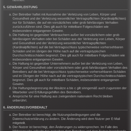
nehmen.
5. GEWÄHRLEISTUNG
Der Betreiber haftet mit Ausnahme der Verletzung von Leben, Körper und
Gesundheit und der Verletzung wesentlicher Vertragspflichten (Kardinalpflichten)
nur für Schäden, die auf ein vorsätzliches oder grob fahrlässiges Verhalten
zurückzuführen sind. Dies gilt auch für mittelbare Folgeschäden wie
insbesondere entgangenen Gewinn.
Die Haftung ist gegenüber Verbrauchern außer bei vorsätzlichem oder grob
fahrlässigem Verhalten oder bei Schäden aus der Verletzung von Leben, Körper
und Gesundheit und der Verletzung wesentlicher Vertragspflichten
(Kardinalpflichten) auf die bei Vertragsschluss typischerweise vorhersehbaren
Schäden und im übrigen der Höhe nach auf die vertragstypischen
Durchschnittsschäden begrenzt. Dies gilt auch für mittelbare Folgeschäden wie
insbesondere entgangenen Gewinn.
Die Haftung ist gegenüber Unternehmern außer bei der Verletzung von Leben,
Körper und Gesundheit oder vorsätzlichem oder grob fahrlässigem Verhalten des
Betreibers auf die bei Vertragsschluss typischerweise vorhersehbaren Schäden
und im Übrigen der Höhe nach auf die vertragstypischen Durchschnittsschäden
begrenzt. Dies gilt auch für mittelbare Schäden, insbesondere entgangenen
Gewinn.
Die Haftungsbegrenzung der Absätze a bis c gilt sinngemäß auch zugunsten der
Mitarbeiter und Erfüllungsgehilfen des Betreibers.
Ansprüche für eine Haftung aus zwingendem nationalem Recht bleiben
unberührt.
6. ÄNDERUNGSVORBEHALT
Der Betreiber ist berechtigt, die Nutzungsbedingungen und die
Datenschutzerklärung zu ändern. Die Änderung wird dem Nutzer per E-Mail
mitgeteilt.
Der Nutzer ist berechtigt, den Änderungen zu widersprechen. Im Falle des
Widerspruchs erlischt das zwischen dem Betreiber und dem Nutzer bestehende