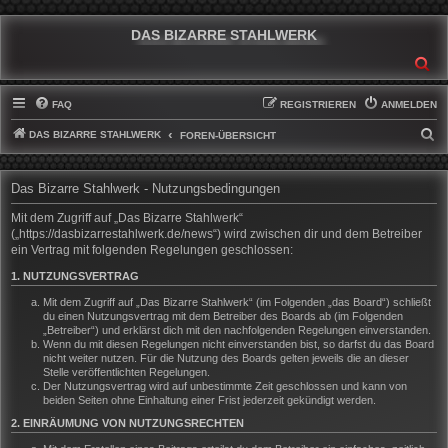
DAS BIZARRE STAHLWERK
SU
FAQ
REGISTRIEREN
ANMELDEN
DAS BIZARRE STAHLWERK
S
FOREN-ÜBERSICHT
U
C
Das Bizarre Stahlwerk - Nutzungsbedingungen
H
Mit dem Zugriff auf „Das Bizarre Stahlwerk“
E
(„https://dasbizarrestahlwerk.de/news“) wird zwischen dir und dem Betreiber
ein Vertrag mit folgenden Regelungen geschlossen:
1. NUTZUNGSVERTRAG
Mit dem Zugriff auf „Das Bizarre Stahlwerk“ (im Folgenden „das Board“) schließt
du einen Nutzungsvertrag mit dem Betreiber des Boards ab (im Folgenden
„Betreiber“) und erklärst dich mit den nachfolgenden Regelungen einverstanden.
Wenn du mit diesen Regelungen nicht einverstanden bist, so darfst du das Board
nicht weiter nutzen. Für die Nutzung des Boards gelten jeweils die an dieser
Stelle veröffentlichten Regelungen.
Der Nutzungsvertrag wird auf unbestimmte Zeit geschlossen und kann von
beiden Seiten ohne Einhaltung einer Frist jederzeit gekündigt werden.
2. EINRÄUMUNG VON NUTZUNGSRECHTEN