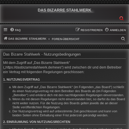
DAS BIZARRE STAHLWERK
SU
FAQ
REGISTRIEREN
ANMELDEN
DAS BIZARRE STAHLWERK
S
FOREN-ÜBERSICHT
U
C
Das Bizarre Stahlwerk - Nutzungsbedingungen
H
Mit dem Zugriff auf „Das Bizarre Stahlwerk“
E
(„https://dasbizarrestahlwerk.de/news“) wird zwischen dir und dem Betreiber
ein Vertrag mit folgenden Regelungen geschlossen:
1. NUTZUNGSVERTRAG
Mit dem Zugriff auf „Das Bizarre Stahlwerk“ (im Folgenden „das Board“) schließt
du einen Nutzungsvertrag mit dem Betreiber des Boards ab (im Folgenden
„Betreiber“) und erklärst dich mit den nachfolgenden Regelungen einverstanden.
Wenn du mit diesen Regelungen nicht einverstanden bist, so darfst du das Board
nicht weiter nutzen. Für die Nutzung des Boards gelten jeweils die an dieser
Stelle veröffentlichten Regelungen.
Der Nutzungsvertrag wird auf unbestimmte Zeit geschlossen und kann von
beiden Seiten ohne Einhaltung einer Frist jederzeit gekündigt werden.
2. EINRÄUMUNG VON NUTZUNGSRECHTEN