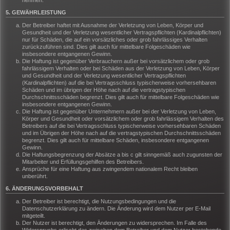
nehmen.
5. GEWÄHRLEISTUNG
Der Betreiber haftet mit Ausnahme der Verletzung von Leben, Körper und
Gesundheit und der Verletzung wesentlicher Vertragspflichten (Kardinalpflichten)
nur für Schäden, die auf ein vorsätzliches oder grob fahrlässiges Verhalten
zurückzuführen sind. Dies gilt auch für mittelbare Folgeschäden wie
insbesondere entgangenen Gewinn.
Die Haftung ist gegenüber Verbrauchern außer bei vorsätzlichem oder grob
fahrlässigem Verhalten oder bei Schäden aus der Verletzung von Leben, Körper
und Gesundheit und der Verletzung wesentlicher Vertragspflichten
(Kardinalpflichten) auf die bei Vertragsschluss typischerweise vorhersehbaren
Schäden und im übrigen der Höhe nach auf die vertragstypischen
Durchschnittsschäden begrenzt. Dies gilt auch für mittelbare Folgeschäden wie
insbesondere entgangenen Gewinn.
Die Haftung ist gegenüber Unternehmern außer bei der Verletzung von Leben,
Körper und Gesundheit oder vorsätzlichem oder grob fahrlässigem Verhalten des
Betreibers auf die bei Vertragsschluss typischerweise vorhersehbaren Schäden
und im Übrigen der Höhe nach auf die vertragstypischen Durchschnittsschäden
begrenzt. Dies gilt auch für mittelbare Schäden, insbesondere entgangenen
Gewinn.
Die Haftungsbegrenzung der Absätze a bis c gilt sinngemäß auch zugunsten der
Mitarbeiter und Erfüllungsgehilfen des Betreibers.
Ansprüche für eine Haftung aus zwingendem nationalem Recht bleiben
unberührt.
6. ÄNDERUNGSVORBEHALT
Der Betreiber ist berechtigt, die Nutzungsbedingungen und die
Datenschutzerklärung zu ändern. Die Änderung wird dem Nutzer per E-Mail
mitgeteilt.
Der Nutzer ist berechtigt, den Änderungen zu widersprechen. Im Falle des
Widerspruchs erlischt das zwischen dem Betreiber und dem Nutzer bestehende