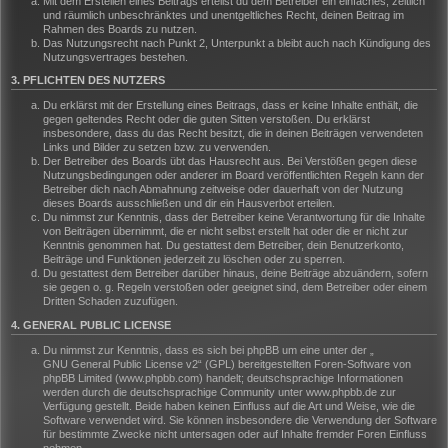
Mit dem Erstellen eines Beitrags erteilst du dem Betreiber ein einfaches, zeitlich
und räumlich unbeschränktes und unentgeltliches Recht, deinen Beitrag im
Rahmen des Boards zu nutzen.
Das Nutzungsrecht nach Punkt 2, Unterpunkt a bleibt auch nach Kündigung des
Nutzungsvertrages bestehen.
3. PFLICHTEN DES NUTZERS
Du erklärst mit der Erstellung eines Beitrags, dass er keine Inhalte enthält, die
gegen geltendes Recht oder die guten Sitten verstoßen. Du erklärst
insbesondere, dass du das Recht besitzt, die in deinen Beiträgen verwendeten
Links und Bilder zu setzen bzw. zu verwenden.
Der Betreiber des Boards übt das Hausrecht aus. Bei Verstößen gegen diese
Nutzungsbedingungen oder anderer im Board veröffentlichten Regeln kann der
Betreiber dich nach Abmahnung zeitweise oder dauerhaft von der Nutzung
dieses Boards ausschließen und dir ein Hausverbot erteilen.
Du nimmst zur Kenntnis, dass der Betreiber keine Verantwortung für die Inhalte
von Beiträgen übernimmt, die er nicht selbst erstellt hat oder die er nicht zur
Kenntnis genommen hat. Du gestattest dem Betreiber, dein Benutzerkonto,
Beiträge und Funktionen jederzeit zu löschen oder zu sperren.
Du gestattest dem Betreiber darüber hinaus, deine Beiträge abzuändern, sofern
sie gegen o. g. Regeln verstoßen oder geeignet sind, dem Betreiber oder einem
Dritten Schaden zuzufügen.
4. GENERAL PUBLIC LICENSE
Du nimmst zur Kenntnis, dass es sich bei phpBB um eine unter der „
GNU General Public License v2
“ (GPL) bereitgestellten Foren-Software von
phpBB Limited (www.phpbb.com) handelt; deutschsprachige Informationen
werden durch die deutschsprachige Community unter www.phpbb.de zur
Verfügung gestellt. Beide haben keinen Einfluss auf die Art und Weise, wie die
Software verwendet wird. Sie können insbesondere die Verwendung der Software
für bestimmte Zwecke nicht untersagen oder auf Inhalte fremder Foren Einfluss