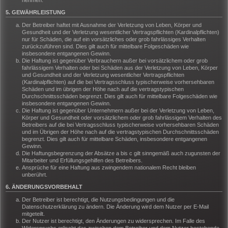
nehmen.
5. GEWÄHRLEISTUNG
Der Betreiber haftet mit Ausnahme der Verletzung von Leben, Körper und
Gesundheit und der Verletzung wesentlicher Vertragspflichten (Kardinalpflichten)
nur für Schäden, die auf ein vorsätzliches oder grob fahrlässiges Verhalten
zurückzuführen sind. Dies gilt auch für mittelbare Folgeschäden wie
insbesondere entgangenen Gewinn.
Die Haftung ist gegenüber Verbrauchern außer bei vorsätzlichem oder grob
fahrlässigem Verhalten oder bei Schäden aus der Verletzung von Leben, Körper
und Gesundheit und der Verletzung wesentlicher Vertragspflichten
(Kardinalpflichten) auf die bei Vertragsschluss typischerweise vorhersehbaren
Schäden und im übrigen der Höhe nach auf die vertragstypischen
Durchschnittsschäden begrenzt. Dies gilt auch für mittelbare Folgeschäden wie
insbesondere entgangenen Gewinn.
Die Haftung ist gegenüber Unternehmern außer bei der Verletzung von Leben,
Körper und Gesundheit oder vorsätzlichem oder grob fahrlässigem Verhalten des
Betreibers auf die bei Vertragsschluss typischerweise vorhersehbaren Schäden
und im Übrigen der Höhe nach auf die vertragstypischen Durchschnittsschäden
begrenzt. Dies gilt auch für mittelbare Schäden, insbesondere entgangenen
Gewinn.
Die Haftungsbegrenzung der Absätze a bis c gilt sinngemäß auch zugunsten der
Mitarbeiter und Erfüllungsgehilfen des Betreibers.
Ansprüche für eine Haftung aus zwingendem nationalem Recht bleiben
unberührt.
6. ÄNDERUNGSVORBEHALT
Der Betreiber ist berechtigt, die Nutzungsbedingungen und die
Datenschutzerklärung zu ändern. Die Änderung wird dem Nutzer per E-Mail
mitgeteilt.
Der Nutzer ist berechtigt, den Änderungen zu widersprechen. Im Falle des
Widerspruchs erlischt das zwischen dem Betreiber und dem Nutzer bestehende