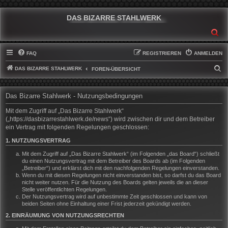
DAS BIZARRE STAHLWERK
SU
FAQ
REGISTRIEREN
ANMELDEN
DAS BIZARRE STAHLWERK
S
FOREN-ÜBERSICHT
U
C
Das Bizarre Stahlwerk - Nutzungsbedingungen
H
Mit dem Zugriff auf „Das Bizarre Stahlwerk“
E
(„https://dasbizarrestahlwerk.de/news“) wird zwischen dir und dem Betreiber
ein Vertrag mit folgenden Regelungen geschlossen:
1. NUTZUNGSVERTRAG
Mit dem Zugriff auf „Das Bizarre Stahlwerk“ (im Folgenden „das Board“) schließt
du einen Nutzungsvertrag mit dem Betreiber des Boards ab (im Folgenden
„Betreiber“) und erklärst dich mit den nachfolgenden Regelungen einverstanden.
Wenn du mit diesen Regelungen nicht einverstanden bist, so darfst du das Board
nicht weiter nutzen. Für die Nutzung des Boards gelten jeweils die an dieser
Stelle veröffentlichten Regelungen.
Der Nutzungsvertrag wird auf unbestimmte Zeit geschlossen und kann von
beiden Seiten ohne Einhaltung einer Frist jederzeit gekündigt werden.
2. EINRÄUMUNG VON NUTZUNGSRECHTEN