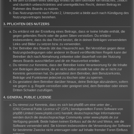
Mit dem Erstellen eines Beitrags erteilst du dem Betreiber ein einfaches, zeitlich
und räumlich unbeschränktes und unentgeltliches Recht, deinen Beitrag im
Rahmen des Boards zu nutzen.
Das Nutzungsrecht nach Punkt 2, Unterpunkt a bleibt auch nach Kündigung des
Nutzungsvertrages bestehen.
3. PFLICHTEN DES NUTZERS
Du erklärst mit der Erstellung eines Beitrags, dass er keine Inhalte enthält, die
gegen geltendes Recht oder die guten Sitten verstoßen. Du erklärst
insbesondere, dass du das Recht besitzt, die in deinen Beiträgen verwendeten
Links und Bilder zu setzen bzw. zu verwenden.
Der Betreiber des Boards übt das Hausrecht aus. Bei Verstößen gegen diese
Nutzungsbedingungen oder anderer im Board veröffentlichten Regeln kann der
Betreiber dich nach Abmahnung zeitweise oder dauerhaft von der Nutzung
dieses Boards ausschließen und dir ein Hausverbot erteilen.
Du nimmst zur Kenntnis, dass der Betreiber keine Verantwortung für die Inhalte
von Beiträgen übernimmt, die er nicht selbst erstellt hat oder die er nicht zur
Kenntnis genommen hat. Du gestattest dem Betreiber, dein Benutzerkonto,
Beiträge und Funktionen jederzeit zu löschen oder zu sperren.
Du gestattest dem Betreiber darüber hinaus, deine Beiträge abzuändern, sofern
sie gegen o. g. Regeln verstoßen oder geeignet sind, dem Betreiber oder einem
Dritten Schaden zuzufügen.
4. GENERAL PUBLIC LICENSE
Du nimmst zur Kenntnis, dass es sich bei phpBB um eine unter der „
GNU General Public License v2
“ (GPL) bereitgestellten Foren-Software von
phpBB Limited (www.phpbb.com) handelt; deutschsprachige Informationen
werden durch die deutschsprachige Community unter www.phpbb.de zur
Verfügung gestellt. Beide haben keinen Einfluss auf die Art und Weise, wie die
Software verwendet wird. Sie können insbesondere die Verwendung der Software
für bestimmte Zwecke nicht untersagen oder auf Inhalte fremder Foren Einfluss