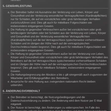
nehmen.
5. GEWÄHRLEISTUNG
Der Betreiber haftet mit Ausnahme der Verletzung von Leben, Körper und
Gesundheit und der Verletzung wesentlicher Vertragspflichten (Kardinalpflichten)
nur für Schäden, die auf ein vorsätzliches oder grob fahrlässiges Verhalten
zurückzuführen sind. Dies gilt auch für mittelbare Folgeschäden wie
insbesondere entgangenen Gewinn.
Die Haftung ist gegenüber Verbrauchern außer bei vorsätzlichem oder grob
fahrlässigem Verhalten oder bei Schäden aus der Verletzung von Leben, Körper
und Gesundheit und der Verletzung wesentlicher Vertragspflichten
(Kardinalpflichten) auf die bei Vertragsschluss typischerweise vorhersehbaren
Schäden und im übrigen der Höhe nach auf die vertragstypischen
Durchschnittsschäden begrenzt. Dies gilt auch für mittelbare Folgeschäden wie
insbesondere entgangenen Gewinn.
Die Haftung ist gegenüber Unternehmern außer bei der Verletzung von Leben,
Körper und Gesundheit oder vorsätzlichem oder grob fahrlässigem Verhalten des
Betreibers auf die bei Vertragsschluss typischerweise vorhersehbaren Schäden
und im Übrigen der Höhe nach auf die vertragstypischen Durchschnittsschäden
begrenzt. Dies gilt auch für mittelbare Schäden, insbesondere entgangenen
Gewinn.
Die Haftungsbegrenzung der Absätze a bis c gilt sinngemäß auch zugunsten der
Mitarbeiter und Erfüllungsgehilfen des Betreibers.
Ansprüche für eine Haftung aus zwingendem nationalem Recht bleiben
unberührt.
6. ÄNDERUNGSVORBEHALT
Der Betreiber ist berechtigt, die Nutzungsbedingungen und die
Datenschutzerklärung zu ändern. Die Änderung wird dem Nutzer per E-Mail
mitgeteilt.
Der Nutzer ist berechtigt, den Änderungen zu widersprechen. Im Falle des
Widerspruchs erlischt das zwischen dem Betreiber und dem Nutzer bestehende