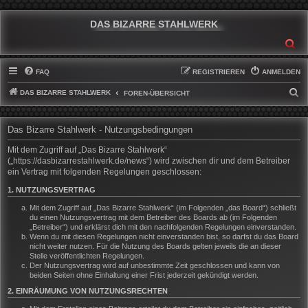
DAS BIZARRE STAHLWERK
SU
FAQ
REGISTRIEREN
ANMELDEN
DAS BIZARRE STAHLWERK
S
FOREN-ÜBERSICHT
U
C
Das Bizarre Stahlwerk - Nutzungsbedingungen
H
Mit dem Zugriff auf „Das Bizarre Stahlwerk“
E
(„https://dasbizarrestahlwerk.de/news“) wird zwischen dir und dem Betreiber
ein Vertrag mit folgenden Regelungen geschlossen:
1. NUTZUNGSVERTRAG
Mit dem Zugriff auf „Das Bizarre Stahlwerk“ (im Folgenden „das Board“) schließt
du einen Nutzungsvertrag mit dem Betreiber des Boards ab (im Folgenden
„Betreiber“) und erklärst dich mit den nachfolgenden Regelungen einverstanden.
Wenn du mit diesen Regelungen nicht einverstanden bist, so darfst du das Board
nicht weiter nutzen. Für die Nutzung des Boards gelten jeweils die an dieser
Stelle veröffentlichten Regelungen.
Der Nutzungsvertrag wird auf unbestimmte Zeit geschlossen und kann von
beiden Seiten ohne Einhaltung einer Frist jederzeit gekündigt werden.
2. EINRÄUMUNG VON NUTZUNGSRECHTEN