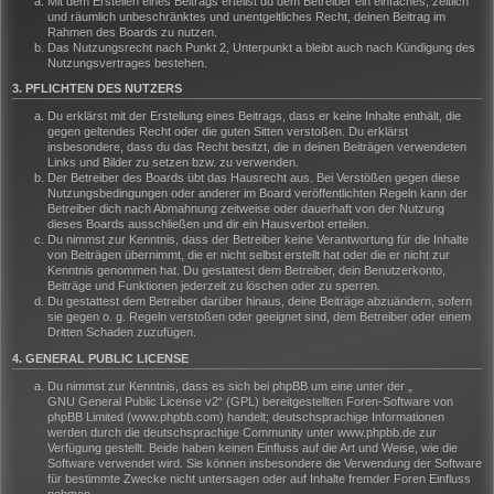
Mit dem Erstellen eines Beitrags erteilst du dem Betreiber ein einfaches, zeitlich
und räumlich unbeschränktes und unentgeltliches Recht, deinen Beitrag im
Rahmen des Boards zu nutzen.
Das Nutzungsrecht nach Punkt 2, Unterpunkt a bleibt auch nach Kündigung des
Nutzungsvertrages bestehen.
3. PFLICHTEN DES NUTZERS
Du erklärst mit der Erstellung eines Beitrags, dass er keine Inhalte enthält, die
gegen geltendes Recht oder die guten Sitten verstoßen. Du erklärst
insbesondere, dass du das Recht besitzt, die in deinen Beiträgen verwendeten
Links und Bilder zu setzen bzw. zu verwenden.
Der Betreiber des Boards übt das Hausrecht aus. Bei Verstößen gegen diese
Nutzungsbedingungen oder anderer im Board veröffentlichten Regeln kann der
Betreiber dich nach Abmahnung zeitweise oder dauerhaft von der Nutzung
dieses Boards ausschließen und dir ein Hausverbot erteilen.
Du nimmst zur Kenntnis, dass der Betreiber keine Verantwortung für die Inhalte
von Beiträgen übernimmt, die er nicht selbst erstellt hat oder die er nicht zur
Kenntnis genommen hat. Du gestattest dem Betreiber, dein Benutzerkonto,
Beiträge und Funktionen jederzeit zu löschen oder zu sperren.
Du gestattest dem Betreiber darüber hinaus, deine Beiträge abzuändern, sofern
sie gegen o. g. Regeln verstoßen oder geeignet sind, dem Betreiber oder einem
Dritten Schaden zuzufügen.
4. GENERAL PUBLIC LICENSE
Du nimmst zur Kenntnis, dass es sich bei phpBB um eine unter der „
GNU General Public License v2
“ (GPL) bereitgestellten Foren-Software von
phpBB Limited (www.phpbb.com) handelt; deutschsprachige Informationen
werden durch die deutschsprachige Community unter www.phpbb.de zur
Verfügung gestellt. Beide haben keinen Einfluss auf die Art und Weise, wie die
Software verwendet wird. Sie können insbesondere die Verwendung der Software
für bestimmte Zwecke nicht untersagen oder auf Inhalte fremder Foren Einfluss