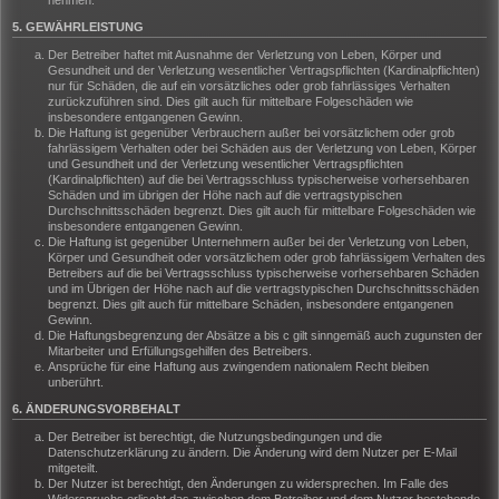
nehmen.
5. GEWÄHRLEISTUNG
Der Betreiber haftet mit Ausnahme der Verletzung von Leben, Körper und
Gesundheit und der Verletzung wesentlicher Vertragspflichten (Kardinalpflichten)
nur für Schäden, die auf ein vorsätzliches oder grob fahrlässiges Verhalten
zurückzuführen sind. Dies gilt auch für mittelbare Folgeschäden wie
insbesondere entgangenen Gewinn.
Die Haftung ist gegenüber Verbrauchern außer bei vorsätzlichem oder grob
fahrlässigem Verhalten oder bei Schäden aus der Verletzung von Leben, Körper
und Gesundheit und der Verletzung wesentlicher Vertragspflichten
(Kardinalpflichten) auf die bei Vertragsschluss typischerweise vorhersehbaren
Schäden und im übrigen der Höhe nach auf die vertragstypischen
Durchschnittsschäden begrenzt. Dies gilt auch für mittelbare Folgeschäden wie
insbesondere entgangenen Gewinn.
Die Haftung ist gegenüber Unternehmern außer bei der Verletzung von Leben,
Körper und Gesundheit oder vorsätzlichem oder grob fahrlässigem Verhalten des
Betreibers auf die bei Vertragsschluss typischerweise vorhersehbaren Schäden
und im Übrigen der Höhe nach auf die vertragstypischen Durchschnittsschäden
begrenzt. Dies gilt auch für mittelbare Schäden, insbesondere entgangenen
Gewinn.
Die Haftungsbegrenzung der Absätze a bis c gilt sinngemäß auch zugunsten der
Mitarbeiter und Erfüllungsgehilfen des Betreibers.
Ansprüche für eine Haftung aus zwingendem nationalem Recht bleiben
unberührt.
6. ÄNDERUNGSVORBEHALT
Der Betreiber ist berechtigt, die Nutzungsbedingungen und die
Datenschutzerklärung zu ändern. Die Änderung wird dem Nutzer per E-Mail
mitgeteilt.
Der Nutzer ist berechtigt, den Änderungen zu widersprechen. Im Falle des
Widerspruchs erlischt das zwischen dem Betreiber und dem Nutzer bestehende