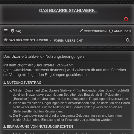
DAS BIZARRE STAHLWERK
SU
FAQ
REGISTRIEREN
ANMELDEN
DAS BIZARRE STAHLWERK
S
FOREN-ÜBERSICHT
U
C
Das Bizarre Stahlwerk - Nutzungsbedingungen
H
Mit dem Zugriff auf „Das Bizarre Stahlwerk“
E
(„https://dasbizarrestahlwerk.de/news“) wird zwischen dir und dem Betreiber
ein Vertrag mit folgenden Regelungen geschlossen:
1. NUTZUNGSVERTRAG
Mit dem Zugriff auf „Das Bizarre Stahlwerk“ (im Folgenden „das Board“) schließt
du einen Nutzungsvertrag mit dem Betreiber des Boards ab (im Folgenden
„Betreiber“) und erklärst dich mit den nachfolgenden Regelungen einverstanden.
Wenn du mit diesen Regelungen nicht einverstanden bist, so darfst du das Board
nicht weiter nutzen. Für die Nutzung des Boards gelten jeweils die an dieser
Stelle veröffentlichten Regelungen.
Der Nutzungsvertrag wird auf unbestimmte Zeit geschlossen und kann von
beiden Seiten ohne Einhaltung einer Frist jederzeit gekündigt werden.
2. EINRÄUMUNG VON NUTZUNGSRECHTEN