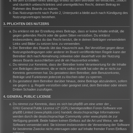
Mit dem Erstellen eines Beitrags erteilst du dem Betreiber ein einfaches, zeitlich
und räumlich unbeschränktes und unentgeltliches Recht, deinen Beitrag im
Rahmen des Boards zu nutzen.
Das Nutzungsrecht nach Punkt 2, Unterpunkt a bleibt auch nach Kündigung des
Nutzungsvertrages bestehen.
3. PFLICHTEN DES NUTZERS
Du erklärst mit der Erstellung eines Beitrags, dass er keine Inhalte enthält, die
gegen geltendes Recht oder die guten Sitten verstoßen. Du erklärst
insbesondere, dass du das Recht besitzt, die in deinen Beiträgen verwendeten
Links und Bilder zu setzen bzw. zu verwenden.
Der Betreiber des Boards übt das Hausrecht aus. Bei Verstößen gegen diese
Nutzungsbedingungen oder anderer im Board veröffentlichten Regeln kann der
Betreiber dich nach Abmahnung zeitweise oder dauerhaft von der Nutzung
dieses Boards ausschließen und dir ein Hausverbot erteilen.
Du nimmst zur Kenntnis, dass der Betreiber keine Verantwortung für die Inhalte
von Beiträgen übernimmt, die er nicht selbst erstellt hat oder die er nicht zur
Kenntnis genommen hat. Du gestattest dem Betreiber, dein Benutzerkonto,
Beiträge und Funktionen jederzeit zu löschen oder zu sperren.
Du gestattest dem Betreiber darüber hinaus, deine Beiträge abzuändern, sofern
sie gegen o. g. Regeln verstoßen oder geeignet sind, dem Betreiber oder einem
Dritten Schaden zuzufügen.
4. GENERAL PUBLIC LICENSE
Du nimmst zur Kenntnis, dass es sich bei phpBB um eine unter der „
GNU General Public License v2
“ (GPL) bereitgestellten Foren-Software von
phpBB Limited (www.phpbb.com) handelt; deutschsprachige Informationen
werden durch die deutschsprachige Community unter www.phpbb.de zur
Verfügung gestellt. Beide haben keinen Einfluss auf die Art und Weise, wie die
Software verwendet wird. Sie können insbesondere die Verwendung der Software
für bestimmte Zwecke nicht untersagen oder auf Inhalte fremder Foren Einfluss