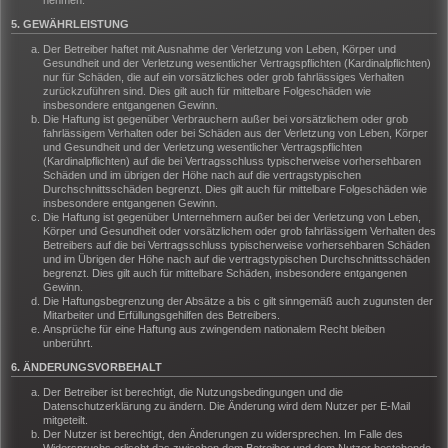
nehmen.
5. GEWÄHRLEISTUNG
Der Betreiber haftet mit Ausnahme der Verletzung von Leben, Körper und
Gesundheit und der Verletzung wesentlicher Vertragspflichten (Kardinalpflichten)
nur für Schäden, die auf ein vorsätzliches oder grob fahrlässiges Verhalten
zurückzuführen sind. Dies gilt auch für mittelbare Folgeschäden wie
insbesondere entgangenen Gewinn.
Die Haftung ist gegenüber Verbrauchern außer bei vorsätzlichem oder grob
fahrlässigem Verhalten oder bei Schäden aus der Verletzung von Leben, Körper
und Gesundheit und der Verletzung wesentlicher Vertragspflichten
(Kardinalpflichten) auf die bei Vertragsschluss typischerweise vorhersehbaren
Schäden und im übrigen der Höhe nach auf die vertragstypischen
Durchschnittsschäden begrenzt. Dies gilt auch für mittelbare Folgeschäden wie
insbesondere entgangenen Gewinn.
Die Haftung ist gegenüber Unternehmern außer bei der Verletzung von Leben,
Körper und Gesundheit oder vorsätzlichem oder grob fahrlässigem Verhalten des
Betreibers auf die bei Vertragsschluss typischerweise vorhersehbaren Schäden
und im Übrigen der Höhe nach auf die vertragstypischen Durchschnittsschäden
begrenzt. Dies gilt auch für mittelbare Schäden, insbesondere entgangenen
Gewinn.
Die Haftungsbegrenzung der Absätze a bis c gilt sinngemäß auch zugunsten der
Mitarbeiter und Erfüllungsgehilfen des Betreibers.
Ansprüche für eine Haftung aus zwingendem nationalem Recht bleiben
unberührt.
6. ÄNDERUNGSVORBEHALT
Der Betreiber ist berechtigt, die Nutzungsbedingungen und die
Datenschutzerklärung zu ändern. Die Änderung wird dem Nutzer per E-Mail
mitgeteilt.
Der Nutzer ist berechtigt, den Änderungen zu widersprechen. Im Falle des
Widerspruchs erlischt das zwischen dem Betreiber und dem Nutzer bestehende