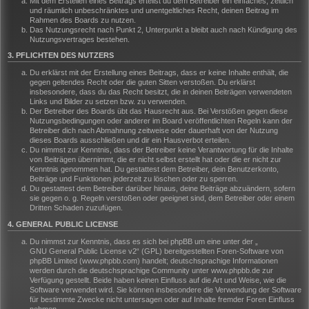
Mit dem Erstellen eines Beitrags erteilst du dem Betreiber ein einfaches, zeitlich
und räumlich unbeschränktes und unentgeltliches Recht, deinen Beitrag im
Rahmen des Boards zu nutzen.
Das Nutzungsrecht nach Punkt 2, Unterpunkt a bleibt auch nach Kündigung des
Nutzungsvertrages bestehen.
3. PFLICHTEN DES NUTZERS
Du erklärst mit der Erstellung eines Beitrags, dass er keine Inhalte enthält, die
gegen geltendes Recht oder die guten Sitten verstoßen. Du erklärst
insbesondere, dass du das Recht besitzt, die in deinen Beiträgen verwendeten
Links und Bilder zu setzen bzw. zu verwenden.
Der Betreiber des Boards übt das Hausrecht aus. Bei Verstößen gegen diese
Nutzungsbedingungen oder anderer im Board veröffentlichten Regeln kann der
Betreiber dich nach Abmahnung zeitweise oder dauerhaft von der Nutzung
dieses Boards ausschließen und dir ein Hausverbot erteilen.
Du nimmst zur Kenntnis, dass der Betreiber keine Verantwortung für die Inhalte
von Beiträgen übernimmt, die er nicht selbst erstellt hat oder die er nicht zur
Kenntnis genommen hat. Du gestattest dem Betreiber, dein Benutzerkonto,
Beiträge und Funktionen jederzeit zu löschen oder zu sperren.
Du gestattest dem Betreiber darüber hinaus, deine Beiträge abzuändern, sofern
sie gegen o. g. Regeln verstoßen oder geeignet sind, dem Betreiber oder einem
Dritten Schaden zuzufügen.
4. GENERAL PUBLIC LICENSE
Du nimmst zur Kenntnis, dass es sich bei phpBB um eine unter der „
GNU General Public License v2
“ (GPL) bereitgestellten Foren-Software von
phpBB Limited (www.phpbb.com) handelt; deutschsprachige Informationen
werden durch die deutschsprachige Community unter www.phpbb.de zur
Verfügung gestellt. Beide haben keinen Einfluss auf die Art und Weise, wie die
Software verwendet wird. Sie können insbesondere die Verwendung der Software
für bestimmte Zwecke nicht untersagen oder auf Inhalte fremder Foren Einfluss