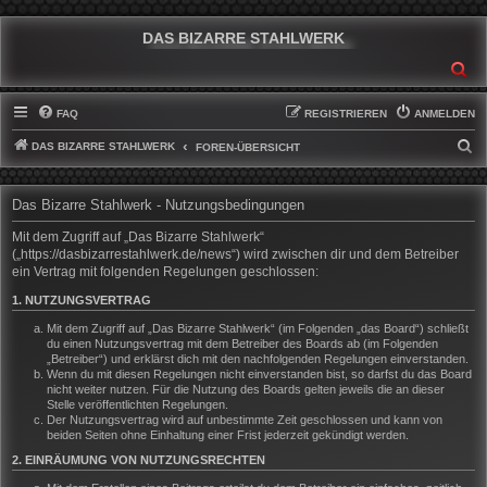
DAS BIZARRE STAHLWERK
SU
FAQ
REGISTRIEREN
ANMELDEN
DAS BIZARRE STAHLWERK
S
FOREN-ÜBERSICHT
U
C
Das Bizarre Stahlwerk - Nutzungsbedingungen
H
Mit dem Zugriff auf „Das Bizarre Stahlwerk“
E
(„https://dasbizarrestahlwerk.de/news“) wird zwischen dir und dem Betreiber
ein Vertrag mit folgenden Regelungen geschlossen:
1. NUTZUNGSVERTRAG
Mit dem Zugriff auf „Das Bizarre Stahlwerk“ (im Folgenden „das Board“) schließt
du einen Nutzungsvertrag mit dem Betreiber des Boards ab (im Folgenden
„Betreiber“) und erklärst dich mit den nachfolgenden Regelungen einverstanden.
Wenn du mit diesen Regelungen nicht einverstanden bist, so darfst du das Board
nicht weiter nutzen. Für die Nutzung des Boards gelten jeweils die an dieser
Stelle veröffentlichten Regelungen.
Der Nutzungsvertrag wird auf unbestimmte Zeit geschlossen und kann von
beiden Seiten ohne Einhaltung einer Frist jederzeit gekündigt werden.
2. EINRÄUMUNG VON NUTZUNGSRECHTEN