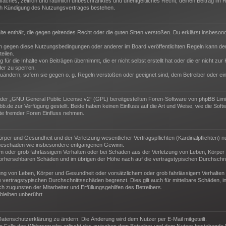
 einfaches, zeitlich und räumlich unbeschränktes und unentgeltliches Recht, deinen Beitrag i
ch Kündigung des Nutzungsvertrages bestehen.
halte enthält, die gegen geltendes Recht oder die guten Sitten verstoßen. Du erklärst insbeso
n gegen diese Nutzungsbedingungen oder anderer im Board veröffentlichten Regeln kann der
eilen.
für die Inhalte von Beiträgen übernimmt, die er nicht selbst erstellt hat oder die er nicht z
der zu sperren.
zuändern, sofern sie gegen o. g. Regeln verstoßen oder geeignet sind, dem Betreiber oder e
der „
GNU General Public License v2
“ (GPL) bereitgestellten Foren-Software von phpBB Lim
de zur Verfügung gestellt. Beide haben keinen Einfluss auf die Art und Weise, wie die Sof
te fremder Foren Einfluss nehmen.
per und Gesundheit und der Verletzung wesentlicher Vertragspflichten (Kardinalpflichten) nu
Folgeschäden wie insbesondere entgangenen Gewinn.
m oder grob fahrlässigem Verhalten oder bei Schäden aus der Verletzung von Leben, Körper 
e vorhersehbaren Schäden und im übrigen der Höhe nach auf die vertragstypischen Durchschni
ng von Leben, Körper und Gesundheit oder vorsätzlichem oder grob fahrlässigem Verhalten d
vertragstypischen Durchschnittsschäden begrenzt. Dies gilt auch für mittelbare Schäden,
 zugunsten der Mitarbeiter und Erfüllungsgehilfen des Betreibers.
leiben unberührt.
Datenschutzerklärung zu ändern. Die Änderung wird dem Nutzer per E-Mail mitgeteilt.