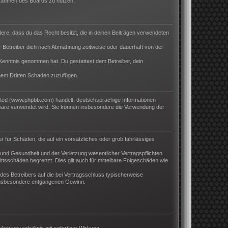
m Rahmen des Boards zu nutzen.
ndere, dass du das Recht besitzt, die in deinen Beiträgen verwendeten
 Betreiber dich nach Abmahnung zeitweise oder dauerhaft von der
ur Kenntnis genommen hat. Du gestattest dem Betreiber, dein
inem Dritten Schaden zuzufügen.
ited (www.phpbb.com) handelt; deutschsprachige Informationen
tware verwendet wird. Sie können insbesondere die Verwendung der
r für Schäden, die auf ein vorsätzliches oder grob fahrlässiges
und Gesundheit und der Verletzung wesentlicher Vertragspflichten
ttsschäden begrenzt. Dies gilt auch für mittelbare Folgeschäden wie
es Betreibers auf die bei Vertragsschluss typischerweise
 insbesondere entgangenen Gewinn.