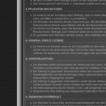
Mit dem Erstellen eines Beitrags erteilst du dem Betreiber ein
Das Nutzungsrecht nach Punkt 2, Unterpunkt a bleibt auch na
3. PFLICHTEN DES NUTZERS
Du erklärst mit der Erstellung eines Beitrags, dass er keine In
Links und Bilder zu setzen bzw. zu verwenden.
Der Betreiber des Boards übt das Hausrecht aus. Bei Verstöße
Nutzung dieses Boards ausschließen und dir ein Hausverbot ert
Du nimmst zur Kenntnis, dass der Betreiber keine Verantwortung 
Benutzerkonto, Beiträge und Funktionen jederzeit zu löschen o
Du gestattest dem Betreiber darüber hinaus, deine Beiträge ab
4. GENERAL PUBLIC LICENSE
Du nimmst zur Kenntnis, dass es sich bei phpBB um eine unter 
werden durch die deutschsprachige Community unter www.phpbb.
Software für bestimmte Zwecke nicht untersagen oder auf Inhal
5. GEWÄHRLEISTUNG
Der Betreiber haftet mit Ausnahme der Verletzung von Leben, Kör
Verhalten zurückzuführen sind. Dies gilt auch für mittelbare 
Die Haftung ist gegenüber Verbrauchern außer bei vorsätzliche
(Kardinalpflichten) auf die bei Vertragsschluss typischerweis
insbesondere entgangenen Gewinn.
Die Haftung ist gegenüber Unternehmern außer bei der Verletzu
vorhersehbaren Schäden und im Übrigen der Höhe nach auf die 
Die Haftungsbegrenzung der Absätze a bis c gilt sinngemäß auch
Ansprüche für eine Haftung aus zwingendem nationalem Recht b
6. ÄNDERUNGSVORBEHALT
Der Betreiber ist berechtigt, die Nutzungsbedingungen und die 