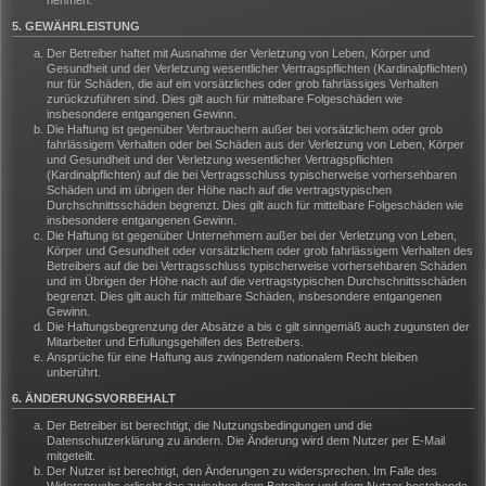
nehmen.
5. GEWÄHRLEISTUNG
Der Betreiber haftet mit Ausnahme der Verletzung von Leben, Körper und
Gesundheit und der Verletzung wesentlicher Vertragspflichten (Kardinalpflichten)
nur für Schäden, die auf ein vorsätzliches oder grob fahrlässiges Verhalten
zurückzuführen sind. Dies gilt auch für mittelbare Folgeschäden wie
insbesondere entgangenen Gewinn.
Die Haftung ist gegenüber Verbrauchern außer bei vorsätzlichem oder grob
fahrlässigem Verhalten oder bei Schäden aus der Verletzung von Leben, Körper
und Gesundheit und der Verletzung wesentlicher Vertragspflichten
(Kardinalpflichten) auf die bei Vertragsschluss typischerweise vorhersehbaren
Schäden und im übrigen der Höhe nach auf die vertragstypischen
Durchschnittsschäden begrenzt. Dies gilt auch für mittelbare Folgeschäden wie
insbesondere entgangenen Gewinn.
Die Haftung ist gegenüber Unternehmern außer bei der Verletzung von Leben,
Körper und Gesundheit oder vorsätzlichem oder grob fahrlässigem Verhalten des
Betreibers auf die bei Vertragsschluss typischerweise vorhersehbaren Schäden
und im Übrigen der Höhe nach auf die vertragstypischen Durchschnittsschäden
begrenzt. Dies gilt auch für mittelbare Schäden, insbesondere entgangenen
Gewinn.
Die Haftungsbegrenzung der Absätze a bis c gilt sinngemäß auch zugunsten der
Mitarbeiter und Erfüllungsgehilfen des Betreibers.
Ansprüche für eine Haftung aus zwingendem nationalem Recht bleiben
unberührt.
6. ÄNDERUNGSVORBEHALT
Der Betreiber ist berechtigt, die Nutzungsbedingungen und die
Datenschutzerklärung zu ändern. Die Änderung wird dem Nutzer per E-Mail
mitgeteilt.
Der Nutzer ist berechtigt, den Änderungen zu widersprechen. Im Falle des
Widerspruchs erlischt das zwischen dem Betreiber und dem Nutzer bestehende