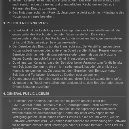
Mit dem Erstellen eines Beitrags erteilst du dem Betreiber ein einfaches, zeitlich
und räumlich unbeschränktes und unentgeltliches Recht, deinen Beitrag im
Rahmen des Boards zu nutzen.
Das Nutzungsrecht nach Punkt 2, Unterpunkt a bleibt auch nach Kündigung des
Nutzungsvertrages bestehen.
3. PFLICHTEN DES NUTZERS
Du erklärst mit der Erstellung eines Beitrags, dass er keine Inhalte enthält, die
gegen geltendes Recht oder die guten Sitten verstoßen. Du erklärst
insbesondere, dass du das Recht besitzt, die in deinen Beiträgen verwendeten
Links und Bilder zu setzen bzw. zu verwenden.
Der Betreiber des Boards übt das Hausrecht aus. Bei Verstößen gegen diese
Nutzungsbedingungen oder anderer im Board veröffentlichten Regeln kann der
Betreiber dich nach Abmahnung zeitweise oder dauerhaft von der Nutzung
dieses Boards ausschließen und dir ein Hausverbot erteilen.
Du nimmst zur Kenntnis, dass der Betreiber keine Verantwortung für die Inhalte
von Beiträgen übernimmt, die er nicht selbst erstellt hat oder die er nicht zur
Kenntnis genommen hat. Du gestattest dem Betreiber, dein Benutzerkonto,
Beiträge und Funktionen jederzeit zu löschen oder zu sperren.
Du gestattest dem Betreiber darüber hinaus, deine Beiträge abzuändern, sofern
sie gegen o. g. Regeln verstoßen oder geeignet sind, dem Betreiber oder einem
Dritten Schaden zuzufügen.
4. GENERAL PUBLIC LICENSE
Du nimmst zur Kenntnis, dass es sich bei phpBB um eine unter der „
GNU General Public License v2
“ (GPL) bereitgestellten Foren-Software von
phpBB Limited (www.phpbb.com) handelt; deutschsprachige Informationen
werden durch die deutschsprachige Community unter www.phpbb.de zur
Verfügung gestellt. Beide haben keinen Einfluss auf die Art und Weise, wie die
Software verwendet wird. Sie können insbesondere die Verwendung der Software
für bestimmte Zwecke nicht untersagen oder auf Inhalte fremder Foren Einfluss