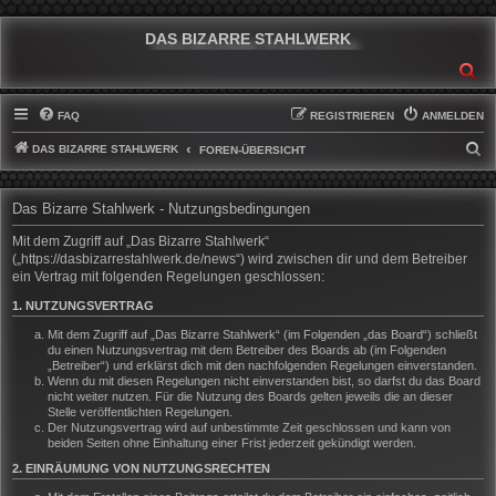
DAS BIZARRE STAHLWERK
SU
FAQ
REGISTRIEREN
ANMELDEN
DAS BIZARRE STAHLWERK
S
FOREN-ÜBERSICHT
U
C
Das Bizarre Stahlwerk - Nutzungsbedingungen
H
Mit dem Zugriff auf „Das Bizarre Stahlwerk“
E
(„https://dasbizarrestahlwerk.de/news“) wird zwischen dir und dem Betreiber
ein Vertrag mit folgenden Regelungen geschlossen:
1. NUTZUNGSVERTRAG
Mit dem Zugriff auf „Das Bizarre Stahlwerk“ (im Folgenden „das Board“) schließt
du einen Nutzungsvertrag mit dem Betreiber des Boards ab (im Folgenden
„Betreiber“) und erklärst dich mit den nachfolgenden Regelungen einverstanden.
Wenn du mit diesen Regelungen nicht einverstanden bist, so darfst du das Board
nicht weiter nutzen. Für die Nutzung des Boards gelten jeweils die an dieser
Stelle veröffentlichten Regelungen.
Der Nutzungsvertrag wird auf unbestimmte Zeit geschlossen und kann von
beiden Seiten ohne Einhaltung einer Frist jederzeit gekündigt werden.
2. EINRÄUMUNG VON NUTZUNGSRECHTEN