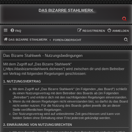
DAS BIZARRE STAHLWERK
SU
FAQ
REGISTRIEREN
ANMELDEN
DAS BIZARRE STAHLWERK
S
FOREN-ÜBERSICHT
U
C
Das Bizarre Stahlwerk - Nutzungsbedingungen
H
Mit dem Zugriff auf „Das Bizarre Stahlwerk“
E
(„https://dasbizarrestahlwerk.de/news“) wird zwischen dir und dem Betreiber
ein Vertrag mit folgenden Regelungen geschlossen:
1. NUTZUNGSVERTRAG
Mit dem Zugriff auf „Das Bizarre Stahlwerk“ (im Folgenden „das Board“) schließt
du einen Nutzungsvertrag mit dem Betreiber des Boards ab (im Folgenden
„Betreiber“) und erklärst dich mit den nachfolgenden Regelungen einverstanden.
Wenn du mit diesen Regelungen nicht einverstanden bist, so darfst du das Board
nicht weiter nutzen. Für die Nutzung des Boards gelten jeweils die an dieser
Stelle veröffentlichten Regelungen.
Der Nutzungsvertrag wird auf unbestimmte Zeit geschlossen und kann von
beiden Seiten ohne Einhaltung einer Frist jederzeit gekündigt werden.
2. EINRÄUMUNG VON NUTZUNGSRECHTEN