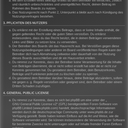
Mit dem Erstellen eines Beitrags erteilst du dem Betreiber ein einfaches, zeitlich
und räumlich unbeschränktes und unentgeltliches Recht, deinen Beitrag im
Rahmen des Boards zu nutzen.
Das Nutzungsrecht nach Punkt 2, Unterpunkt a bleibt auch nach Kündigung des
Nutzungsvertrages bestehen.
3. PFLICHTEN DES NUTZERS
Du erklärst mit der Erstellung eines Beitrags, dass er keine Inhalte enthält, die
gegen geltendes Recht oder die guten Sitten verstoßen. Du erklärst
insbesondere, dass du das Recht besitzt, die in deinen Beiträgen verwendeten
Links und Bilder zu setzen bzw. zu verwenden.
Der Betreiber des Boards übt das Hausrecht aus. Bei Verstößen gegen diese
Nutzungsbedingungen oder anderer im Board veröffentlichten Regeln kann der
Betreiber dich nach Abmahnung zeitweise oder dauerhaft von der Nutzung
dieses Boards ausschließen und dir ein Hausverbot erteilen.
Du nimmst zur Kenntnis, dass der Betreiber keine Verantwortung für die Inhalte
von Beiträgen übernimmt, die er nicht selbst erstellt hat oder die er nicht zur
Kenntnis genommen hat. Du gestattest dem Betreiber, dein Benutzerkonto,
Beiträge und Funktionen jederzeit zu löschen oder zu sperren.
Du gestattest dem Betreiber darüber hinaus, deine Beiträge abzuändern, sofern
sie gegen o. g. Regeln verstoßen oder geeignet sind, dem Betreiber oder einem
Dritten Schaden zuzufügen.
4. GENERAL PUBLIC LICENSE
Du nimmst zur Kenntnis, dass es sich bei phpBB um eine unter der „
GNU General Public License v2
“ (GPL) bereitgestellten Foren-Software von
phpBB Limited (www.phpbb.com) handelt; deutschsprachige Informationen
werden durch die deutschsprachige Community unter www.phpbb.de zur
Verfügung gestellt. Beide haben keinen Einfluss auf die Art und Weise, wie die
Software verwendet wird. Sie können insbesondere die Verwendung der Software
für bestimmte Zwecke nicht untersagen oder auf Inhalte fremder Foren Einfluss