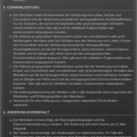
nehmen.
5. GEWÄHRLEISTUNG
Der Betreiber haftet mit Ausnahme der Verletzung von Leben, Körper und
Gesundheit und der Verletzung wesentlicher Vertragspflichten (Kardinalpflichten)
nur für Schäden, die auf ein vorsätzliches oder grob fahrlässiges Verhalten
zurückzuführen sind. Dies gilt auch für mittelbare Folgeschäden wie
insbesondere entgangenen Gewinn.
Die Haftung ist gegenüber Verbrauchern außer bei vorsätzlichem oder grob
fahrlässigem Verhalten oder bei Schäden aus der Verletzung von Leben, Körper
und Gesundheit und der Verletzung wesentlicher Vertragspflichten
(Kardinalpflichten) auf die bei Vertragsschluss typischerweise vorhersehbaren
Schäden und im übrigen der Höhe nach auf die vertragstypischen
Durchschnittsschäden begrenzt. Dies gilt auch für mittelbare Folgeschäden wie
insbesondere entgangenen Gewinn.
Die Haftung ist gegenüber Unternehmern außer bei der Verletzung von Leben,
Körper und Gesundheit oder vorsätzlichem oder grob fahrlässigem Verhalten des
Betreibers auf die bei Vertragsschluss typischerweise vorhersehbaren Schäden
und im Übrigen der Höhe nach auf die vertragstypischen Durchschnittsschäden
begrenzt. Dies gilt auch für mittelbare Schäden, insbesondere entgangenen
Gewinn.
Die Haftungsbegrenzung der Absätze a bis c gilt sinngemäß auch zugunsten der
Mitarbeiter und Erfüllungsgehilfen des Betreibers.
Ansprüche für eine Haftung aus zwingendem nationalem Recht bleiben
unberührt.
6. ÄNDERUNGSVORBEHALT
Der Betreiber ist berechtigt, die Nutzungsbedingungen und die
Datenschutzerklärung zu ändern. Die Änderung wird dem Nutzer per E-Mail
mitgeteilt.
Der Nutzer ist berechtigt, den Änderungen zu widersprechen. Im Falle des
Widerspruchs erlischt das zwischen dem Betreiber und dem Nutzer bestehende