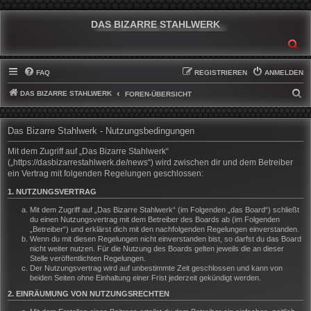
DAS BIZARRE STAHLWERK
SU
FAQ
REGISTRIEREN
ANMELDEN
DAS BIZARRE STAHLWERK
S
FOREN-ÜBERSICHT
U
C
Das Bizarre Stahlwerk - Nutzungsbedingungen
H
Mit dem Zugriff auf „Das Bizarre Stahlwerk“
E
(„https://dasbizarrestahlwerk.de/news“) wird zwischen dir und dem Betreiber
ein Vertrag mit folgenden Regelungen geschlossen:
1. NUTZUNGSVERTRAG
Mit dem Zugriff auf „Das Bizarre Stahlwerk“ (im Folgenden „das Board“) schließt
du einen Nutzungsvertrag mit dem Betreiber des Boards ab (im Folgenden
„Betreiber“) und erklärst dich mit den nachfolgenden Regelungen einverstanden.
Wenn du mit diesen Regelungen nicht einverstanden bist, so darfst du das Board
nicht weiter nutzen. Für die Nutzung des Boards gelten jeweils die an dieser
Stelle veröffentlichten Regelungen.
Der Nutzungsvertrag wird auf unbestimmte Zeit geschlossen und kann von
beiden Seiten ohne Einhaltung einer Frist jederzeit gekündigt werden.
2. EINRÄUMUNG VON NUTZUNGSRECHTEN