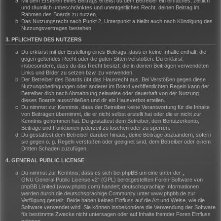
Mit dem Erstellen eines Beitrags erteilst du dem Betreiber ein einfaches, zeitlich
und räumlich unbeschränktes und unentgeltliches Recht, deinen Beitrag im
Rahmen des Boards zu nutzen.
Das Nutzungsrecht nach Punkt 2, Unterpunkt a bleibt auch nach Kündigung des
Nutzungsvertrages bestehen.
3. PFLICHTEN DES NUTZERS
Du erklärst mit der Erstellung eines Beitrags, dass er keine Inhalte enthält, die
gegen geltendes Recht oder die guten Sitten verstoßen. Du erklärst
insbesondere, dass du das Recht besitzt, die in deinen Beiträgen verwendeten
Links und Bilder zu setzen bzw. zu verwenden.
Der Betreiber des Boards übt das Hausrecht aus. Bei Verstößen gegen diese
Nutzungsbedingungen oder anderer im Board veröffentlichten Regeln kann der
Betreiber dich nach Abmahnung zeitweise oder dauerhaft von der Nutzung
dieses Boards ausschließen und dir ein Hausverbot erteilen.
Du nimmst zur Kenntnis, dass der Betreiber keine Verantwortung für die Inhalte
von Beiträgen übernimmt, die er nicht selbst erstellt hat oder die er nicht zur
Kenntnis genommen hat. Du gestattest dem Betreiber, dein Benutzerkonto,
Beiträge und Funktionen jederzeit zu löschen oder zu sperren.
Du gestattest dem Betreiber darüber hinaus, deine Beiträge abzuändern, sofern
sie gegen o. g. Regeln verstoßen oder geeignet sind, dem Betreiber oder einem
Dritten Schaden zuzufügen.
4. GENERAL PUBLIC LICENSE
Du nimmst zur Kenntnis, dass es sich bei phpBB um eine unter der „
GNU General Public License v2
“ (GPL) bereitgestellten Foren-Software von
phpBB Limited (www.phpbb.com) handelt; deutschsprachige Informationen
werden durch die deutschsprachige Community unter www.phpbb.de zur
Verfügung gestellt. Beide haben keinen Einfluss auf die Art und Weise, wie die
Software verwendet wird. Sie können insbesondere die Verwendung der Software
für bestimmte Zwecke nicht untersagen oder auf Inhalte fremder Foren Einfluss