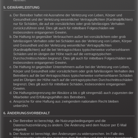
nehmen.
5. GEWÄHRLEISTUNG
Der Betreiber haftet mit Ausnahme der Verletzung von Leben, Körper und
Gesundheit und der Verletzung wesentlicher Vertragspflichten (Kardinalpflichten)
nur für Schäden, die auf ein vorsätzliches oder grob fahrlässiges Verhalten
zurückzuführen sind. Dies gilt auch für mittelbare Folgeschäden wie
insbesondere entgangenen Gewinn.
Die Haftung ist gegenüber Verbrauchern außer bei vorsätzlichem oder grob
fahrlässigem Verhalten oder bei Schäden aus der Verletzung von Leben, Körper
und Gesundheit und der Verletzung wesentlicher Vertragspflichten
(Kardinalpflichten) auf die bei Vertragsschluss typischerweise vorhersehbaren
Schäden und im übrigen der Höhe nach auf die vertragstypischen
Durchschnittsschäden begrenzt. Dies gilt auch für mittelbare Folgeschäden wie
insbesondere entgangenen Gewinn.
Die Haftung ist gegenüber Unternehmern außer bei der Verletzung von Leben,
Körper und Gesundheit oder vorsätzlichem oder grob fahrlässigem Verhalten des
Betreibers auf die bei Vertragsschluss typischerweise vorhersehbaren Schäden
und im Übrigen der Höhe nach auf die vertragstypischen Durchschnittsschäden
begrenzt. Dies gilt auch für mittelbare Schäden, insbesondere entgangenen
Gewinn.
Die Haftungsbegrenzung der Absätze a bis c gilt sinngemäß auch zugunsten der
Mitarbeiter und Erfüllungsgehilfen des Betreibers.
Ansprüche für eine Haftung aus zwingendem nationalem Recht bleiben
unberührt.
6. ÄNDERUNGSVORBEHALT
Der Betreiber ist berechtigt, die Nutzungsbedingungen und die
Datenschutzerklärung zu ändern. Die Änderung wird dem Nutzer per E-Mail
mitgeteilt.
Der Nutzer ist berechtigt, den Änderungen zu widersprechen. Im Falle des
Widerspruchs erlischt das zwischen dem Betreiber und dem Nutzer bestehende