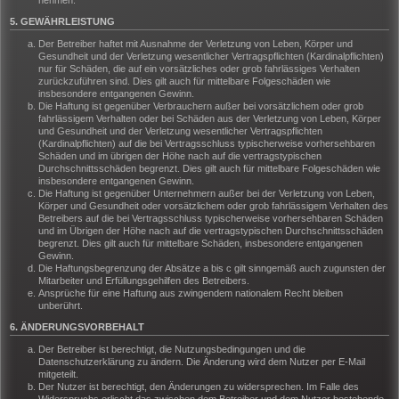
nehmen.
5. GEWÄHRLEISTUNG
Der Betreiber haftet mit Ausnahme der Verletzung von Leben, Körper und
Gesundheit und der Verletzung wesentlicher Vertragspflichten (Kardinalpflichten)
nur für Schäden, die auf ein vorsätzliches oder grob fahrlässiges Verhalten
zurückzuführen sind. Dies gilt auch für mittelbare Folgeschäden wie
insbesondere entgangenen Gewinn.
Die Haftung ist gegenüber Verbrauchern außer bei vorsätzlichem oder grob
fahrlässigem Verhalten oder bei Schäden aus der Verletzung von Leben, Körper
und Gesundheit und der Verletzung wesentlicher Vertragspflichten
(Kardinalpflichten) auf die bei Vertragsschluss typischerweise vorhersehbaren
Schäden und im übrigen der Höhe nach auf die vertragstypischen
Durchschnittsschäden begrenzt. Dies gilt auch für mittelbare Folgeschäden wie
insbesondere entgangenen Gewinn.
Die Haftung ist gegenüber Unternehmern außer bei der Verletzung von Leben,
Körper und Gesundheit oder vorsätzlichem oder grob fahrlässigem Verhalten des
Betreibers auf die bei Vertragsschluss typischerweise vorhersehbaren Schäden
und im Übrigen der Höhe nach auf die vertragstypischen Durchschnittsschäden
begrenzt. Dies gilt auch für mittelbare Schäden, insbesondere entgangenen
Gewinn.
Die Haftungsbegrenzung der Absätze a bis c gilt sinngemäß auch zugunsten der
Mitarbeiter und Erfüllungsgehilfen des Betreibers.
Ansprüche für eine Haftung aus zwingendem nationalem Recht bleiben
unberührt.
6. ÄNDERUNGSVORBEHALT
Der Betreiber ist berechtigt, die Nutzungsbedingungen und die
Datenschutzerklärung zu ändern. Die Änderung wird dem Nutzer per E-Mail
mitgeteilt.
Der Nutzer ist berechtigt, den Änderungen zu widersprechen. Im Falle des
Widerspruchs erlischt das zwischen dem Betreiber und dem Nutzer bestehende