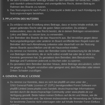
Mit dem Erstellen eines Beitrags erteilst du dem Betreiber ein einfaches, zeitlich
und räumlich unbeschränktes und unentgeltliches Recht, deinen Beitrag im
Rahmen des Boards zu nutzen.
Das Nutzungsrecht nach Punkt 2, Unterpunkt a bleibt auch nach Kündigung des
Nutzungsvertrages bestehen.
3. PFLICHTEN DES NUTZERS
Du erklärst mit der Erstellung eines Beitrags, dass er keine Inhalte enthält, die
gegen geltendes Recht oder die guten Sitten verstoßen. Du erklärst
insbesondere, dass du das Recht besitzt, die in deinen Beiträgen verwendeten
Links und Bilder zu setzen bzw. zu verwenden.
Der Betreiber des Boards übt das Hausrecht aus. Bei Verstößen gegen diese
Nutzungsbedingungen oder anderer im Board veröffentlichten Regeln kann der
Betreiber dich nach Abmahnung zeitweise oder dauerhaft von der Nutzung
dieses Boards ausschließen und dir ein Hausverbot erteilen.
Du nimmst zur Kenntnis, dass der Betreiber keine Verantwortung für die Inhalte
von Beiträgen übernimmt, die er nicht selbst erstellt hat oder die er nicht zur
Kenntnis genommen hat. Du gestattest dem Betreiber, dein Benutzerkonto,
Beiträge und Funktionen jederzeit zu löschen oder zu sperren.
Du gestattest dem Betreiber darüber hinaus, deine Beiträge abzuändern, sofern
sie gegen o. g. Regeln verstoßen oder geeignet sind, dem Betreiber oder einem
Dritten Schaden zuzufügen.
4. GENERAL PUBLIC LICENSE
Du nimmst zur Kenntnis, dass es sich bei phpBB um eine unter der „
GNU General Public License v2
“ (GPL) bereitgestellten Foren-Software von
phpBB Limited (www.phpbb.com) handelt; deutschsprachige Informationen
werden durch die deutschsprachige Community unter www.phpbb.de zur
Verfügung gestellt. Beide haben keinen Einfluss auf die Art und Weise, wie die
Software verwendet wird. Sie können insbesondere die Verwendung der Software
für bestimmte Zwecke nicht untersagen oder auf Inhalte fremder Foren Einfluss