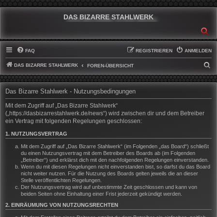
DAS BIZARRE STAHLWERK
SU
FAQ
REGISTRIEREN
ANMELDEN
DAS BIZARRE STAHLWERK
S
FOREN-ÜBERSICHT
U
C
Das Bizarre Stahlwerk - Nutzungsbedingungen
H
Mit dem Zugriff auf „Das Bizarre Stahlwerk“
E
(„https://dasbizarrestahlwerk.de/news“) wird zwischen dir und dem Betreiber
ein Vertrag mit folgenden Regelungen geschlossen:
1. NUTZUNGSVERTRAG
Mit dem Zugriff auf „Das Bizarre Stahlwerk“ (im Folgenden „das Board“) schließt
du einen Nutzungsvertrag mit dem Betreiber des Boards ab (im Folgenden
„Betreiber“) und erklärst dich mit den nachfolgenden Regelungen einverstanden.
Wenn du mit diesen Regelungen nicht einverstanden bist, so darfst du das Board
nicht weiter nutzen. Für die Nutzung des Boards gelten jeweils die an dieser
Stelle veröffentlichten Regelungen.
Der Nutzungsvertrag wird auf unbestimmte Zeit geschlossen und kann von
beiden Seiten ohne Einhaltung einer Frist jederzeit gekündigt werden.
2. EINRÄUMUNG VON NUTZUNGSRECHTEN