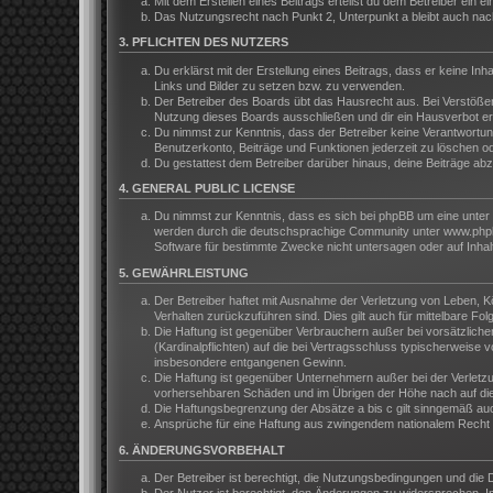
Mit dem Erstellen eines Beitrags erteilst du dem Betreiber ein
Das Nutzungsrecht nach Punkt 2, Unterpunkt a bleibt auch na
3. PFLICHTEN DES NUTZERS
Du erklärst mit der Erstellung eines Beitrags, dass er keine In
Links und Bilder zu setzen bzw. zu verwenden.
Der Betreiber des Boards übt das Hausrecht aus. Bei Verstöße
Nutzung dieses Boards ausschließen und dir ein Hausverbot ert
Du nimmst zur Kenntnis, dass der Betreiber keine Verantwortung 
Benutzerkonto, Beiträge und Funktionen jederzeit zu löschen o
Du gestattest dem Betreiber darüber hinaus, deine Beiträge ab
4. GENERAL PUBLIC LICENSE
Du nimmst zur Kenntnis, dass es sich bei phpBB um eine unter 
werden durch die deutschsprachige Community unter www.phpbb.
Software für bestimmte Zwecke nicht untersagen oder auf Inhal
5. GEWÄHRLEISTUNG
Der Betreiber haftet mit Ausnahme der Verletzung von Leben, Kör
Verhalten zurückzuführen sind. Dies gilt auch für mittelbare 
Die Haftung ist gegenüber Verbrauchern außer bei vorsätzliche
(Kardinalpflichten) auf die bei Vertragsschluss typischerweis
insbesondere entgangenen Gewinn.
Die Haftung ist gegenüber Unternehmern außer bei der Verletzu
vorhersehbaren Schäden und im Übrigen der Höhe nach auf die 
Die Haftungsbegrenzung der Absätze a bis c gilt sinngemäß auch
Ansprüche für eine Haftung aus zwingendem nationalem Recht b
6. ÄNDERUNGSVORBEHALT
Der Betreiber ist berechtigt, die Nutzungsbedingungen und die 