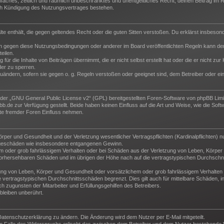
 einfaches, zeitlich und räumlich unbeschränktes und unentgeltliches Recht, deinen Beitrag i
ch Kündigung des Nutzungsvertrages bestehen.
halte enthält, die gegen geltendes Recht oder die guten Sitten verstoßen. Du erklärst insbeso
n gegen diese Nutzungsbedingungen oder anderer im Board veröffentlichten Regeln kann der
eilen.
für die Inhalte von Beiträgen übernimmt, die er nicht selbst erstellt hat oder die er nicht z
der zu sperren.
zuändern, sofern sie gegen o. g. Regeln verstoßen oder geeignet sind, dem Betreiber oder e
der „
GNU General Public License v2
“ (GPL) bereitgestellten Foren-Software von phpBB Lim
de zur Verfügung gestellt. Beide haben keinen Einfluss auf die Art und Weise, wie die Sof
te fremder Foren Einfluss nehmen.
per und Gesundheit und der Verletzung wesentlicher Vertragspflichten (Kardinalpflichten) nu
Folgeschäden wie insbesondere entgangenen Gewinn.
m oder grob fahrlässigem Verhalten oder bei Schäden aus der Verletzung von Leben, Körper 
e vorhersehbaren Schäden und im übrigen der Höhe nach auf die vertragstypischen Durchschni
ng von Leben, Körper und Gesundheit oder vorsätzlichem oder grob fahrlässigem Verhalten d
vertragstypischen Durchschnittsschäden begrenzt. Dies gilt auch für mittelbare Schäden,
 zugunsten der Mitarbeiter und Erfüllungsgehilfen des Betreibers.
leiben unberührt.
Datenschutzerklärung zu ändern. Die Änderung wird dem Nutzer per E-Mail mitgeteilt.