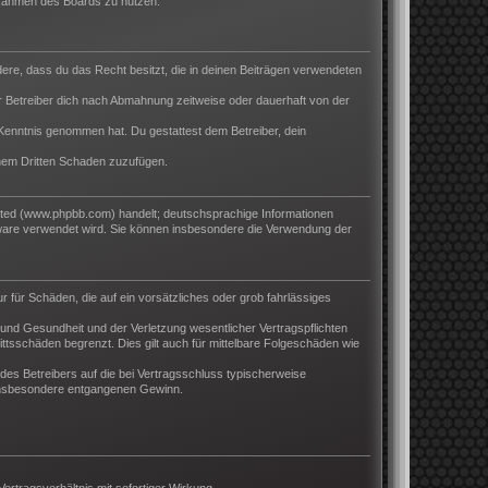
m Rahmen des Boards zu nutzen.
ndere, dass du das Recht besitzt, die in deinen Beiträgen verwendeten
 Betreiber dich nach Abmahnung zeitweise oder dauerhaft von der
ur Kenntnis genommen hat. Du gestattest dem Betreiber, dein
inem Dritten Schaden zuzufügen.
ited (www.phpbb.com) handelt; deutschsprachige Informationen
tware verwendet wird. Sie können insbesondere die Verwendung der
r für Schäden, die auf ein vorsätzliches oder grob fahrlässiges
und Gesundheit und der Verletzung wesentlicher Vertragspflichten
ttsschäden begrenzt. Dies gilt auch für mittelbare Folgeschäden wie
es Betreibers auf die bei Vertragsschluss typischerweise
 insbesondere entgangenen Gewinn.