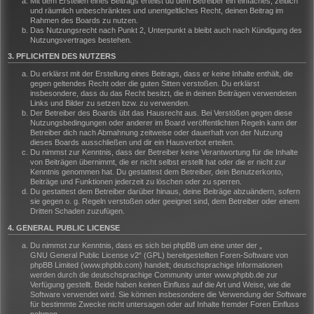
Mit dem Erstellen eines Beitrags erteilst du dem Betreiber ein einfaches, zeitlich
und räumlich unbeschränktes und unentgeltliches Recht, deinen Beitrag im
Rahmen des Boards zu nutzen.
Das Nutzungsrecht nach Punkt 2, Unterpunkt a bleibt auch nach Kündigung des
Nutzungsvertrages bestehen.
3. PFLICHTEN DES NUTZERS
Du erklärst mit der Erstellung eines Beitrags, dass er keine Inhalte enthält, die
gegen geltendes Recht oder die guten Sitten verstoßen. Du erklärst
insbesondere, dass du das Recht besitzt, die in deinen Beiträgen verwendeten
Links und Bilder zu setzen bzw. zu verwenden.
Der Betreiber des Boards übt das Hausrecht aus. Bei Verstößen gegen diese
Nutzungsbedingungen oder anderer im Board veröffentlichten Regeln kann der
Betreiber dich nach Abmahnung zeitweise oder dauerhaft von der Nutzung
dieses Boards ausschließen und dir ein Hausverbot erteilen.
Du nimmst zur Kenntnis, dass der Betreiber keine Verantwortung für die Inhalte
von Beiträgen übernimmt, die er nicht selbst erstellt hat oder die er nicht zur
Kenntnis genommen hat. Du gestattest dem Betreiber, dein Benutzerkonto,
Beiträge und Funktionen jederzeit zu löschen oder zu sperren.
Du gestattest dem Betreiber darüber hinaus, deine Beiträge abzuändern, sofern
sie gegen o. g. Regeln verstoßen oder geeignet sind, dem Betreiber oder einem
Dritten Schaden zuzufügen.
4. GENERAL PUBLIC LICENSE
Du nimmst zur Kenntnis, dass es sich bei phpBB um eine unter der „
GNU General Public License v2
“ (GPL) bereitgestellten Foren-Software von
phpBB Limited (www.phpbb.com) handelt; deutschsprachige Informationen
werden durch die deutschsprachige Community unter www.phpbb.de zur
Verfügung gestellt. Beide haben keinen Einfluss auf die Art und Weise, wie die
Software verwendet wird. Sie können insbesondere die Verwendung der Software
für bestimmte Zwecke nicht untersagen oder auf Inhalte fremder Foren Einfluss