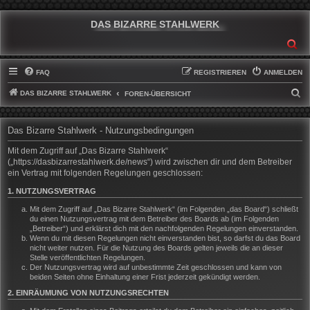
DAS BIZARRE STAHLWERK
SU
FAQ
REGISTRIEREN
ANMELDEN
DAS BIZARRE STAHLWERK
S
FOREN-ÜBERSICHT
U
C
Das Bizarre Stahlwerk - Nutzungsbedingungen
H
Mit dem Zugriff auf „Das Bizarre Stahlwerk“
E
(„https://dasbizarrestahlwerk.de/news“) wird zwischen dir und dem Betreiber
ein Vertrag mit folgenden Regelungen geschlossen:
1. NUTZUNGSVERTRAG
Mit dem Zugriff auf „Das Bizarre Stahlwerk“ (im Folgenden „das Board“) schließt
du einen Nutzungsvertrag mit dem Betreiber des Boards ab (im Folgenden
„Betreiber“) und erklärst dich mit den nachfolgenden Regelungen einverstanden.
Wenn du mit diesen Regelungen nicht einverstanden bist, so darfst du das Board
nicht weiter nutzen. Für die Nutzung des Boards gelten jeweils die an dieser
Stelle veröffentlichten Regelungen.
Der Nutzungsvertrag wird auf unbestimmte Zeit geschlossen und kann von
beiden Seiten ohne Einhaltung einer Frist jederzeit gekündigt werden.
2. EINRÄUMUNG VON NUTZUNGSRECHTEN