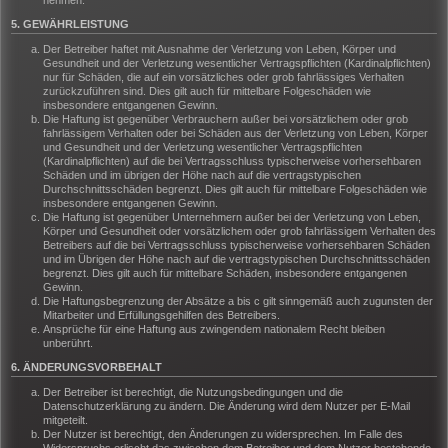
nehmen.
5. GEWÄHRLEISTUNG
Der Betreiber haftet mit Ausnahme der Verletzung von Leben, Körper und
Gesundheit und der Verletzung wesentlicher Vertragspflichten (Kardinalpflichten)
nur für Schäden, die auf ein vorsätzliches oder grob fahrlässiges Verhalten
zurückzuführen sind. Dies gilt auch für mittelbare Folgeschäden wie
insbesondere entgangenen Gewinn.
Die Haftung ist gegenüber Verbrauchern außer bei vorsätzlichem oder grob
fahrlässigem Verhalten oder bei Schäden aus der Verletzung von Leben, Körper
und Gesundheit und der Verletzung wesentlicher Vertragspflichten
(Kardinalpflichten) auf die bei Vertragsschluss typischerweise vorhersehbaren
Schäden und im übrigen der Höhe nach auf die vertragstypischen
Durchschnittsschäden begrenzt. Dies gilt auch für mittelbare Folgeschäden wie
insbesondere entgangenen Gewinn.
Die Haftung ist gegenüber Unternehmern außer bei der Verletzung von Leben,
Körper und Gesundheit oder vorsätzlichem oder grob fahrlässigem Verhalten des
Betreibers auf die bei Vertragsschluss typischerweise vorhersehbaren Schäden
und im Übrigen der Höhe nach auf die vertragstypischen Durchschnittsschäden
begrenzt. Dies gilt auch für mittelbare Schäden, insbesondere entgangenen
Gewinn.
Die Haftungsbegrenzung der Absätze a bis c gilt sinngemäß auch zugunsten der
Mitarbeiter und Erfüllungsgehilfen des Betreibers.
Ansprüche für eine Haftung aus zwingendem nationalem Recht bleiben
unberührt.
6. ÄNDERUNGSVORBEHALT
Der Betreiber ist berechtigt, die Nutzungsbedingungen und die
Datenschutzerklärung zu ändern. Die Änderung wird dem Nutzer per E-Mail
mitgeteilt.
Der Nutzer ist berechtigt, den Änderungen zu widersprechen. Im Falle des
Widerspruchs erlischt das zwischen dem Betreiber und dem Nutzer bestehende