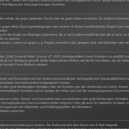
 einfaches, zeitlich und räumlich unbeschränktes und unentgeltliches Recht, deinen Beitrag i
ch Kündigung des Nutzungsvertrages bestehen.
halte enthält, die gegen geltendes Recht oder die guten Sitten verstoßen. Du erklärst insbeso
n gegen diese Nutzungsbedingungen oder anderer im Board veröffentlichten Regeln kann der
eilen.
für die Inhalte von Beiträgen übernimmt, die er nicht selbst erstellt hat oder die er nicht z
der zu sperren.
zuändern, sofern sie gegen o. g. Regeln verstoßen oder geeignet sind, dem Betreiber oder e
der „
GNU General Public License v2
“ (GPL) bereitgestellten Foren-Software von phpBB Lim
de zur Verfügung gestellt. Beide haben keinen Einfluss auf die Art und Weise, wie die Sof
te fremder Foren Einfluss nehmen.
per und Gesundheit und der Verletzung wesentlicher Vertragspflichten (Kardinalpflichten) nu
Folgeschäden wie insbesondere entgangenen Gewinn.
m oder grob fahrlässigem Verhalten oder bei Schäden aus der Verletzung von Leben, Körper 
e vorhersehbaren Schäden und im übrigen der Höhe nach auf die vertragstypischen Durchschni
ng von Leben, Körper und Gesundheit oder vorsätzlichem oder grob fahrlässigem Verhalten d
vertragstypischen Durchschnittsschäden begrenzt. Dies gilt auch für mittelbare Schäden,
 zugunsten der Mitarbeiter und Erfüllungsgehilfen des Betreibers.
leiben unberührt.
Datenschutzerklärung zu ändern. Die Änderung wird dem Nutzer per E-Mail mitgeteilt.