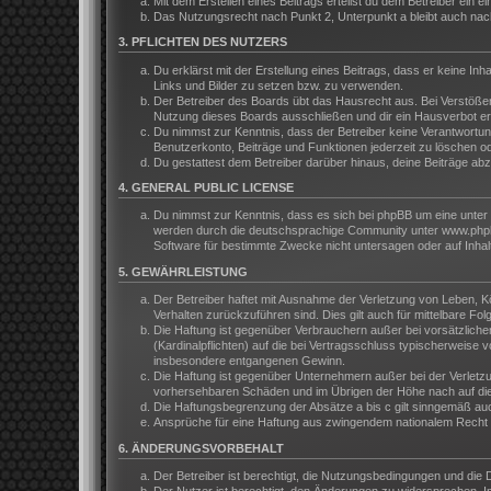
Mit dem Erstellen eines Beitrags erteilst du dem Betreiber ein
Das Nutzungsrecht nach Punkt 2, Unterpunkt a bleibt auch na
3. PFLICHTEN DES NUTZERS
Du erklärst mit der Erstellung eines Beitrags, dass er keine In
Links und Bilder zu setzen bzw. zu verwenden.
Der Betreiber des Boards übt das Hausrecht aus. Bei Verstöße
Nutzung dieses Boards ausschließen und dir ein Hausverbot ert
Du nimmst zur Kenntnis, dass der Betreiber keine Verantwortung 
Benutzerkonto, Beiträge und Funktionen jederzeit zu löschen o
Du gestattest dem Betreiber darüber hinaus, deine Beiträge ab
4. GENERAL PUBLIC LICENSE
Du nimmst zur Kenntnis, dass es sich bei phpBB um eine unter 
werden durch die deutschsprachige Community unter www.phpbb.
Software für bestimmte Zwecke nicht untersagen oder auf Inhal
5. GEWÄHRLEISTUNG
Der Betreiber haftet mit Ausnahme der Verletzung von Leben, Kör
Verhalten zurückzuführen sind. Dies gilt auch für mittelbare 
Die Haftung ist gegenüber Verbrauchern außer bei vorsätzliche
(Kardinalpflichten) auf die bei Vertragsschluss typischerweis
insbesondere entgangenen Gewinn.
Die Haftung ist gegenüber Unternehmern außer bei der Verletzu
vorhersehbaren Schäden und im Übrigen der Höhe nach auf die 
Die Haftungsbegrenzung der Absätze a bis c gilt sinngemäß auch
Ansprüche für eine Haftung aus zwingendem nationalem Recht b
6. ÄNDERUNGSVORBEHALT
Der Betreiber ist berechtigt, die Nutzungsbedingungen und die 