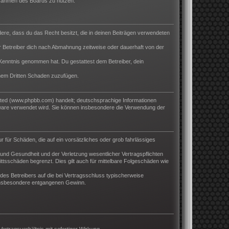
m Rahmen des Boards zu nutzen.
ndere, dass du das Recht besitzt, die in deinen Beiträgen verwendeten
 Betreiber dich nach Abmahnung zeitweise oder dauerhaft von der
ur Kenntnis genommen hat. Du gestattest dem Betreiber, dein
inem Dritten Schaden zuzufügen.
ited (www.phpbb.com) handelt; deutschsprachige Informationen
tware verwendet wird. Sie können insbesondere die Verwendung der
r für Schäden, die auf ein vorsätzliches oder grob fahrlässiges
und Gesundheit und der Verletzung wesentlicher Vertragspflichten
ttsschäden begrenzt. Dies gilt auch für mittelbare Folgeschäden wie
es Betreibers auf die bei Vertragsschluss typischerweise
 insbesondere entgangenen Gewinn.