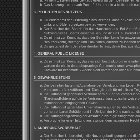
Mit dem Erstellen eines Beitrags erteilst du dem Betreiber ein
Das Nutzungsrecht nach Punkt 2, Unterpunkt a bleibt auch na
3. PFLICHTEN DES NUTZERS
Du erklärst mit der Erstellung eines Beitrags, dass er keine In
Links und Bilder zu setzen bzw. zu verwenden.
Der Betreiber des Boards übt das Hausrecht aus. Bei Verstöße
Nutzung dieses Boards ausschließen und dir ein Hausverbot ert
Du nimmst zur Kenntnis, dass der Betreiber keine Verantwortung 
Benutzerkonto, Beiträge und Funktionen jederzeit zu löschen o
Du gestattest dem Betreiber darüber hinaus, deine Beiträge ab
4. GENERAL PUBLIC LICENSE
Du nimmst zur Kenntnis, dass es sich bei phpBB um eine unter 
werden durch die deutschsprachige Community unter www.phpbb.
Software für bestimmte Zwecke nicht untersagen oder auf Inhal
5. GEWÄHRLEISTUNG
Der Betreiber haftet mit Ausnahme der Verletzung von Leben, Kör
Verhalten zurückzuführen sind. Dies gilt auch für mittelbare 
Die Haftung ist gegenüber Verbrauchern außer bei vorsätzliche
(Kardinalpflichten) auf die bei Vertragsschluss typischerweis
insbesondere entgangenen Gewinn.
Die Haftung ist gegenüber Unternehmern außer bei der Verletzu
vorhersehbaren Schäden und im Übrigen der Höhe nach auf die 
Die Haftungsbegrenzung der Absätze a bis c gilt sinngemäß auch
Ansprüche für eine Haftung aus zwingendem nationalem Recht b
6. ÄNDERUNGSVORBEHALT
Der Betreiber ist berechtigt, die Nutzungsbedingungen und die 