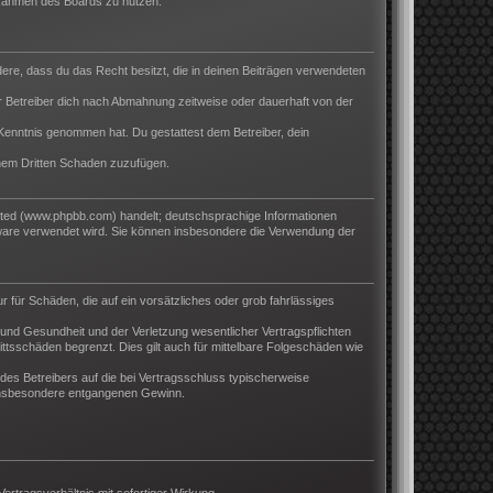
m Rahmen des Boards zu nutzen.
ndere, dass du das Recht besitzt, die in deinen Beiträgen verwendeten
 Betreiber dich nach Abmahnung zeitweise oder dauerhaft von der
ur Kenntnis genommen hat. Du gestattest dem Betreiber, dein
inem Dritten Schaden zuzufügen.
ited (www.phpbb.com) handelt; deutschsprachige Informationen
tware verwendet wird. Sie können insbesondere die Verwendung der
r für Schäden, die auf ein vorsätzliches oder grob fahrlässiges
und Gesundheit und der Verletzung wesentlicher Vertragspflichten
ttsschäden begrenzt. Dies gilt auch für mittelbare Folgeschäden wie
es Betreibers auf die bei Vertragsschluss typischerweise
 insbesondere entgangenen Gewinn.