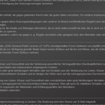
 einfaches, zeitlich und räumlich unbeschränktes und unentgeltliches Recht, deinen Beitrag i
ch Kündigung des Nutzungsvertrages bestehen.
halte enthält, die gegen geltendes Recht oder die guten Sitten verstoßen. Du erklärst insbeso
n gegen diese Nutzungsbedingungen oder anderer im Board veröffentlichten Regeln kann der
eilen.
für die Inhalte von Beiträgen übernimmt, die er nicht selbst erstellt hat oder die er nicht z
der zu sperren.
zuändern, sofern sie gegen o. g. Regeln verstoßen oder geeignet sind, dem Betreiber oder e
der „
GNU General Public License v2
“ (GPL) bereitgestellten Foren-Software von phpBB Lim
de zur Verfügung gestellt. Beide haben keinen Einfluss auf die Art und Weise, wie die Sof
te fremder Foren Einfluss nehmen.
per und Gesundheit und der Verletzung wesentlicher Vertragspflichten (Kardinalpflichten) nu
Folgeschäden wie insbesondere entgangenen Gewinn.
m oder grob fahrlässigem Verhalten oder bei Schäden aus der Verletzung von Leben, Körper 
e vorhersehbaren Schäden und im übrigen der Höhe nach auf die vertragstypischen Durchschni
ng von Leben, Körper und Gesundheit oder vorsätzlichem oder grob fahrlässigem Verhalten d
vertragstypischen Durchschnittsschäden begrenzt. Dies gilt auch für mittelbare Schäden,
 zugunsten der Mitarbeiter und Erfüllungsgehilfen des Betreibers.
leiben unberührt.
Datenschutzerklärung zu ändern. Die Änderung wird dem Nutzer per E-Mail mitgeteilt.