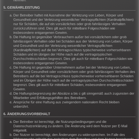
nehmen.
5. GEWÄHRLEISTUNG
Der Betreiber haftet mit Ausnahme der Verletzung von Leben, Körper und
Gesundheit und der Verletzung wesentlicher Vertragspflichten (Kardinalpflichten)
nur für Schäden, die auf ein vorsätzliches oder grob fahrlässiges Verhalten
zurückzuführen sind. Dies gilt auch für mittelbare Folgeschäden wie
insbesondere entgangenen Gewinn.
Die Haftung ist gegenüber Verbrauchern außer bei vorsätzlichem oder grob
fahrlässigem Verhalten oder bei Schäden aus der Verletzung von Leben, Körper
und Gesundheit und der Verletzung wesentlicher Vertragspflichten
(Kardinalpflichten) auf die bei Vertragsschluss typischerweise vorhersehbaren
Schäden und im übrigen der Höhe nach auf die vertragstypischen
Durchschnittsschäden begrenzt. Dies gilt auch für mittelbare Folgeschäden wie
insbesondere entgangenen Gewinn.
Die Haftung ist gegenüber Unternehmern außer bei der Verletzung von Leben,
Körper und Gesundheit oder vorsätzlichem oder grob fahrlässigem Verhalten des
Betreibers auf die bei Vertragsschluss typischerweise vorhersehbaren Schäden
und im Übrigen der Höhe nach auf die vertragstypischen Durchschnittsschäden
begrenzt. Dies gilt auch für mittelbare Schäden, insbesondere entgangenen
Gewinn.
Die Haftungsbegrenzung der Absätze a bis c gilt sinngemäß auch zugunsten der
Mitarbeiter und Erfüllungsgehilfen des Betreibers.
Ansprüche für eine Haftung aus zwingendem nationalem Recht bleiben
unberührt.
6. ÄNDERUNGSVORBEHALT
Der Betreiber ist berechtigt, die Nutzungsbedingungen und die
Datenschutzerklärung zu ändern. Die Änderung wird dem Nutzer per E-Mail
mitgeteilt.
Der Nutzer ist berechtigt, den Änderungen zu widersprechen. Im Falle des
Widerspruchs erlischt das zwischen dem Betreiber und dem Nutzer bestehende