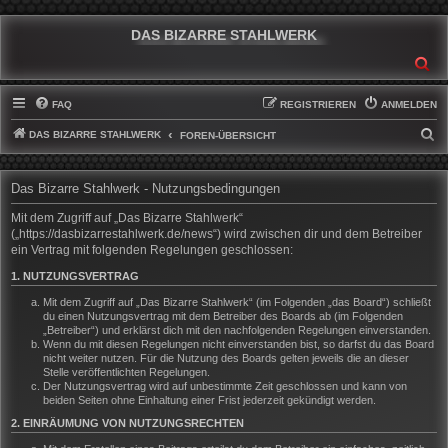
DAS BIZARRE STAHLWERK
SU
FAQ
REGISTRIEREN
ANMELDEN
DAS BIZARRE STAHLWERK
S
FOREN-ÜBERSICHT
U
C
Das Bizarre Stahlwerk - Nutzungsbedingungen
H
Mit dem Zugriff auf „Das Bizarre Stahlwerk“
E
(„https://dasbizarrestahlwerk.de/news“) wird zwischen dir und dem Betreiber
ein Vertrag mit folgenden Regelungen geschlossen:
1. NUTZUNGSVERTRAG
Mit dem Zugriff auf „Das Bizarre Stahlwerk“ (im Folgenden „das Board“) schließt
du einen Nutzungsvertrag mit dem Betreiber des Boards ab (im Folgenden
„Betreiber“) und erklärst dich mit den nachfolgenden Regelungen einverstanden.
Wenn du mit diesen Regelungen nicht einverstanden bist, so darfst du das Board
nicht weiter nutzen. Für die Nutzung des Boards gelten jeweils die an dieser
Stelle veröffentlichten Regelungen.
Der Nutzungsvertrag wird auf unbestimmte Zeit geschlossen und kann von
beiden Seiten ohne Einhaltung einer Frist jederzeit gekündigt werden.
2. EINRÄUMUNG VON NUTZUNGSRECHTEN