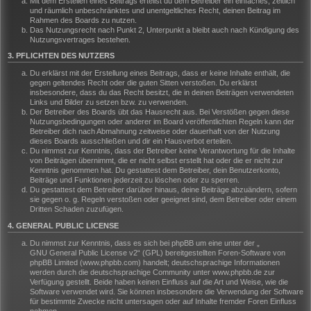
Mit dem Erstellen eines Beitrags erteilst du dem Betreiber ein einfaches, zeitlich
und räumlich unbeschränktes und unentgeltliches Recht, deinen Beitrag im
Rahmen des Boards zu nutzen.
Das Nutzungsrecht nach Punkt 2, Unterpunkt a bleibt auch nach Kündigung des
Nutzungsvertrages bestehen.
3. PFLICHTEN DES NUTZERS
Du erklärst mit der Erstellung eines Beitrags, dass er keine Inhalte enthält, die
gegen geltendes Recht oder die guten Sitten verstoßen. Du erklärst
insbesondere, dass du das Recht besitzt, die in deinen Beiträgen verwendeten
Links und Bilder zu setzen bzw. zu verwenden.
Der Betreiber des Boards übt das Hausrecht aus. Bei Verstößen gegen diese
Nutzungsbedingungen oder anderer im Board veröffentlichten Regeln kann der
Betreiber dich nach Abmahnung zeitweise oder dauerhaft von der Nutzung
dieses Boards ausschließen und dir ein Hausverbot erteilen.
Du nimmst zur Kenntnis, dass der Betreiber keine Verantwortung für die Inhalte
von Beiträgen übernimmt, die er nicht selbst erstellt hat oder die er nicht zur
Kenntnis genommen hat. Du gestattest dem Betreiber, dein Benutzerkonto,
Beiträge und Funktionen jederzeit zu löschen oder zu sperren.
Du gestattest dem Betreiber darüber hinaus, deine Beiträge abzuändern, sofern
sie gegen o. g. Regeln verstoßen oder geeignet sind, dem Betreiber oder einem
Dritten Schaden zuzufügen.
4. GENERAL PUBLIC LICENSE
Du nimmst zur Kenntnis, dass es sich bei phpBB um eine unter der „
GNU General Public License v2
“ (GPL) bereitgestellten Foren-Software von
phpBB Limited (www.phpbb.com) handelt; deutschsprachige Informationen
werden durch die deutschsprachige Community unter www.phpbb.de zur
Verfügung gestellt. Beide haben keinen Einfluss auf die Art und Weise, wie die
Software verwendet wird. Sie können insbesondere die Verwendung der Software
für bestimmte Zwecke nicht untersagen oder auf Inhalte fremder Foren Einfluss