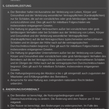
nehmen.
5. GEWÄHRLEISTUNG
Der Betreiber haftet mit Ausnahme der Verletzung von Leben, Körper und
Gesundheit und der Verletzung wesentlicher Vertragspflichten (Kardinalpflichten)
nur für Schäden, die auf ein vorsätzliches oder grob fahrlässiges Verhalten
zurückzuführen sind. Dies gilt auch für mittelbare Folgeschäden wie
insbesondere entgangenen Gewinn.
Die Haftung ist gegenüber Verbrauchern außer bei vorsätzlichem oder grob
fahrlässigem Verhalten oder bei Schäden aus der Verletzung von Leben, Körper
und Gesundheit und der Verletzung wesentlicher Vertragspflichten
(Kardinalpflichten) auf die bei Vertragsschluss typischerweise vorhersehbaren
Schäden und im übrigen der Höhe nach auf die vertragstypischen
Durchschnittsschäden begrenzt. Dies gilt auch für mittelbare Folgeschäden wie
insbesondere entgangenen Gewinn.
Die Haftung ist gegenüber Unternehmern außer bei der Verletzung von Leben,
Körper und Gesundheit oder vorsätzlichem oder grob fahrlässigem Verhalten des
Betreibers auf die bei Vertragsschluss typischerweise vorhersehbaren Schäden
und im Übrigen der Höhe nach auf die vertragstypischen Durchschnittsschäden
begrenzt. Dies gilt auch für mittelbare Schäden, insbesondere entgangenen
Gewinn.
Die Haftungsbegrenzung der Absätze a bis c gilt sinngemäß auch zugunsten der
Mitarbeiter und Erfüllungsgehilfen des Betreibers.
Ansprüche für eine Haftung aus zwingendem nationalem Recht bleiben
unberührt.
6. ÄNDERUNGSVORBEHALT
Der Betreiber ist berechtigt, die Nutzungsbedingungen und die
Datenschutzerklärung zu ändern. Die Änderung wird dem Nutzer per E-Mail
mitgeteilt.
Der Nutzer ist berechtigt, den Änderungen zu widersprechen. Im Falle des
Widerspruchs erlischt das zwischen dem Betreiber und dem Nutzer bestehende