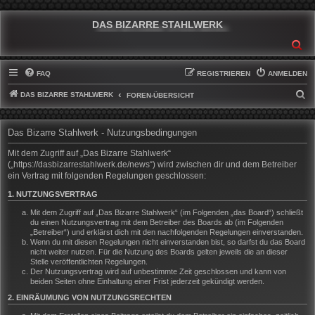
DAS BIZARRE STAHLWERK
SU
FAQ
REGISTRIEREN
ANMELDEN
DAS BIZARRE STAHLWERK
S
FOREN-ÜBERSICHT
U
C
Das Bizarre Stahlwerk - Nutzungsbedingungen
H
Mit dem Zugriff auf „Das Bizarre Stahlwerk“
E
(„https://dasbizarrestahlwerk.de/news“) wird zwischen dir und dem Betreiber
ein Vertrag mit folgenden Regelungen geschlossen:
1. NUTZUNGSVERTRAG
Mit dem Zugriff auf „Das Bizarre Stahlwerk“ (im Folgenden „das Board“) schließt
du einen Nutzungsvertrag mit dem Betreiber des Boards ab (im Folgenden
„Betreiber“) und erklärst dich mit den nachfolgenden Regelungen einverstanden.
Wenn du mit diesen Regelungen nicht einverstanden bist, so darfst du das Board
nicht weiter nutzen. Für die Nutzung des Boards gelten jeweils die an dieser
Stelle veröffentlichten Regelungen.
Der Nutzungsvertrag wird auf unbestimmte Zeit geschlossen und kann von
beiden Seiten ohne Einhaltung einer Frist jederzeit gekündigt werden.
2. EINRÄUMUNG VON NUTZUNGSRECHTEN