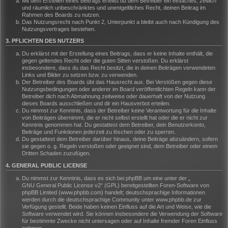
Mit dem Erstellen eines Beitrags erteilst du dem Betreiber ein einfaches, zeitlich
und räumlich unbeschränktes und unentgeltliches Recht, deinen Beitrag im
Rahmen des Boards zu nutzen.
Das Nutzungsrecht nach Punkt 2, Unterpunkt a bleibt auch nach Kündigung des
Nutzungsvertrages bestehen.
3. PFLICHTEN DES NUTZERS
Du erklärst mit der Erstellung eines Beitrags, dass er keine Inhalte enthält, die
gegen geltendes Recht oder die guten Sitten verstoßen. Du erklärst
insbesondere, dass du das Recht besitzt, die in deinen Beiträgen verwendeten
Links und Bilder zu setzen bzw. zu verwenden.
Der Betreiber des Boards übt das Hausrecht aus. Bei Verstößen gegen diese
Nutzungsbedingungen oder anderer im Board veröffentlichten Regeln kann der
Betreiber dich nach Abmahnung zeitweise oder dauerhaft von der Nutzung
dieses Boards ausschließen und dir ein Hausverbot erteilen.
Du nimmst zur Kenntnis, dass der Betreiber keine Verantwortung für die Inhalte
von Beiträgen übernimmt, die er nicht selbst erstellt hat oder die er nicht zur
Kenntnis genommen hat. Du gestattest dem Betreiber, dein Benutzerkonto,
Beiträge und Funktionen jederzeit zu löschen oder zu sperren.
Du gestattest dem Betreiber darüber hinaus, deine Beiträge abzuändern, sofern
sie gegen o. g. Regeln verstoßen oder geeignet sind, dem Betreiber oder einem
Dritten Schaden zuzufügen.
4. GENERAL PUBLIC LICENSE
Du nimmst zur Kenntnis, dass es sich bei phpBB um eine unter der „
GNU General Public License v2
“ (GPL) bereitgestellten Foren-Software von
phpBB Limited (www.phpbb.com) handelt; deutschsprachige Informationen
werden durch die deutschsprachige Community unter www.phpbb.de zur
Verfügung gestellt. Beide haben keinen Einfluss auf die Art und Weise, wie die
Software verwendet wird. Sie können insbesondere die Verwendung der Software
für bestimmte Zwecke nicht untersagen oder auf Inhalte fremder Foren Einfluss