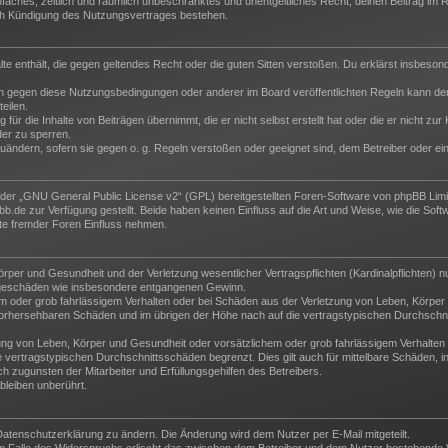
 einfaches, zeitlich und räumlich unbeschränktes und unentgeltliches Recht, deinen Beitrag i
ch Kündigung des Nutzungsvertrages bestehen.
halte enthält, die gegen geltendes Recht oder die guten Sitten verstoßen. Du erklärst insbeso
n gegen diese Nutzungsbedingungen oder anderer im Board veröffentlichten Regeln kann der
eilen.
für die Inhalte von Beiträgen übernimmt, die er nicht selbst erstellt hat oder die er nicht z
der zu sperren.
zuändern, sofern sie gegen o. g. Regeln verstoßen oder geeignet sind, dem Betreiber oder e
der „
GNU General Public License v2
“ (GPL) bereitgestellten Foren-Software von phpBB Lim
de zur Verfügung gestellt. Beide haben keinen Einfluss auf die Art und Weise, wie die Sof
te fremder Foren Einfluss nehmen.
per und Gesundheit und der Verletzung wesentlicher Vertragspflichten (Kardinalpflichten) nu
Folgeschäden wie insbesondere entgangenen Gewinn.
m oder grob fahrlässigem Verhalten oder bei Schäden aus der Verletzung von Leben, Körper 
e vorhersehbaren Schäden und im übrigen der Höhe nach auf die vertragstypischen Durchschni
ng von Leben, Körper und Gesundheit oder vorsätzlichem oder grob fahrlässigem Verhalten d
vertragstypischen Durchschnittsschäden begrenzt. Dies gilt auch für mittelbare Schäden,
 zugunsten der Mitarbeiter und Erfüllungsgehilfen des Betreibers.
leiben unberührt.
Datenschutzerklärung zu ändern. Die Änderung wird dem Nutzer per E-Mail mitgeteilt.