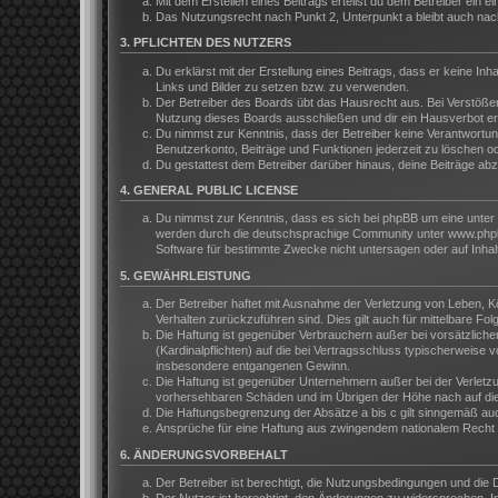
Mit dem Erstellen eines Beitrags erteilst du dem Betreiber ein
Das Nutzungsrecht nach Punkt 2, Unterpunkt a bleibt auch na
3. PFLICHTEN DES NUTZERS
Du erklärst mit der Erstellung eines Beitrags, dass er keine In
Links und Bilder zu setzen bzw. zu verwenden.
Der Betreiber des Boards übt das Hausrecht aus. Bei Verstöße
Nutzung dieses Boards ausschließen und dir ein Hausverbot ert
Du nimmst zur Kenntnis, dass der Betreiber keine Verantwortung 
Benutzerkonto, Beiträge und Funktionen jederzeit zu löschen o
Du gestattest dem Betreiber darüber hinaus, deine Beiträge ab
4. GENERAL PUBLIC LICENSE
Du nimmst zur Kenntnis, dass es sich bei phpBB um eine unter 
werden durch die deutschsprachige Community unter www.phpbb.
Software für bestimmte Zwecke nicht untersagen oder auf Inhal
5. GEWÄHRLEISTUNG
Der Betreiber haftet mit Ausnahme der Verletzung von Leben, Kör
Verhalten zurückzuführen sind. Dies gilt auch für mittelbare 
Die Haftung ist gegenüber Verbrauchern außer bei vorsätzliche
(Kardinalpflichten) auf die bei Vertragsschluss typischerweis
insbesondere entgangenen Gewinn.
Die Haftung ist gegenüber Unternehmern außer bei der Verletzu
vorhersehbaren Schäden und im Übrigen der Höhe nach auf die 
Die Haftungsbegrenzung der Absätze a bis c gilt sinngemäß auch
Ansprüche für eine Haftung aus zwingendem nationalem Recht b
6. ÄNDERUNGSVORBEHALT
Der Betreiber ist berechtigt, die Nutzungsbedingungen und die 