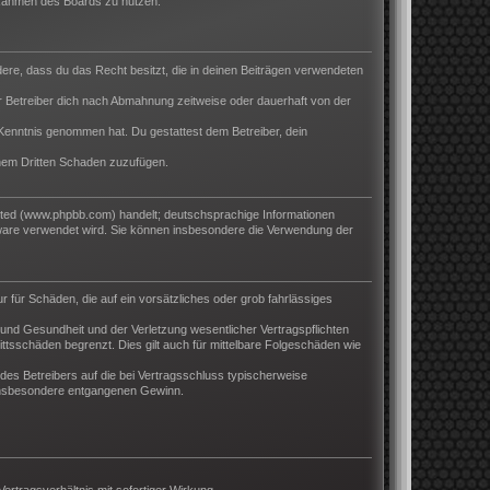
m Rahmen des Boards zu nutzen.
ndere, dass du das Recht besitzt, die in deinen Beiträgen verwendeten
 Betreiber dich nach Abmahnung zeitweise oder dauerhaft von der
ur Kenntnis genommen hat. Du gestattest dem Betreiber, dein
inem Dritten Schaden zuzufügen.
ited (www.phpbb.com) handelt; deutschsprachige Informationen
tware verwendet wird. Sie können insbesondere die Verwendung der
r für Schäden, die auf ein vorsätzliches oder grob fahrlässiges
und Gesundheit und der Verletzung wesentlicher Vertragspflichten
ttsschäden begrenzt. Dies gilt auch für mittelbare Folgeschäden wie
es Betreibers auf die bei Vertragsschluss typischerweise
 insbesondere entgangenen Gewinn.