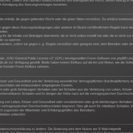
 einfaches, zeitlich und räumlich unbeschränktes und unentgeltliches Recht, deinen Beitrag i
ch Kündigung des Nutzungsvertrages bestehen.
halte enthält, die gegen geltendes Recht oder die guten Sitten verstoßen. Du erklärst insbeso
n gegen diese Nutzungsbedingungen oder anderer im Board veröffentlichten Regeln kann der
eilen.
für die Inhalte von Beiträgen übernimmt, die er nicht selbst erstellt hat oder die er nicht z
der zu sperren.
zuändern, sofern sie gegen o. g. Regeln verstoßen oder geeignet sind, dem Betreiber oder e
der „
GNU General Public License v2
“ (GPL) bereitgestellten Foren-Software von phpBB Lim
de zur Verfügung gestellt. Beide haben keinen Einfluss auf die Art und Weise, wie die Sof
te fremder Foren Einfluss nehmen.
per und Gesundheit und der Verletzung wesentlicher Vertragspflichten (Kardinalpflichten) nu
Folgeschäden wie insbesondere entgangenen Gewinn.
m oder grob fahrlässigem Verhalten oder bei Schäden aus der Verletzung von Leben, Körper 
e vorhersehbaren Schäden und im übrigen der Höhe nach auf die vertragstypischen Durchschni
ng von Leben, Körper und Gesundheit oder vorsätzlichem oder grob fahrlässigem Verhalten d
vertragstypischen Durchschnittsschäden begrenzt. Dies gilt auch für mittelbare Schäden,
 zugunsten der Mitarbeiter und Erfüllungsgehilfen des Betreibers.
leiben unberührt.
Datenschutzerklärung zu ändern. Die Änderung wird dem Nutzer per E-Mail mitgeteilt.