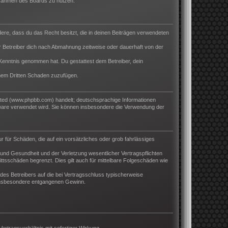
m Rahmen des Boards zu nutzen.
ndere, dass du das Recht besitzt, die in deinen Beiträgen verwendeten
 Betreiber dich nach Abmahnung zeitweise oder dauerhaft von der
ur Kenntnis genommen hat. Du gestattest dem Betreiber, dein
inem Dritten Schaden zuzufügen.
ited (www.phpbb.com) handelt; deutschsprachige Informationen
tware verwendet wird. Sie können insbesondere die Verwendung der
r für Schäden, die auf ein vorsätzliches oder grob fahrlässiges
und Gesundheit und der Verletzung wesentlicher Vertragspflichten
ttsschäden begrenzt. Dies gilt auch für mittelbare Folgeschäden wie
es Betreibers auf die bei Vertragsschluss typischerweise
 insbesondere entgangenen Gewinn.