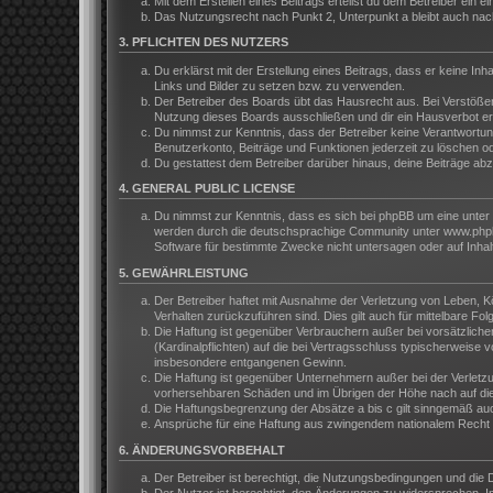
Mit dem Erstellen eines Beitrags erteilst du dem Betreiber ein
Das Nutzungsrecht nach Punkt 2, Unterpunkt a bleibt auch na
3. PFLICHTEN DES NUTZERS
Du erklärst mit der Erstellung eines Beitrags, dass er keine In
Links und Bilder zu setzen bzw. zu verwenden.
Der Betreiber des Boards übt das Hausrecht aus. Bei Verstöße
Nutzung dieses Boards ausschließen und dir ein Hausverbot ert
Du nimmst zur Kenntnis, dass der Betreiber keine Verantwortung 
Benutzerkonto, Beiträge und Funktionen jederzeit zu löschen o
Du gestattest dem Betreiber darüber hinaus, deine Beiträge ab
4. GENERAL PUBLIC LICENSE
Du nimmst zur Kenntnis, dass es sich bei phpBB um eine unter 
werden durch die deutschsprachige Community unter www.phpbb.
Software für bestimmte Zwecke nicht untersagen oder auf Inhal
5. GEWÄHRLEISTUNG
Der Betreiber haftet mit Ausnahme der Verletzung von Leben, Kör
Verhalten zurückzuführen sind. Dies gilt auch für mittelbare 
Die Haftung ist gegenüber Verbrauchern außer bei vorsätzliche
(Kardinalpflichten) auf die bei Vertragsschluss typischerweis
insbesondere entgangenen Gewinn.
Die Haftung ist gegenüber Unternehmern außer bei der Verletzu
vorhersehbaren Schäden und im Übrigen der Höhe nach auf die 
Die Haftungsbegrenzung der Absätze a bis c gilt sinngemäß auch
Ansprüche für eine Haftung aus zwingendem nationalem Recht b
6. ÄNDERUNGSVORBEHALT
Der Betreiber ist berechtigt, die Nutzungsbedingungen und die 