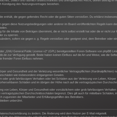
 einfaches, zeitlich und räumlich unbeschränktes und unentgeltliches Recht, deinen Beitrag i
ch Kündigung des Nutzungsvertrages bestehen.
halte enthält, die gegen geltendes Recht oder die guten Sitten verstoßen. Du erklärst insbeso
n gegen diese Nutzungsbedingungen oder anderer im Board veröffentlichten Regeln kann der
eilen.
für die Inhalte von Beiträgen übernimmt, die er nicht selbst erstellt hat oder die er nicht z
der zu sperren.
zuändern, sofern sie gegen o. g. Regeln verstoßen oder geeignet sind, dem Betreiber oder e
der „
GNU General Public License v2
“ (GPL) bereitgestellten Foren-Software von phpBB Lim
de zur Verfügung gestellt. Beide haben keinen Einfluss auf die Art und Weise, wie die Sof
te fremder Foren Einfluss nehmen.
per und Gesundheit und der Verletzung wesentlicher Vertragspflichten (Kardinalpflichten) nu
Folgeschäden wie insbesondere entgangenen Gewinn.
m oder grob fahrlässigem Verhalten oder bei Schäden aus der Verletzung von Leben, Körper 
e vorhersehbaren Schäden und im übrigen der Höhe nach auf die vertragstypischen Durchschni
ng von Leben, Körper und Gesundheit oder vorsätzlichem oder grob fahrlässigem Verhalten d
vertragstypischen Durchschnittsschäden begrenzt. Dies gilt auch für mittelbare Schäden,
 zugunsten der Mitarbeiter und Erfüllungsgehilfen des Betreibers.
leiben unberührt.
Datenschutzerklärung zu ändern. Die Änderung wird dem Nutzer per E-Mail mitgeteilt.