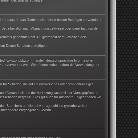
m Rahmen des Boards zu nutzen.
ndere, dass du das Recht besitzt, die in deinen Beiträgen verwendeten
 Betreiber dich nach Abmahnung zeitweise oder dauerhaft von der
ur Kenntnis genommen hat. Du gestattest dem Betreiber, dein
inem Dritten Schaden zuzufügen.
ited (www.phpbb.com) handelt; deutschsprachige Informationen
tware verwendet wird. Sie können insbesondere die Verwendung der
r für Schäden, die auf ein vorsätzliches oder grob fahrlässiges
und Gesundheit und der Verletzung wesentlicher Vertragspflichten
ttsschäden begrenzt. Dies gilt auch für mittelbare Folgeschäden wie
es Betreibers auf die bei Vertragsschluss typischerweise
 insbesondere entgangenen Gewinn.