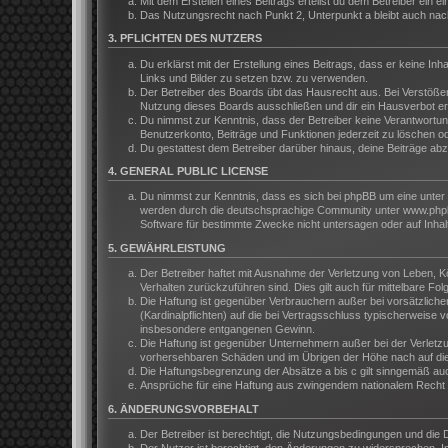
Mit dem Erstellen eines Beitrags erteilst du dem Betreiber ein
Das Nutzungsrecht nach Punkt 2, Unterpunkt a bleibt auch na
3. PFLICHTEN DES NUTZERS
Du erklärst mit der Erstellung eines Beitrags, dass er keine In
Links und Bilder zu setzen bzw. zu verwenden.
Der Betreiber des Boards übt das Hausrecht aus. Bei Verstöße
Nutzung dieses Boards ausschließen und dir ein Hausverbot ert
Du nimmst zur Kenntnis, dass der Betreiber keine Verantwortung 
Benutzerkonto, Beiträge und Funktionen jederzeit zu löschen o
Du gestattest dem Betreiber darüber hinaus, deine Beiträge ab
4. GENERAL PUBLIC LICENSE
Du nimmst zur Kenntnis, dass es sich bei phpBB um eine unter 
werden durch die deutschsprachige Community unter www.phpbb.
Software für bestimmte Zwecke nicht untersagen oder auf Inhal
5. GEWÄHRLEISTUNG
Der Betreiber haftet mit Ausnahme der Verletzung von Leben, Kör
Verhalten zurückzuführen sind. Dies gilt auch für mittelbare 
Die Haftung ist gegenüber Verbrauchern außer bei vorsätzliche
(Kardinalpflichten) auf die bei Vertragsschluss typischerweis
insbesondere entgangenen Gewinn.
Die Haftung ist gegenüber Unternehmern außer bei der Verletzu
vorhersehbaren Schäden und im Übrigen der Höhe nach auf die 
Die Haftungsbegrenzung der Absätze a bis c gilt sinngemäß auch
Ansprüche für eine Haftung aus zwingendem nationalem Recht b
6. ÄNDERUNGSVORBEHALT
Der Betreiber ist berechtigt, die Nutzungsbedingungen und die 