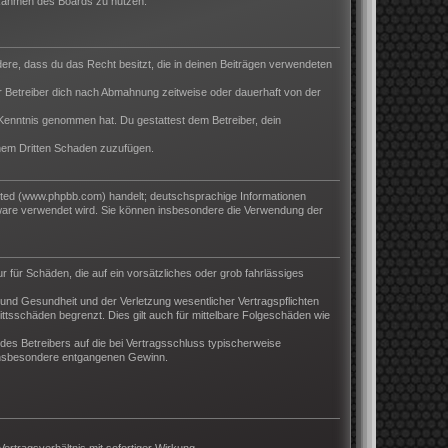
m Rahmen des Boards zu nutzen.
ndere, dass du das Recht besitzt, die in deinen Beiträgen verwendeten
 Betreiber dich nach Abmahnung zeitweise oder dauerhaft von der
ur Kenntnis genommen hat. Du gestattest dem Betreiber, dein
inem Dritten Schaden zuzufügen.
ited (www.phpbb.com) handelt; deutschsprachige Informationen
tware verwendet wird. Sie können insbesondere die Verwendung der
r für Schäden, die auf ein vorsätzliches oder grob fahrlässiges
und Gesundheit und der Verletzung wesentlicher Vertragspflichten
ttsschäden begrenzt. Dies gilt auch für mittelbare Folgeschäden wie
es Betreibers auf die bei Vertragsschluss typischerweise
 insbesondere entgangenen Gewinn.