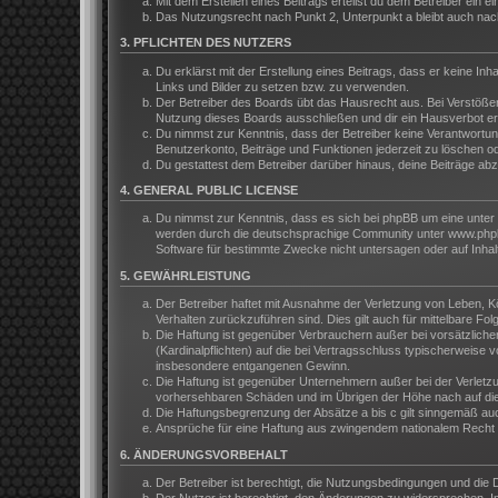
Mit dem Erstellen eines Beitrags erteilst du dem Betreiber ein
Das Nutzungsrecht nach Punkt 2, Unterpunkt a bleibt auch na
3. PFLICHTEN DES NUTZERS
Du erklärst mit der Erstellung eines Beitrags, dass er keine In
Links und Bilder zu setzen bzw. zu verwenden.
Der Betreiber des Boards übt das Hausrecht aus. Bei Verstöße
Nutzung dieses Boards ausschließen und dir ein Hausverbot ert
Du nimmst zur Kenntnis, dass der Betreiber keine Verantwortung 
Benutzerkonto, Beiträge und Funktionen jederzeit zu löschen o
Du gestattest dem Betreiber darüber hinaus, deine Beiträge ab
4. GENERAL PUBLIC LICENSE
Du nimmst zur Kenntnis, dass es sich bei phpBB um eine unter 
werden durch die deutschsprachige Community unter www.phpbb.
Software für bestimmte Zwecke nicht untersagen oder auf Inhal
5. GEWÄHRLEISTUNG
Der Betreiber haftet mit Ausnahme der Verletzung von Leben, Kör
Verhalten zurückzuführen sind. Dies gilt auch für mittelbare 
Die Haftung ist gegenüber Verbrauchern außer bei vorsätzliche
(Kardinalpflichten) auf die bei Vertragsschluss typischerweis
insbesondere entgangenen Gewinn.
Die Haftung ist gegenüber Unternehmern außer bei der Verletzu
vorhersehbaren Schäden und im Übrigen der Höhe nach auf die 
Die Haftungsbegrenzung der Absätze a bis c gilt sinngemäß auch
Ansprüche für eine Haftung aus zwingendem nationalem Recht b
6. ÄNDERUNGSVORBEHALT
Der Betreiber ist berechtigt, die Nutzungsbedingungen und die 