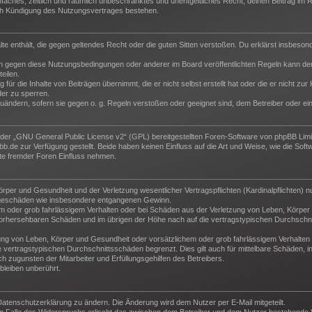
 einfaches, zeitlich und räumlich unbeschränktes und unentgeltliches Recht, deinen Beitrag i
ch Kündigung des Nutzungsvertrages bestehen.
halte enthält, die gegen geltendes Recht oder die guten Sitten verstoßen. Du erklärst insbeso
n gegen diese Nutzungsbedingungen oder anderer im Board veröffentlichten Regeln kann der
eilen.
für die Inhalte von Beiträgen übernimmt, die er nicht selbst erstellt hat oder die er nicht z
der zu sperren.
zuändern, sofern sie gegen o. g. Regeln verstoßen oder geeignet sind, dem Betreiber oder e
der „
GNU General Public License v2
“ (GPL) bereitgestellten Foren-Software von phpBB Lim
de zur Verfügung gestellt. Beide haben keinen Einfluss auf die Art und Weise, wie die Sof
te fremder Foren Einfluss nehmen.
per und Gesundheit und der Verletzung wesentlicher Vertragspflichten (Kardinalpflichten) nu
Folgeschäden wie insbesondere entgangenen Gewinn.
m oder grob fahrlässigem Verhalten oder bei Schäden aus der Verletzung von Leben, Körper 
e vorhersehbaren Schäden und im übrigen der Höhe nach auf die vertragstypischen Durchschni
ng von Leben, Körper und Gesundheit oder vorsätzlichem oder grob fahrlässigem Verhalten d
vertragstypischen Durchschnittsschäden begrenzt. Dies gilt auch für mittelbare Schäden,
 zugunsten der Mitarbeiter und Erfüllungsgehilfen des Betreibers.
leiben unberührt.
Datenschutzerklärung zu ändern. Die Änderung wird dem Nutzer per E-Mail mitgeteilt.