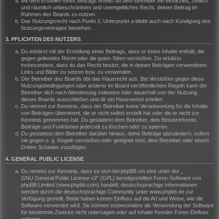
Mit dem Erstellen eines Beitrags erteilst du dem Betreiber ein einfaches, zeitlich
und räumlich unbeschränktes und unentgeltliches Recht, deinen Beitrag im
Rahmen des Boards zu nutzen.
Das Nutzungsrecht nach Punkt 2, Unterpunkt a bleibt auch nach Kündigung des
Nutzungsvertrages bestehen.
3. PFLICHTEN DES NUTZERS
Du erklärst mit der Erstellung eines Beitrags, dass er keine Inhalte enthält, die
gegen geltendes Recht oder die guten Sitten verstoßen. Du erklärst
insbesondere, dass du das Recht besitzt, die in deinen Beiträgen verwendeten
Links und Bilder zu setzen bzw. zu verwenden.
Der Betreiber des Boards übt das Hausrecht aus. Bei Verstößen gegen diese
Nutzungsbedingungen oder anderer im Board veröffentlichten Regeln kann der
Betreiber dich nach Abmahnung zeitweise oder dauerhaft von der Nutzung
dieses Boards ausschließen und dir ein Hausverbot erteilen.
Du nimmst zur Kenntnis, dass der Betreiber keine Verantwortung für die Inhalte
von Beiträgen übernimmt, die er nicht selbst erstellt hat oder die er nicht zur
Kenntnis genommen hat. Du gestattest dem Betreiber, dein Benutzerkonto,
Beiträge und Funktionen jederzeit zu löschen oder zu sperren.
Du gestattest dem Betreiber darüber hinaus, deine Beiträge abzuändern, sofern
sie gegen o. g. Regeln verstoßen oder geeignet sind, dem Betreiber oder einem
Dritten Schaden zuzufügen.
4. GENERAL PUBLIC LICENSE
Du nimmst zur Kenntnis, dass es sich bei phpBB um eine unter der „
GNU General Public License v2
“ (GPL) bereitgestellten Foren-Software von
phpBB Limited (www.phpbb.com) handelt; deutschsprachige Informationen
werden durch die deutschsprachige Community unter www.phpbb.de zur
Verfügung gestellt. Beide haben keinen Einfluss auf die Art und Weise, wie die
Software verwendet wird. Sie können insbesondere die Verwendung der Software
für bestimmte Zwecke nicht untersagen oder auf Inhalte fremder Foren Einfluss