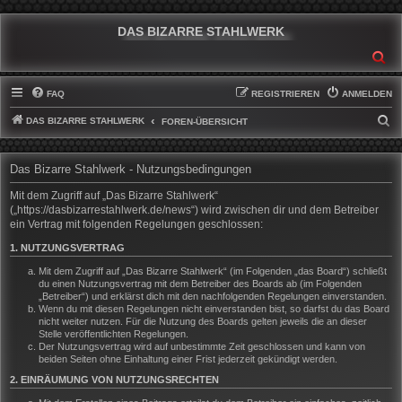
DAS BIZARRE STAHLWERK
SU
FAQ
REGISTRIEREN
ANMELDEN
DAS BIZARRE STAHLWERK
S
FOREN-ÜBERSICHT
U
C
Das Bizarre Stahlwerk - Nutzungsbedingungen
H
Mit dem Zugriff auf „Das Bizarre Stahlwerk“
E
(„https://dasbizarrestahlwerk.de/news“) wird zwischen dir und dem Betreiber
ein Vertrag mit folgenden Regelungen geschlossen:
1. NUTZUNGSVERTRAG
Mit dem Zugriff auf „Das Bizarre Stahlwerk“ (im Folgenden „das Board“) schließt
du einen Nutzungsvertrag mit dem Betreiber des Boards ab (im Folgenden
„Betreiber“) und erklärst dich mit den nachfolgenden Regelungen einverstanden.
Wenn du mit diesen Regelungen nicht einverstanden bist, so darfst du das Board
nicht weiter nutzen. Für die Nutzung des Boards gelten jeweils die an dieser
Stelle veröffentlichten Regelungen.
Der Nutzungsvertrag wird auf unbestimmte Zeit geschlossen und kann von
beiden Seiten ohne Einhaltung einer Frist jederzeit gekündigt werden.
2. EINRÄUMUNG VON NUTZUNGSRECHTEN