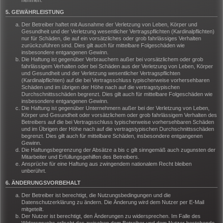
nehmen.
5. GEWÄHRLEISTUNG
Der Betreiber haftet mit Ausnahme der Verletzung von Leben, Körper und
Gesundheit und der Verletzung wesentlicher Vertragspflichten (Kardinalpflichten)
nur für Schäden, die auf ein vorsätzliches oder grob fahrlässiges Verhalten
zurückzuführen sind. Dies gilt auch für mittelbare Folgeschäden wie
insbesondere entgangenen Gewinn.
Die Haftung ist gegenüber Verbrauchern außer bei vorsätzlichem oder grob
fahrlässigem Verhalten oder bei Schäden aus der Verletzung von Leben, Körper
und Gesundheit und der Verletzung wesentlicher Vertragspflichten
(Kardinalpflichten) auf die bei Vertragsschluss typischerweise vorhersehbaren
Schäden und im übrigen der Höhe nach auf die vertragstypischen
Durchschnittsschäden begrenzt. Dies gilt auch für mittelbare Folgeschäden wie
insbesondere entgangenen Gewinn.
Die Haftung ist gegenüber Unternehmern außer bei der Verletzung von Leben,
Körper und Gesundheit oder vorsätzlichem oder grob fahrlässigem Verhalten des
Betreibers auf die bei Vertragsschluss typischerweise vorhersehbaren Schäden
und im Übrigen der Höhe nach auf die vertragstypischen Durchschnittsschäden
begrenzt. Dies gilt auch für mittelbare Schäden, insbesondere entgangenen
Gewinn.
Die Haftungsbegrenzung der Absätze a bis c gilt sinngemäß auch zugunsten der
Mitarbeiter und Erfüllungsgehilfen des Betreibers.
Ansprüche für eine Haftung aus zwingendem nationalem Recht bleiben
unberührt.
6. ÄNDERUNGSVORBEHALT
Der Betreiber ist berechtigt, die Nutzungsbedingungen und die
Datenschutzerklärung zu ändern. Die Änderung wird dem Nutzer per E-Mail
mitgeteilt.
Der Nutzer ist berechtigt, den Änderungen zu widersprechen. Im Falle des
Widerspruchs erlischt das zwischen dem Betreiber und dem Nutzer bestehende