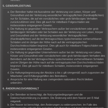
nehmen.
5. GEWÄHRLEISTUNG
Der Betreiber haftet mit Ausnahme der Verletzung von Leben, Körper und
Gesundheit und der Verletzung wesentlicher Vertragspflichten (Kardinalpflichten)
nur für Schäden, die auf ein vorsätzliches oder grob fahrlässiges Verhalten
zurückzuführen sind. Dies gilt auch für mittelbare Folgeschäden wie
insbesondere entgangenen Gewinn.
Die Haftung ist gegenüber Verbrauchern außer bei vorsätzlichem oder grob
fahrlässigem Verhalten oder bei Schäden aus der Verletzung von Leben, Körper
und Gesundheit und der Verletzung wesentlicher Vertragspflichten
(Kardinalpflichten) auf die bei Vertragsschluss typischerweise vorhersehbaren
Schäden und im übrigen der Höhe nach auf die vertragstypischen
Durchschnittsschäden begrenzt. Dies gilt auch für mittelbare Folgeschäden wie
insbesondere entgangenen Gewinn.
Die Haftung ist gegenüber Unternehmern außer bei der Verletzung von Leben,
Körper und Gesundheit oder vorsätzlichem oder grob fahrlässigem Verhalten des
Betreibers auf die bei Vertragsschluss typischerweise vorhersehbaren Schäden
und im Übrigen der Höhe nach auf die vertragstypischen Durchschnittsschäden
begrenzt. Dies gilt auch für mittelbare Schäden, insbesondere entgangenen
Gewinn.
Die Haftungsbegrenzung der Absätze a bis c gilt sinngemäß auch zugunsten der
Mitarbeiter und Erfüllungsgehilfen des Betreibers.
Ansprüche für eine Haftung aus zwingendem nationalem Recht bleiben
unberührt.
6. ÄNDERUNGSVORBEHALT
Der Betreiber ist berechtigt, die Nutzungsbedingungen und die
Datenschutzerklärung zu ändern. Die Änderung wird dem Nutzer per E-Mail
mitgeteilt.
Der Nutzer ist berechtigt, den Änderungen zu widersprechen. Im Falle des
Widerspruchs erlischt das zwischen dem Betreiber und dem Nutzer bestehende