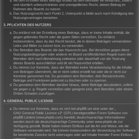
Mit dem Erstellen eines Beitrags erteilst du dem Betreiber ein einfaches, zeitlich
und räumlich unbeschränktes und unentgeltliches Recht, deinen Beitrag im
Rahmen des Boards zu nutzen.
Das Nutzungsrecht nach Punkt 2, Unterpunkt a bleibt auch nach Kündigung des
Nutzungsvertrages bestehen.
3. PFLICHTEN DES NUTZERS
Du erklärst mit der Erstellung eines Beitrags, dass er keine Inhalte enthält, die
gegen geltendes Recht oder die guten Sitten verstoßen. Du erklärst
insbesondere, dass du das Recht besitzt, die in deinen Beiträgen verwendeten
Links und Bilder zu setzen bzw. zu verwenden.
Der Betreiber des Boards übt das Hausrecht aus. Bei Verstößen gegen diese
Nutzungsbedingungen oder anderer im Board veröffentlichten Regeln kann der
Betreiber dich nach Abmahnung zeitweise oder dauerhaft von der Nutzung
dieses Boards ausschließen und dir ein Hausverbot erteilen.
Du nimmst zur Kenntnis, dass der Betreiber keine Verantwortung für die Inhalte
von Beiträgen übernimmt, die er nicht selbst erstellt hat oder die er nicht zur
Kenntnis genommen hat. Du gestattest dem Betreiber, dein Benutzerkonto,
Beiträge und Funktionen jederzeit zu löschen oder zu sperren.
Du gestattest dem Betreiber darüber hinaus, deine Beiträge abzuändern, sofern
sie gegen o. g. Regeln verstoßen oder geeignet sind, dem Betreiber oder einem
Dritten Schaden zuzufügen.
4. GENERAL PUBLIC LICENSE
Du nimmst zur Kenntnis, dass es sich bei phpBB um eine unter der „
GNU General Public License v2
“ (GPL) bereitgestellten Foren-Software von
phpBB Limited (www.phpbb.com) handelt; deutschsprachige Informationen
werden durch die deutschsprachige Community unter www.phpbb.de zur
Verfügung gestellt. Beide haben keinen Einfluss auf die Art und Weise, wie die
Software verwendet wird. Sie können insbesondere die Verwendung der Software
für bestimmte Zwecke nicht untersagen oder auf Inhalte fremder Foren Einfluss