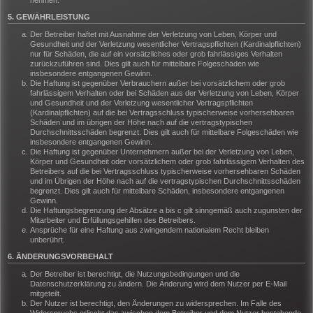
nehmen.
5. GEWÄHRLEISTUNG
Der Betreiber haftet mit Ausnahme der Verletzung von Leben, Körper und
Gesundheit und der Verletzung wesentlicher Vertragspflichten (Kardinalpflichten)
nur für Schäden, die auf ein vorsätzliches oder grob fahrlässiges Verhalten
zurückzuführen sind. Dies gilt auch für mittelbare Folgeschäden wie
insbesondere entgangenen Gewinn.
Die Haftung ist gegenüber Verbrauchern außer bei vorsätzlichem oder grob
fahrlässigem Verhalten oder bei Schäden aus der Verletzung von Leben, Körper
und Gesundheit und der Verletzung wesentlicher Vertragspflichten
(Kardinalpflichten) auf die bei Vertragsschluss typischerweise vorhersehbaren
Schäden und im übrigen der Höhe nach auf die vertragstypischen
Durchschnittsschäden begrenzt. Dies gilt auch für mittelbare Folgeschäden wie
insbesondere entgangenen Gewinn.
Die Haftung ist gegenüber Unternehmern außer bei der Verletzung von Leben,
Körper und Gesundheit oder vorsätzlichem oder grob fahrlässigem Verhalten des
Betreibers auf die bei Vertragsschluss typischerweise vorhersehbaren Schäden
und im Übrigen der Höhe nach auf die vertragstypischen Durchschnittsschäden
begrenzt. Dies gilt auch für mittelbare Schäden, insbesondere entgangenen
Gewinn.
Die Haftungsbegrenzung der Absätze a bis c gilt sinngemäß auch zugunsten der
Mitarbeiter und Erfüllungsgehilfen des Betreibers.
Ansprüche für eine Haftung aus zwingendem nationalem Recht bleiben
unberührt.
6. ÄNDERUNGSVORBEHALT
Der Betreiber ist berechtigt, die Nutzungsbedingungen und die
Datenschutzerklärung zu ändern. Die Änderung wird dem Nutzer per E-Mail
mitgeteilt.
Der Nutzer ist berechtigt, den Änderungen zu widersprechen. Im Falle des
Widerspruchs erlischt das zwischen dem Betreiber und dem Nutzer bestehende