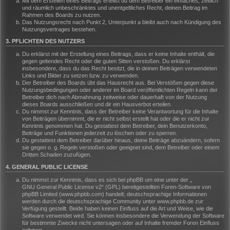
Mit dem Erstellen eines Beitrags erteilst du dem Betreiber ein einfaches, zeitlich
und räumlich unbeschränktes und unentgeltliches Recht, deinen Beitrag im
Rahmen des Boards zu nutzen.
Das Nutzungsrecht nach Punkt 2, Unterpunkt a bleibt auch nach Kündigung des
Nutzungsvertrages bestehen.
3. PFLICHTEN DES NUTZERS
Du erklärst mit der Erstellung eines Beitrags, dass er keine Inhalte enthält, die
gegen geltendes Recht oder die guten Sitten verstoßen. Du erklärst
insbesondere, dass du das Recht besitzt, die in deinen Beiträgen verwendeten
Links und Bilder zu setzen bzw. zu verwenden.
Der Betreiber des Boards übt das Hausrecht aus. Bei Verstößen gegen diese
Nutzungsbedingungen oder anderer im Board veröffentlichten Regeln kann der
Betreiber dich nach Abmahnung zeitweise oder dauerhaft von der Nutzung
dieses Boards ausschließen und dir ein Hausverbot erteilen.
Du nimmst zur Kenntnis, dass der Betreiber keine Verantwortung für die Inhalte
von Beiträgen übernimmt, die er nicht selbst erstellt hat oder die er nicht zur
Kenntnis genommen hat. Du gestattest dem Betreiber, dein Benutzerkonto,
Beiträge und Funktionen jederzeit zu löschen oder zu sperren.
Du gestattest dem Betreiber darüber hinaus, deine Beiträge abzuändern, sofern
sie gegen o. g. Regeln verstoßen oder geeignet sind, dem Betreiber oder einem
Dritten Schaden zuzufügen.
4. GENERAL PUBLIC LICENSE
Du nimmst zur Kenntnis, dass es sich bei phpBB um eine unter der „
GNU General Public License v2
“ (GPL) bereitgestellten Foren-Software von
phpBB Limited (www.phpbb.com) handelt; deutschsprachige Informationen
werden durch die deutschsprachige Community unter www.phpbb.de zur
Verfügung gestellt. Beide haben keinen Einfluss auf die Art und Weise, wie die
Software verwendet wird. Sie können insbesondere die Verwendung der Software
für bestimmte Zwecke nicht untersagen oder auf Inhalte fremder Foren Einfluss